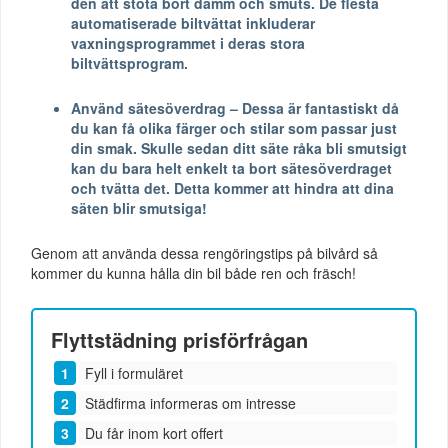
den att stöta bort damm och smuts. De flesta
automatiserade biltvättat inkluderar
vaxningsprogrammet i deras stora
biltvättsprogram.
Använd sätesöverdrag – Dessa är fantastiskt då
du kan få olika färger och stilar som passar just
din smak. Skulle sedan ditt säte råka bli smutsigt
kan du bara helt enkelt ta bort sätesöverdraget
och tvätta det. Detta kommer att hindra att dina
säten blir smutsiga!
Genom att använda dessa rengöringstips på bilvård så
kommer du kunna hålla din bil både ren och fräsch!
Flyttstädning
prisförfrågan
Fyll i formuläret
Städfirma informeras om intresse
Du får inom kort offert