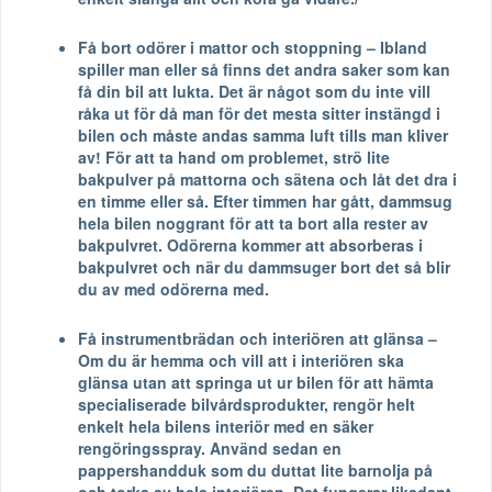
Få bort odörer i mattor och stoppning – Ibland
spiller man eller så finns det andra saker som kan
få din bil att lukta. Det är något som du inte vill
råka ut för då man för det mesta sitter instängd i
bilen och måste andas samma luft tills man kliver
av! För att ta hand om problemet, strö lite
bakpulver på mattorna och sätena och låt det dra i
en timme eller så. Efter timmen har gått, dammsug
hela bilen noggrant för att ta bort alla rester av
bakpulvret. Odörerna kommer att absorberas i
bakpulvret och när du dammsuger bort det så blir
du av med odörerna med.
Få instrumentbrädan och interiören att glänsa –
Om du är hemma och vill att i interiören ska
glänsa utan att springa ut ur bilen för att hämta
specialiserade bilvårdsprodukter, rengör helt
enkelt hela bilens interiör med en säker
rengöringsspray. Använd sedan en
pappershandduk som du duttat lite barnolja på