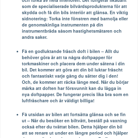
och torka av hela interiören. Det fungerar likadant
som de specialiserade bilvårdsprodukterna för att
skydda och få din bils interiör att glänsa. En viktig
sidnotering: Torka inte fönstren med barnolja eller
de genomskinliga instrumenten på din
instrumentbräda såsom hastighetsmätaren och
andra saker.
Få en godluktande fräsch doft i bilen – Allt du
behöver göra är att ta några doftpapper för
torkmaskiner och placera dem under sätena i din
bil. Det kommer att göra att din bil luktar fräscht
och fantastiskt varje gång du sätter dig i den!
Och, de kommer att räcka länge med. När du börjar
märka att doften har försvunnit kan du lägga in
nya doftpapper. De fungerar precis lika bra som en
luftfräschare och är väldigt billiga!
Få utsidan av bilen att fortsätta glänsa och se fin
ut – När du besöker en biltvätt, beställ på vaxning
också efter du tvättat bilen. Detta hjälper din bil
att se renare ut under en längre period och hjälper