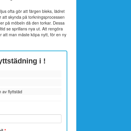
s ofta gör att färgen bleks, lädret
För att skynda på torkningsprocessen
eller på möbeln då den torkar. Dessa
ltid se sprillans nya ut. Att rengöra
 att man måste köpa nytt, för en ny
lyttstädning i
!
 av flyttstäd
ail
*