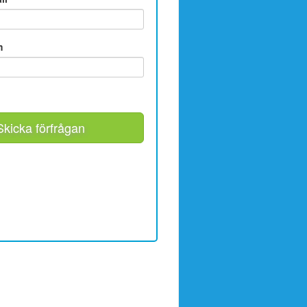
m
Skicka förfrågan