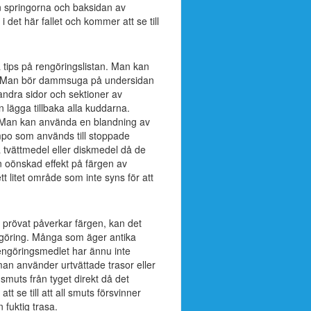
n springorna och baksidan av
det här fallet och kommer att se till
tips på rengöringslistan. Man kan
 Man bör dammsuga på undersidan
ndra sidor och sektioner av
lägga tillbaka alla kuddarna.
 Man kan använda en blandning av
mpo som används till stoppade
a tvättmedel eller diskmedel då de
n oönskad effekt på färgen av
 litet område som inte syns för att
 prövat påverkar färgen, kan det
rengöring. Många som äger antika
rengöringsmedlet har ännu inte
an använder urtvättade trasor eller
muts från tyget direkt då det
att se till att all smuts försvinner
fuktig trasa.