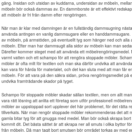
gång. Insidan och utsidan av kuddarna, undersidan av möbeln, mella
möbeln bör också dammas av. En dammborste är ett effektivt redskap i 
att möbeln är fri från damm efter rengöringen.
När man är klar med damningen är en fullständig dammsugning nästa 
använda antingen en vanlig dammsugare eller en handdammsugare.
av möbeln, på armstöden, på eventuellt tyg som hänger ned och alla a
möbeln. Efter man har dammsugit alla sidor av möbeln kan man sedan 
Därefter kommer steget med att använda ett möbelrengöringsmedel.
varmt vatten och ett schampo för att rengöra stoppade möbler. Scha
möbler är ofta milt för textilen och man ska därför undvika att använd
kan vara för hårda för materialet, och det kan sluta med att man får e
möbeln. För att vara på den säkra sidan, pröva rengöringsmedlet på ett
undvika framträdande skador på tyget.
Schampo för stoppade möbler skadar sällan textilen, men om allt man
vara rätt lösning att anlita ett företag som utför professionell möbel
möbler av uppstoppad sort upplever det här problemet, för det rätta 
tillverkats. När man rengör stoppade möbler rekommenderas det att m
gamla bitar tyg för att gnugga med medel. Man bör också skrapa bort s
kommit dit. Det bästa sättet är att skrapa ner all smuts i olika byttor för 
från möbeln. Då man tagit bort smutsen bör området torkas av med en 