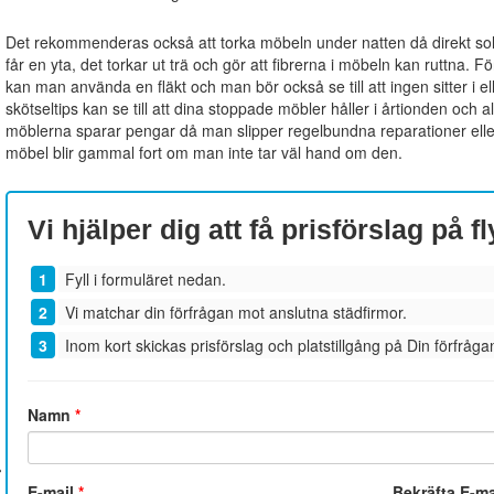
Det rekommenderas också att torka möbeln under natten då direkt sollju
får en yta, det torkar ut trä och gör att fibrerna i möbeln kan ruttna. 
kan man använda en fläkt och man bör också se till att ingen sitter i 
skötseltips kan se till att dina stoppade möbler håller i årtionden och al
möblerna sparar pengar då man slipper regelbundna reparationer eller
möbel blir gammal fort om man inte tar väl hand om den.
Vi hjälper dig att få prisförslag på f
Fyll i formuläret nedan.
Vi matchar din förfrågan mot anslutna städfirmor.
Inom kort skickas prisförslag och platstillgång på Din förfrågan
Namn
*
E-mail
*
Bekräfta E-m