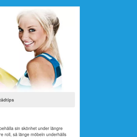
tädtips
 behålla sin skönhet under längre
rre roll, så länge möbeln underhålls