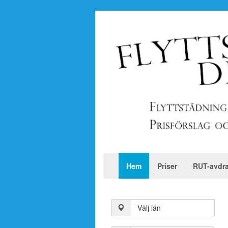
Hem
Priser
RUT-avdr
Välj län