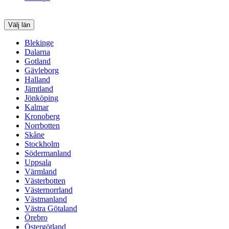
Välj län
Blekinge
Dalarna
Gotland
Gävleborg
Halland
Jämtland
Jönköping
Kalmar
Kronoberg
Norrbotten
Skåne
Stockholm
Södermanland
Uppsala
Värmland
Västerbotten
Västernorrland
Västmanland
Västra Götaland
Örebro
Östergötland