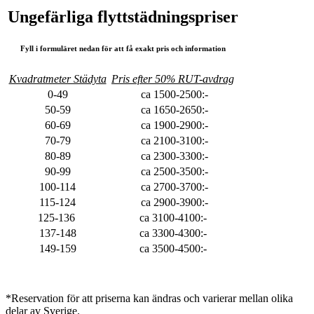
Ungefärliga flyttstädningspriser
Fyll i formuläret nedan för att få exakt pris och information
Kvadratmeter Städyta
Pris efter 50% RUT-avdrag
0-49
ca 1500-2500:-
50-59
ca 1650-2650:-
60-69
ca 1900-2900:-
70-79
ca 2100-3100:-
80-89
ca 2300-3300:-
90-99
ca 2500-3500:-
100-114
ca 2700-3700:-
115-124
ca 2900-3900:-
125-136
ca 3100-4100:-
137-148
ca 3300-4300:-
149-159
ca 3500-4500:-
*Reservation för att priserna kan ändras och varierar mellan olika
delar av Sverige.