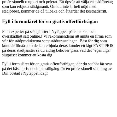
professionellt rengjort och polerat. Ett tips är att välja ett städföretag
som kan erbjuda städgaranti. Om du inte är helt nöjd med
städjobbet, kommer de då tillbaka och åtgärdar det kostnadsfritt.
Fyll i formuläret för en gratis offertförfrågan
Finn experter på städtjänster i Nytäppet, på ett enkelt och
överskådligt sätt online.! Vi rekommenderar att anlita en firma som
står för städprodukterna samt städutrustningen. Bäst för dig som
kund är förstås om de kan erbjuda deras kunder ett lågt FAST PRIS
på deras städtjänster så du aldrig behöver gissa vad det “egentliga”
slutpriset kommer att kosta dig
Fyll i formuläret för en gratis offertförfrågan, där du snabbt får svar
på det bästa priset och platstillgång för en professionell städning av
Din bostad i Nytäppet idag!