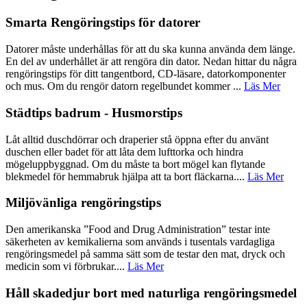
Smarta Rengöringstips för datorer
Datorer måste underhållas för att du ska kunna använda dem länge.
En del av underhållet är att rengöra din dator. Nedan hittar du några
rengöringstips för ditt tangentbord, CD-läsare, datorkomponenter
och mus. Om du rengör datorn regelbundet kommer ...
Läs Mer
Städtips badrum - Husmorstips
Låt alltid duschdörrar och draperier stå öppna efter du använt
duschen eller badet för att låta dem lufttorka och hindra
mögeluppbyggnad. Om du måste ta bort mögel kan flytande
blekmedel för hemmabruk hjälpa att ta bort fläckarna....
Läs Mer
Miljövänliga rengöringstips
Den amerikanska ”Food and Drug Administration” testar inte
säkerheten av kemikalierna som används i tusentals vardagliga
rengöringsmedel på samma sätt som de testar den mat, dryck och
medicin som vi förbrukar....
Läs Mer
Håll skadedjur bort med naturliga rengöringsmedel