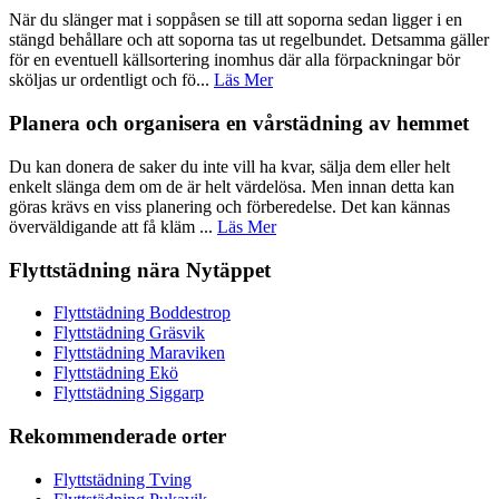
När du slänger mat i soppåsen se till att soporna sedan ligger i en
stängd behållare och att soporna tas ut regelbundet. Detsamma gäller
för en eventuell källsortering inomhus där alla förpackningar bör
sköljas ur ordentligt och fö...
Läs Mer
Planera och organisera en vårstädning av hemmet
Du kan donera de saker du inte vill ha kvar, sälja dem eller helt
enkelt slänga dem om de är helt värdelösa. Men innan detta kan
göras krävs en viss planering och förberedelse. Det kan kännas
överväldigande att få kläm ...
Läs Mer
Flyttstädning nära Nytäppet
Flyttstädning Boddestrop
Flyttstädning Gräsvik
Flyttstädning Maraviken
Flyttstädning Ekö
Flyttstädning Siggarp
Rekommenderade orter
Flyttstädning Tving