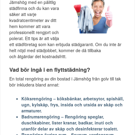
Jämshög med en pålitlig
städfirma och du kan vara
säker att varje
kvadratcentimeter av ditt
hem kommer att vara
professionellt rengjort och
polerat. Ett tips är att välja
ett städföretag som kan erbjuda städgaranti. Om du inte är
helt nöjd med städjobbet, kommer de då tillbaka
och åtgärdar det kostnadsfritt.
Vad bör ingå i en flyttstädning?
En total rengöring av din bostad i Jämshög från golv till tak
bör inkludera bland annat:
Köksrengöring – köksbänkar, arbetsytor, spishäll,
ugn, kylskåp, frys, insida och utsida av skåp och
armaturer.
Badrumsrengöring – Rengöring speglar,
duschkabiner, lister kranar, badkar, inuti och
utanför delar av skåp och desinfekterar toalett.
Rengöring övriga rum – Sovrum, vardagsrum,