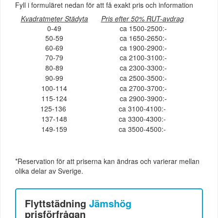
Fyll i formuläret nedan för att få exakt pris och information
Kvadratmeter Städyta
Pris efter 50% RUT-avdrag
0-49
ca 1500-2500:-
50-59
ca 1650-2650:-
60-69
ca 1900-2900:-
70-79
ca 2100-3100:-
80-89
ca 2300-3300:-
90-99
ca 2500-3500:-
100-114
ca 2700-3700:-
115-124
ca 2900-3900:-
125-136
ca 3100-4100:-
137-148
ca 3300-4300:-
149-159
ca 3500-4500:-
*Reservation för att priserna kan ändras och varierar mellan
olika delar av Sverige.
Flyttstädning
Jämshög
prisförfrågan