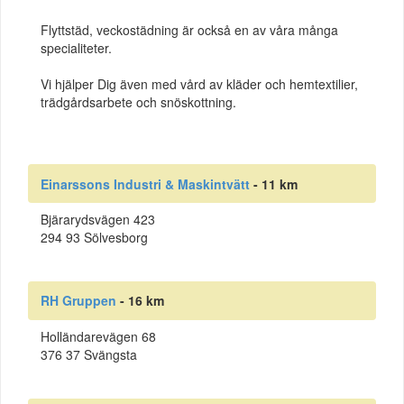
Flyttstäd, veckostädning är också en av våra många
specialiteter.
Vi hjälper Dig även med vård av kläder och hemtextilier,
trädgårdsarbete och snöskottning.
Einarssons Industri & Maskintvätt
- 11 km
Bjärarydsvägen 423
294 93 Sölvesborg
RH Gruppen
- 16 km
Holländarevägen 68
376 37 Svängsta