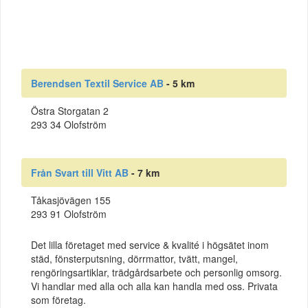
Berendsen Textil Service AB
- 5 km
Östra Storgatan 2
293 34 Olofström
Från Svart till Vitt AB
- 7 km
Tåkasjövägen 155
293 91 Olofström
Det lilla företaget med service & kvalité i högsätet inom
städ, fönsterputsning, dörrmattor, tvätt, mangel,
rengöringsartiklar, trädgårdsarbete och personlig omsorg.
Vi handlar med alla och alla kan handla med oss. Privata
som företag.