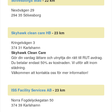
Sölvesborgs Städ
- 22 km
Nexövägen 29
294 35 Sölvesborg
Skyhawk clean care HB
- 23 km
Kringelvägen 3
374 31 Karlshamn
Skyhawk Clean Care
Gör din vardag lättare och utnyttja din rätt till RUT-avdrag.
Du betalar endast 50% av kostnaden. Vi utför allt inom
städning.
Välkommen att kontakta oss för mer information!
ISS Facility Services AB
- 23 km
Norra Fogdelyckegatan 50
374 39 Karlshamn