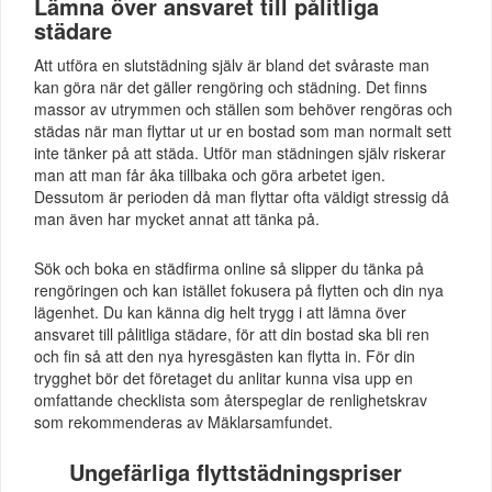
Lämna över ansvaret till pålitliga
städare
Att utföra en slutstädning själv är bland det svåraste man
kan göra när det gäller rengöring och städning. Det finns
massor av utrymmen och ställen som behöver rengöras och
städas när man flyttar ut ur en bostad som man normalt sett
inte tänker på att städa. Utför man städningen själv riskerar
man att man får åka tillbaka och göra arbetet igen.
Dessutom är perioden då man flyttar ofta väldigt stressig då
man även har mycket annat att tänka på.
Sök och boka en städfirma online så slipper du tänka på
rengöringen och kan istället fokusera på flytten och din nya
lägenhet. Du kan känna dig helt trygg i att lämna över
ansvaret till pålitliga städare, för att din bostad ska bli ren
och fin så att den nya hyresgästen kan flytta in. För din
trygghet bör det företaget du anlitar kunna visa upp en
omfattande checklista som återspeglar de renlighetskrav
som rekommenderas av Mäklarsamfundet.
Ungefärliga flyttstädningspriser