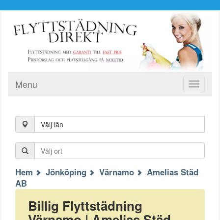
Menu
Toggle
navigati
Välj län
Hem
Jönköping
Värnamo
Amelias Städ
AB
Billig Flyttstädning
Värnamo | Amelias Städ