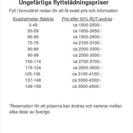
Ungefärliga flyttstädningspriser
Fyll i formuläret nedan för att få exakt pris och information
Kvadratmeter Städyta
Pris efter 50% RUT-avdrag
0-49
ca 1500-2500:-
50-59
ca 1650-2650:-
60-69
ca 1900-2900:-
70-79
ca 2100-3100:-
80-89
ca 2300-3300:-
90-99
ca 2500-3500:-
100-114
ca 2700-3700:-
115-124
ca 2900-3900:-
125-136
ca 3100-4100:-
137-148
ca 3300-4300:-
149-159
ca 3500-4500:-
*Reservation för att priserna kan ändras och varierar mellan
olika delar av Sverige.