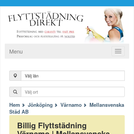
Menu
Toggle
navigati
Välj län
Hem
Jönköping
Värnamo
Mellansvenska
Städ AB
Billig Flyttstädning
Värnamo | Mellansvenska