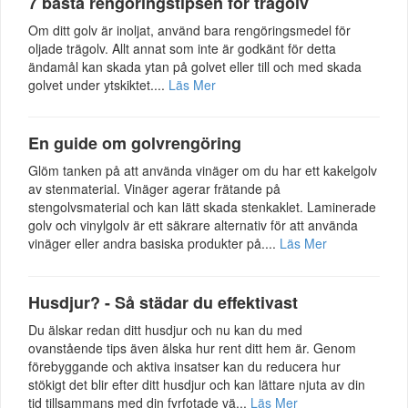
7 bästa rengöringstipsen för trägolv
Om ditt golv är inoljat, använd bara rengöringsmedel för
oljade trägolv. Allt annat som inte är godkänt för detta
ändamål kan skada ytan på golvet eller till och med skada
golvet under ytskiktet....
Läs Mer
En guide om golvrengöring
Glöm tanken på att använda vinäger om du har ett kakelgolv
av stenmaterial. Vinäger agerar frätande på
stengolvsmaterial och kan lätt skada stenkaklet. Laminerade
golv och vinylgolv är ett säkrare alternativ för att använda
vinäger eller andra basiska produkter på....
Läs Mer
Husdjur? - Så städar du effektivast
Du älskar redan ditt husdjur och nu kan du med
ovanstående tips även älska hur rent ditt hem är. Genom
förebyggande och aktiva insatser kan du reducera hur
stökigt det blir efter ditt husdjur och kan lättare njuta av din
tid tillsammans med din fyrfotade vä...
Läs Mer