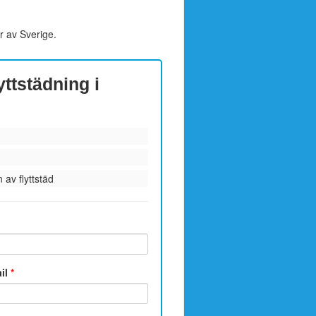
r av Sverige.
yttstädning i
 av flyttstäd
ail
*