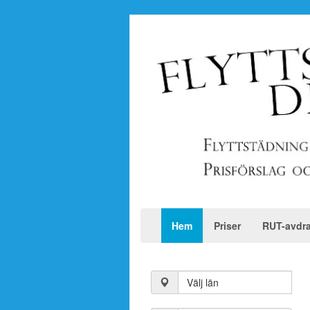
Hem
Priser
RUT-avdr
Välj län