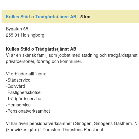
Kulles Städ o Trädgårdstjänst AB
- 5 km
Bygatan 68
255 91 Helsingborg
Kulles Städ o Trädgårdstjänst AB
Vi är en skånsk familj som jobbat med städning och trädgårdstjänst i 
privatpersoner, företag och kommuner.
Vi erbjuder allt inom:
-Städservice
-Golvvård
-Fastighetsskötsel
-Trädgårdsservice
-Hemservice
-Pensionatverksamhet
Vi har även pensionatverksamhet i Smögen, Smögens Gästhem. Nu 
(korsvirkes gård) i Domsten, Domstens Pensionat.