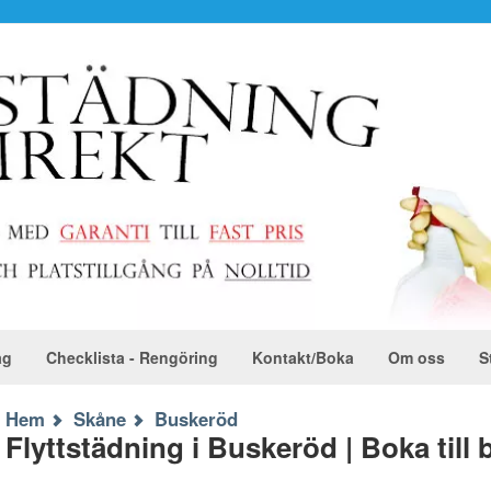
ag
Checklista - Rengöring
Kontakt/Boka
Om oss
S
Hem
Skåne
Buskeröd
Flyttstädning i Buskeröd | Boka till 