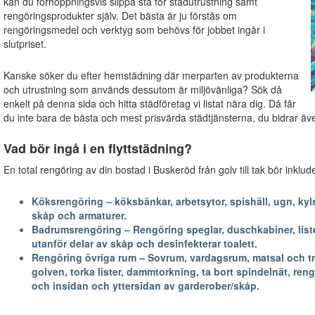
kan du förhoppningsvis slippa stå för städutrustning samt
rengöringsprodukter själv. Det bästa är ju förstås om
rengöringsmedel och verktyg som behövs för jobbet ingår i
slutpriset.
Kanske söker du efter hemstädning där merparten av produkterna
och utrustning som används dessutom är miljövänliga? Sök då
enkelt på denna sida och hitta städföretag vi listat nära dig. Då får
du inte bara de bästa och mest prisvärda städtjänsterna, du bidrar även 
Vad bör ingå i en flyttstädning?
En total rengöring av din bostad i Buskeröd från golv till tak bör inklu
Köksrengöring – köksbänkar, arbetsytor, spishäll, ugn, kyls
skåp och armaturer.
Badrumsrengöring – Rengöring speglar, duschkabiner, lister
utanför delar av skåp och desinfekterar toalett.
Rengöring övriga rum – Sovrum, vardagsrum, matsal och trapp
golven, torka lister, dammtorkning, ta bort spindelnät, reng
och insidan och yttersidan av garderober/skåp.