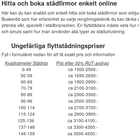
Hitta och boka städfirmor enkelt online
Här kan du kan snabbt och enkelt hitta och boka städfirmor som erbju
Buskeröd som har erfarenhet av varje rengöringsteknik du kan tänka di
yttersta vikt, speciellt i städbranschen. En flyttstädare måste veta hur 
och smuts samt hur man använder alla typer av städutrustning.
Ungefärliga flyttstädningspriser
Fyll i formuläret nedan för att få exakt pris och information
Kvadratmeter Städyta
Pris efter 50% RUT-avdrag
0-49
ca 1500-2500:-
50-59
ca 1650-2650:-
60-69
ca 1900-2900:-
70-79
ca 2100-3100:-
80-89
ca 2300-3300:-
90-99
ca 2500-3500:-
100-114
ca 2700-3700:-
115-124
ca 2900-3900:-
125-136
ca 3100-4100:-
137-148
ca 3300-4300:-
149-159
ca 3500-4500:-