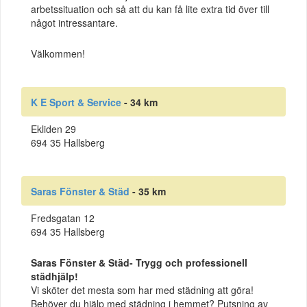
arbetssituation och så att du kan få lite extra tid över till
något intressantare.
Välkommen!
K E Sport & Service
- 34 km
Ekliden 29
694 35 Hallsberg
Saras Fönster & Städ
- 35 km
Fredsgatan 12
694 35 Hallsberg
Saras Fönster & Städ- Trygg och professionell
städhjälp!
Vi sköter det mesta som har med städning att göra!
Behöver du hjälp med städning i hemmet? Putsning av