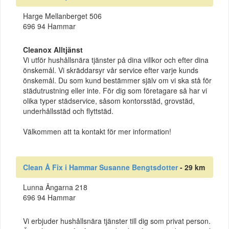
Harge Mellanberget 506
696 94 Hammar
Cleanox Alltjänst
Vi utför hushållsnära tjänster på dina villkor och efter dina
önskemål. Vi skräddarsyr vår service efter varje kunds
önskemål. Du som kund bestämmer själv om vi ska stå för
städutrustning eller inte. För dig som företagare så har vi
olika typer städservice, såsom kontorsstäd, grovstäd,
underhållsstäd och flyttstäd.
Välkommen att ta kontakt för mer information!
Clean Å Fix i Hammar Susanne Bengtsdotter
- 29 km
Lunna Ängarna 218
696 94 Hammar
Vi erbjuder hushållsnära tjänster till dig som privat person.