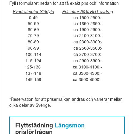
Fyll i formuläret nedan för att få exakt pris och information
Kvadratmeter Städyta
Pris efter 50% RUT-avdrag
0-49
ca 1500-2500:-
50-59
ca 1650-2650:-
60-69
ca 1900-2900:-
70-79
ca 2100-3100:-
80-89
ca 2300-3300:-
90-99
ca 2500-3500:-
100-114
ca 2700-3700:-
115-124
ca 2900-3900:-
125-136
ca 3100-4100:-
137-148
ca 3300-4300:-
149-159
ca 3500-4500:-
*Reservation för att priserna kan ändras och varierar mellan
olika delar av Sverige.
Flyttstädning
Långsmon
prisförfrågan