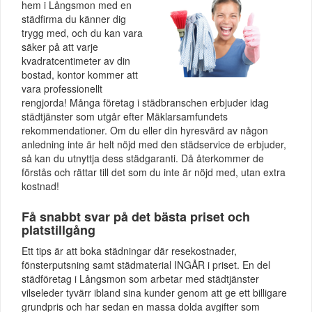
hem i Långsmon med en
städfirma du känner dig
trygg med, och du kan vara
säker på att varje
kvadratcentimeter av din
bostad, kontor kommer att
vara professionellt
rengjorda! Många företag i städbranschen erbjuder idag
städtjänster som utgår efter Mäklarsamfundets
rekommendationer. Om du eller din hyresvärd av någon
anledning inte är helt nöjd med den städservice de erbjuder,
så kan du utnyttja dess städgaranti. Då återkommer de
förstås och rättar till det som du inte är nöjd med, utan extra
kostnad!
Få snabbt svar på det bästa priset och
platstillgång
Ett tips är att boka städningar där resekostnader,
fönsterputsning samt städmaterial INGÅR i priset. En del
städföretag i Långsmon som arbetar med städtjänster
vilseleder tyvärr ibland sina kunder genom att ge ett billigare
grundpris och har sedan en massa dolda avgifter som