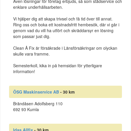
Även lösningar för företag erbjuds, så som städservice och
enklare underhållsarbeten.
Vi hjälper dig att skapa trivsel och få tid över till annat.
Ring oss och boka ett kostnadsfritt hembesök, där vi går i
genom vad du vill ha utfört och skräddarsyr en lösning
som passar just dig.
Clean Å Fix är försäkrade i Länsförsäkringar om olyckan
skulle vara framme.
Semesterkoll, kika in på hemsidan för ytterligare
information!
ÖSG Maskinservice AB
- 30 km
Brändåsen Adolfsberg 110
692 93 Kumla
Idas Allfix
- 30 km