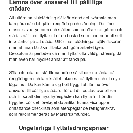
Lämna över ansvaret till pålitliga
städare
Att utföra en slutstädning själv är bland det svåraste man
kan göra när det gäller rengöring och städning. Det finns
massor av utrymmen och ställen som behöver rengöras och
städas när man flyttar ut ur en bostad som man normalt sett
inte tänker på att städa. Utför man städningen själv riskerar
man att man får åka tillbaka och göra arbetet igen.
Dessutom är perioden då man flyttar ofta väldigt stressig då
man även har mycket annat att tänka på.
Sök och boka en städfirma online så slipper du tänka på
rengöringen och kan istället fokusera på flytten och din nya
lägenhet. Du kan känna dig helt trygg i att lämna över
ansvaret till pålitliga städare, för att din bostad ska bli ren
och fin så att den nya hyresgästen kan flytta in. För din
trygghet bör det företaget du anlitar kunna visa upp en
omfattande checklista som återspeglar de renlighetskrav
som rekommenderas av Mäklarsamfundet.
Ungefärliga flyttstädningspriser