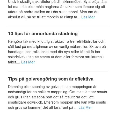
Undvik skadliga aktiviteter på din skinnmöbel. Byta blöja, äta
fet mat, rita eller måla naglarna är saker som lämpar sig att
utföra på andra ställen än i din skinnmöbel. Men om du
absolut vill, så se till att möbeln är riktigt tä...
Läs Mer
10 tips för annorlunda städning
Rengöra tak med knottrig struktur. Ta tre refillklädrullar och
sätt fast på metallpinnen av en vanlig målarroller. Skruva på
handtaget och rolla taket med din nya roller för att få bort
spindelväv utan att smeta ut dem eller förstöra strukturen i
taket....
Läs Mer
Tips på golvrengöring som är effektiva
Damning eller sopning av golvet innan moppningen är
nödvändigt för en enklare moppning. Om man lämnar smuts
och grus utan att sopa bort det så resulterar det i ett
smutsigare golvskick. Eftersom moppen inte kan lyfta smuts
och grus så kommer det att fara runt på ...
Läs Mer