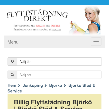
Menu
Toggle
navigati
Välj län
Hem
Jönköping
Björkö
Björkö Städ &
Service
Billig Flyttstädning Björkö
| Björkö Städ & Service