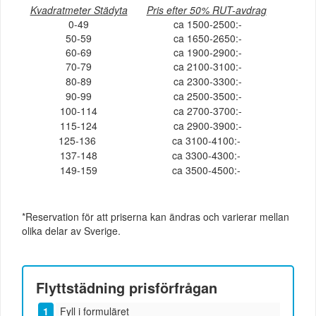
Kvadratmeter Städyta
Pris efter 50% RUT-avdrag
0-49
ca 1500-2500:-
50-59
ca 1650-2650:-
60-69
ca 1900-2900:-
70-79
ca 2100-3100:-
80-89
ca 2300-3300:-
90-99
ca 2500-3500:-
100-114
ca 2700-3700:-
115-124
ca 2900-3900:-
125-136
ca 3100-4100:-
137-148
ca 3300-4300:-
149-159
ca 3500-4500:-
*Reservation för att priserna kan ändras och varierar mellan
olika delar av Sverige.
Flyttstädning
prisförfrågan
Fyll i formuläret