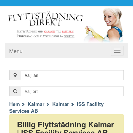
Menu
Toggle
navigati
Välj län
Hem
Kalmar
Kalmar
ISS Facility
Services AB
Billig Flyttstädning Kalmar
| ISS Facility Services AB