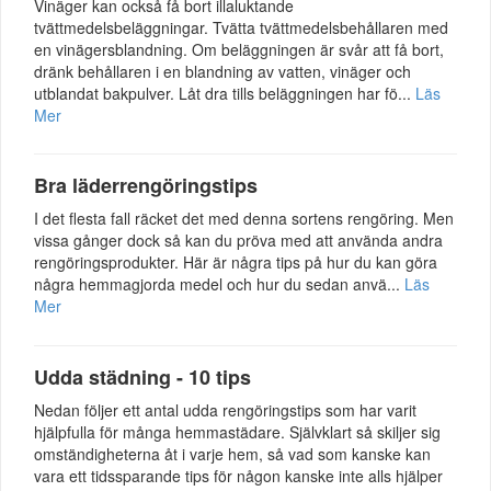
Vinäger kan också få bort illaluktande
tvättmedelsbeläggningar. Tvätta tvättmedelsbehållaren med
en vinägersblandning. Om beläggningen är svår att få bort,
dränk behållaren i en blandning av vatten, vinäger och
utblandat bakpulver. Låt dra tills beläggningen har fö...
Läs
Mer
Bra läderrengöringstips
I det flesta fall räcket det med denna sortens rengöring. Men
vissa gånger dock så kan du pröva med att använda andra
rengöringsprodukter. Här är några tips på hur du kan göra
några hemmagjorda medel och hur du sedan anvä...
Läs
Mer
Udda städning - 10 tips
Nedan följer ett antal udda rengöringstips som har varit
hjälpfulla för många hemmastädare. Självklart så skiljer sig
omständigheterna åt i varje hem, så vad som kanske kan
vara ett tidssparande tips för någon kanske inte alls hjälper