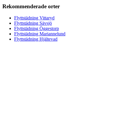
Rekommenderade orter
Flyttstädning Vittaryd
Flyttstädning Sävsjö
Flyttstädning Öggestorp
Flyttstädning Mariannelund
Flyttstädning Hjältevad