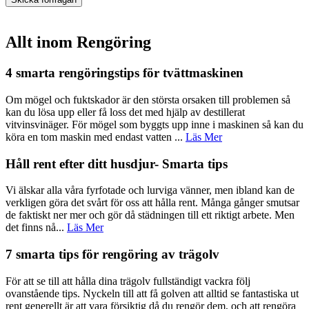
Allt inom Rengöring
4 smarta rengöringstips för tvättmaskinen
Om mögel och fuktskador är den största orsaken till problemen så
kan du lösa upp eller få loss det med hjälp av destillerat
vitvinsvinäger. För mögel som byggts upp inne i maskinen så kan du
köra en tom maskin med endast vatten ...
Läs Mer
Håll rent efter ditt husdjur- Smarta tips
Vi älskar alla våra fyrfotade och lurviga vänner, men ibland kan de
verkligen göra det svårt för oss att hålla rent. Många gånger smutsar
de faktiskt ner mer och gör då städningen till ett riktigt arbete. Men
det finns nå...
Läs Mer
7 smarta tips för rengöring av trägolv
För att se till att hålla dina trägolv fullständigt vackra följ
ovanstående tips. Nyckeln till att få golven att alltid se fantastiska ut
rent generellt är att vara försiktig då du rengör dem, och att rengöra