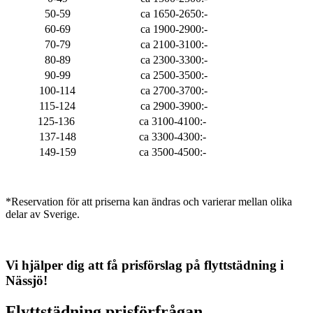
50-59
ca 1650-2650:-
60-69
ca 1900-2900:-
70-79
ca 2100-3100:-
80-89
ca 2300-3300:-
90-99
ca 2500-3500:-
100-114
ca 2700-3700:-
115-124
ca 2900-3900:-
125-136
ca 3100-4100:-
137-148
ca 3300-4300:-
149-159
ca 3500-4500:-
*Reservation för att priserna kan ändras och varierar mellan olika
delar av Sverige.
Vi hjälper dig att få prisförslag på flyttstädning i
Nässjö
!
Flyttstädning
prisförfrågan