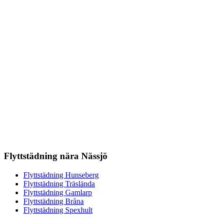
Flyttstädning nära Nässjö
Flyttstädning Hunseberg
Flyttstädning Träslända
Flyttstädning Gamlarp
Flyttstädning Bråna
Flyttstädning Spexhult