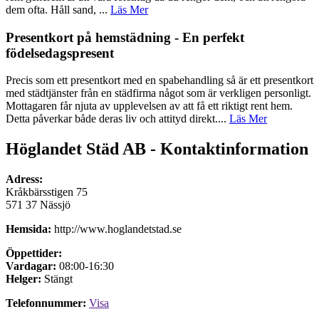
dem ofta. Håll sand, ...
Läs Mer
Presentkort på hemstädning - En perfekt
födelsedagspresent
Precis som ett presentkort med en spabehandling så är ett presentkort
med städtjänster från en städfirma något som är verkligen personligt.
Mottagaren får njuta av upplevelsen av att få ett riktigt rent hem.
Detta påverkar både deras liv och attityd direkt....
Läs Mer
Höglandet Städ AB - Kontaktinformation
Adress:
Kråkbärsstigen 75
571 37 Nässjö
Hemsida:
http://www.hoglandetstad.se
Öppettider:
Vardagar:
08:00-16:30
Helger:
Stängt
Telefonnummer:
Visa