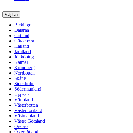
Välj län
Blekinge
Dalarna
Gotland
Gävleborg
Halland
Jämtland
Jönköping
Kalmar
Kronoberg
Norrbotten
Skåne
Stockholm
Södermanland
Uppsala
Värmland
Västerbotten
Västernorrland
Västmanland
Västra Götaland
Örebro
Östergötland