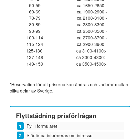
50-59
ca 1650-2650:-
60-69
ca 1900-2900:-
70-79
ca 2100-3100:-
80-89
ca 2300-3300:-
90-99
ca 2500-3500:-
100-114
ca 2700-3700:-
115-124
ca 2900-3900:-
125-136
ca 3100-4100:-
137-148
ca 3300-4300:-
149-159
ca 3500-4500:-
*Reservation för att priserna kan ändras och varierar mellan
olika delar av Sverige.
Flyttstädning
prisförfrågan
Fyll i formuläret
Städfirma informeras om intresse