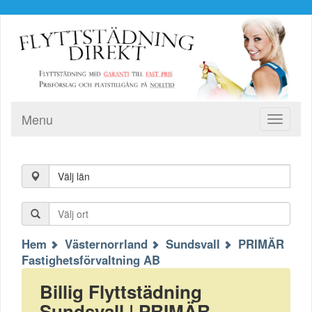
Menu
Toggle
navigati
Välj län
Hem
Västernorrland
Sundsvall
PRIMÄR
Fastighetsförvaltning AB
Billig Flyttstädning
Sundsvall | PRIMÄR