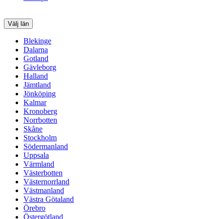
Välj län
Blekinge
Dalarna
Gotland
Gävleborg
Halland
Jämtland
Jönköping
Kalmar
Kronoberg
Norrbotten
Skåne
Stockholm
Södermanland
Uppsala
Värmland
Västerbotten
Västernorrland
Västmanland
Västra Götaland
Örebro
Östergötland