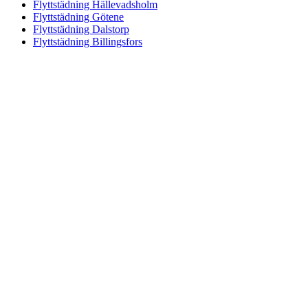
Flyttstädning Hällevadsholm
Flyttstädning Götene
Flyttstädning Dalstorp
Flyttstädning Billingsfors