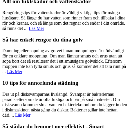
Allt om fuktskador och vattenskador
Rengöringstips för vattenskador är väldigt viktiga tips för många
husägare. Så länge du har vatten som rinner fram och tillbaka i dina
rör och kranar, och så länge som det regnar och snöar i ditt område,
så finns det ...
Läs Mer
Så här enkelt rengör du dina golv
Damning eller sopning av golvet innan moppningen är nödvändigt
för en enklare moppning. Om man lämnar smuts och grus utan att
sopa bort det så resulterar det i ett smutsigare golvskick. Eftersom
moppen inte kan lyfta smuts och grus så kommer det att fara runt på
...
Läs Mer
10 tips för annorlunda städning
Dra ut på disksvamparnas livslängd. Svampar är bakteriernas
paradis eftersom de är ofta fuktiga och bär på små matrester. Din
disksvamp kommer sluta vara en bakteriekoloni om du lägger in den
i diskmaskinen nästa gång du diskar. Bakterier gillar inte hettan
däri....
Läs Mer
Så städar du hemmet mer effektivt - Smart