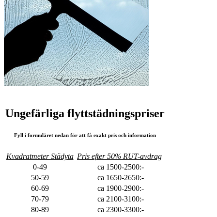
Ungefärliga flyttstädningspriser
Fyll i formuläret nedan för att få exakt pris och information
Kvadratmeter Städyta
Pris efter 50% RUT-avdrag
0-49
ca 1500-2500:-
50-59
ca 1650-2650:-
60-69
ca 1900-2900:-
70-79
ca 2100-3100:-
80-89
ca 2300-3300:-