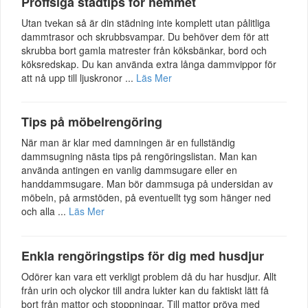
Proffsiga städtips för hemmet
Utan tvekan så är din städning inte komplett utan pålitliga
dammtrasor och skrubbsvampar. Du behöver dem för att
skrubba bort gamla matrester från köksbänkar, bord och
köksredskap. Du kan använda extra långa dammvippor för
att nå upp till ljuskronor ...
Läs Mer
Tips på möbelrengöring
När man är klar med damningen är en fullständig
dammsugning nästa tips på rengöringslistan. Man kan
använda antingen en vanlig dammsugare eller en
handdammsugare. Man bör dammsuga på undersidan av
möbeln, på armstöden, på eventuellt tyg som hänger ned
och alla ...
Läs Mer
Enkla rengöringstips för dig med husdjur
Odörer kan vara ett verkligt problem då du har husdjur. Allt
från urin och olyckor till andra lukter kan du faktiskt lätt få
bort från mattor och stoppningar. Till mattor pröva med