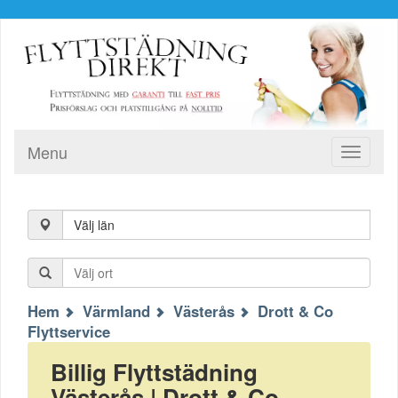
Menu
Toggle
navigati
Välj län
Hem
Värmland
Västerås
Drott & Co
Flyttservice
Billig Flyttstädning
Västerås | Drott & Co