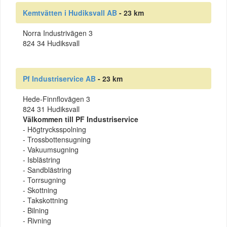
Kemtvätten i Hudiksvall AB
- 23 km
Norra Industrivägen 3
824 34 Hudiksvall
Pf Industriservice AB
- 23 km
Hede-Finnflovägen 3
824 31 Hudiksvall
Välkommen till PF Industriservice
- Högtrycksspolning
- Trossbottensugning
- Vakuumsugning
- Isblästring
- Sandblästring
- Torrsugning
- Skottning
- Takskottning
- Bilning
- Rivning