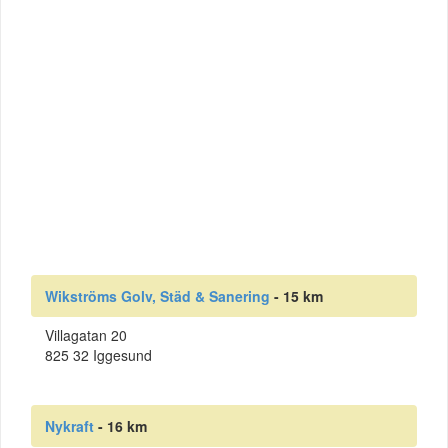
Wikströms Golv, Städ & Sanering
- 15 km
Villagatan 20
825 32 Iggesund
Nykraft
- 16 km