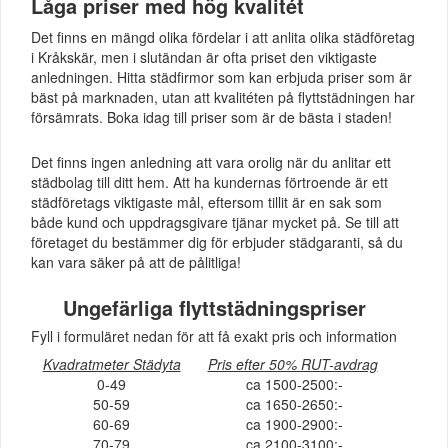
Låga priser med hög kvalitét
Det finns en mängd olika fördelar i att anlita olika städföretag
i Kråkskär, men i slutändan är ofta priset den viktigaste
anledningen. Hitta städfirmor som kan erbjuda priser som är
bäst på marknaden, utan att kvalitéten på flyttstädningen har
försämrats. Boka idag till priser som är de bästa i staden!
Det finns ingen anledning att vara orolig när du anlitar ett
städbolag till ditt hem. Att ha kundernas förtroende är ett
städföretags viktigaste mål, eftersom tillit är en sak som
både kund och uppdragsgivare tjänar mycket på. Se till att
företaget du bestämmer dig för erbjuder städgaranti, så du
kan vara säker på att de pålitliga!
Ungefärliga flyttstädningspriser
Fyll i formuläret nedan för att få exakt pris och information
Kvadratmeter Städyta
Pris efter 50% RUT-avdrag
0-49
ca 1500-2500:-
50-59
ca 1650-2650:-
60-69
ca 1900-2900:-
70-79
ca 2100-3100:-