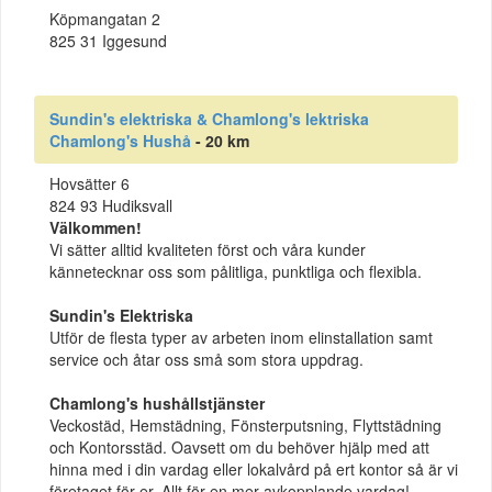
Köpmangatan 2
825 31 Iggesund
Sundin's elektriska & Chamlong's lektriska
Chamlong's Hushå
- 20 km
Hovsätter 6
824 93 Hudiksvall
Välkommen!
Vi sätter alltid kvaliteten först och våra kunder
kännetecknar oss som pålitliga, punktliga och flexibla.
Sundin's Elektriska
Utför de flesta typer av arbeten inom elinstallation samt
service och åtar oss små som stora uppdrag.
Chamlong's hushållstjänster
Veckostäd, Hemstädning, Fönsterputsning, Flyttstädning
och Kontorsstäd. Oavsett om du behöver hjälp med att
hinna med i din vardag eller lokalvård på ert kontor så är vi
företaget för er. Allt för en mer avkopplande vardag!