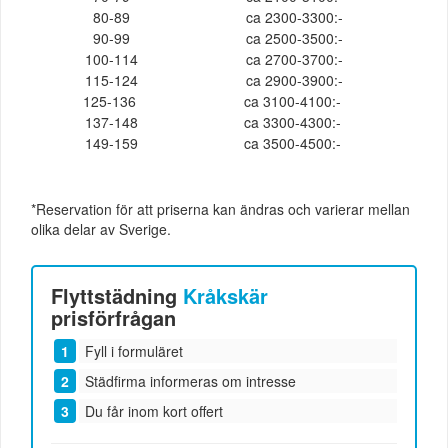
80-89
ca 2300-3300:-
90-99
ca 2500-3500:-
100-114
ca 2700-3700:-
115-124
ca 2900-3900:-
125-136
ca 3100-4100:-
137-148
ca 3300-4300:-
149-159
ca 3500-4500:-
*Reservation för att priserna kan ändras och varierar mellan
olika delar av Sverige.
Flyttstädning
Kråkskär
prisförfrågan
Fyll i formuläret
Städfirma informeras om intresse
Du får inom kort offert