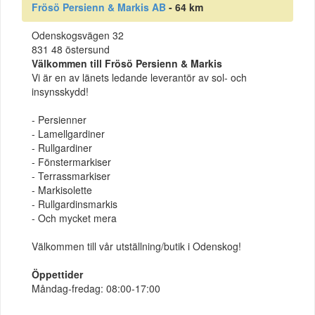
Frösö Persienn & Markis AB
- 64 km
Odenskogsvägen 32
831 48 östersund
Välkommen till Frösö Persienn & Markis
Vi är en av länets ledande leverantör av sol- och
insynsskydd!
- Persienner
- Lamellgardiner
- Rullgardiner
- Fönstermarkiser
- Terrassmarkiser
- Markisolette
- Rullgardinsmarkis
- Och mycket mera
Välkommen till vår utställning/butik i Odenskog!
Öppettider
Måndag-fredag: 08:00-17:00