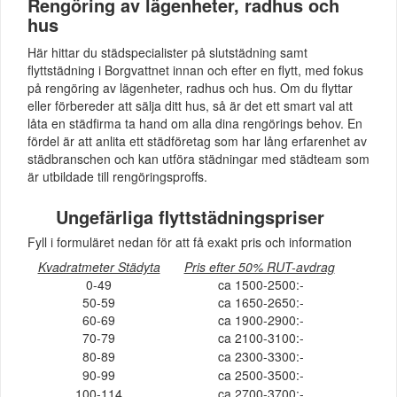
Rengöring av lägenheter, radhus och
hus
Här hittar du städspecialister på slutstädning samt
flyttstädning i Borgvattnet innan och efter en flytt, med fokus
på rengöring av lägenheter, radhus och hus. Om du flyttar
eller förbereder att sälja ditt hus, så är det ett smart val att
låta en städfirma ta hand om alla dina rengörings behov. En
fördel är att anlita ett städföretag som har lång erfarenhet av
städbranschen och kan utföra städningar med städteam som
är utbildade till rengöringsproffs.
Ungefärliga flyttstädningspriser
Fyll i formuläret nedan för att få exakt pris och information
Kvadratmeter Städyta
Pris efter 50% RUT-avdrag
0-49
ca 1500-2500:-
50-59
ca 1650-2650:-
60-69
ca 1900-2900:-
70-79
ca 2100-3100:-
80-89
ca 2300-3300:-
90-99
ca 2500-3500:-
100-114
ca 2700-3700:-