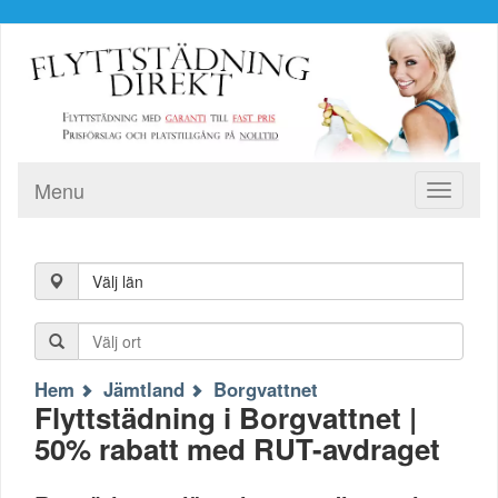
Menu
Toggle
navigati
Välj län
Hem
Jämtland
Borgvattnet
Flyttstädning i Borgvattnet |
50% rabatt med RUT-avdraget