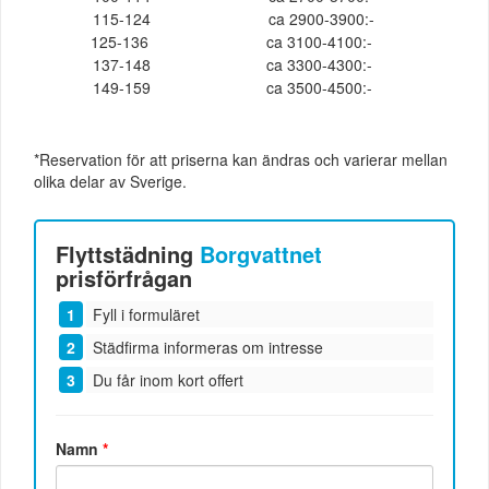
115-124
ca 2900-3900:-
125-136
ca 3100-4100:-
137-148
ca 3300-4300:-
149-159
ca 3500-4500:-
*Reservation för att priserna kan ändras och varierar mellan
olika delar av Sverige.
Flyttstädning
Borgvattnet
prisförfrågan
Fyll i formuläret
Städfirma informeras om intresse
Du får inom kort offert
Namn
*