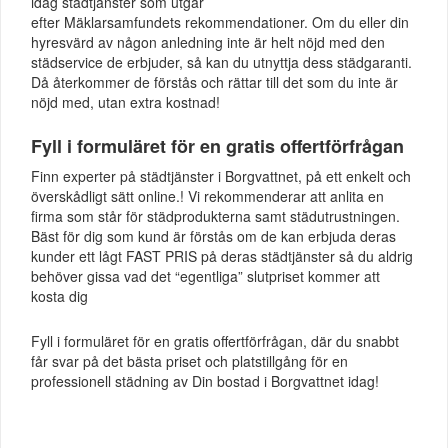
idag städtjänster som utgår
efter Mäklarsamfundets rekommendationer. Om du eller din
hyresvärd av någon anledning inte är helt nöjd med den
städservice de erbjuder, så kan du utnyttja dess städgaranti.
Då återkommer de förstås och rättar till det som du inte är
nöjd med, utan extra kostnad!
Fyll i formuläret för en gratis offertförfrågan
Finn experter på städtjänster i Borgvattnet, på ett enkelt och
överskådligt sätt online.! Vi rekommenderar att anlita en
firma som står för städprodukterna samt städutrustningen.
Bäst för dig som kund är förstås om de kan erbjuda deras
kunder ett lågt FAST PRIS på deras städtjänster så du aldrig
behöver gissa vad det “egentliga” slutpriset kommer att
kosta dig
Fyll i formuläret för en gratis offertförfrågan, där du snabbt
får svar på det bästa priset och platstillgång för en
professionell städning av Din bostad i Borgvattnet idag!