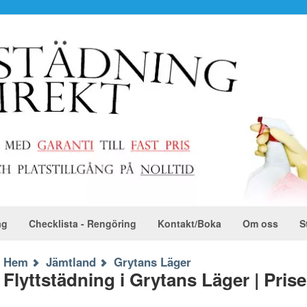
ag
Checklista - Rengöring
Kontakt/Boka
Om oss
S
Hem
Jämtland
Grytans Läger
Flyttstädning i Grytans Läger | Priser