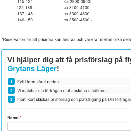
115-124
ca 2900-3900:-
125-136
ca 3100-4100:-
137-148
ca 3300-4300:-
149-159
ca 3500-4500:-
*Reservation för att priserna kan ändras och varierar mellan olika dela
Vi hjälper dig att få prisförslag på fl
Grytans Läger
!
Fyll i formuläret nedan.
Vi matchar din förfrågan mot anslutna städfirmor.
Inom kort skickas prisförslag och platstillgång på Din förfrågan
Namn
*