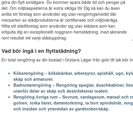
göra din flytt smidigare. Du kommer spara både tid och pengar på
det. Om miljöaspekterna är extra viktiga för Dig så kan du även
anlita ett företag som använder sig utav rengöringsmedel där
merparten av städprodukterna är certifierade och miljövänliga.
Hitta ett städföretag som använder sig utav städare som kan
erbjuda dig en exceptionellt noggrann hemstädning, med skinande
rent resultat vid varje städuppdrag.
Vad bör ingå i en flyttstädning?
En total rengöring av din bostad i Grytans Läger från golv till tak bör 
Köksrengöring – köksbänkar, arbetsytor, spishäll, ugn, kyls
skåp och armaturer.
Badrumsrengöring – Rengöring speglar, duschkabiner, lister
utanför delar av skåp och desinfekterar toalett.
Rengöring övriga rum – Sovrum, vardagsrum, matsal och trapp
golven, torka lister, dammtorkning, ta bort spindelnät, reng
och insidan och yttersidan av garderober/skåp.