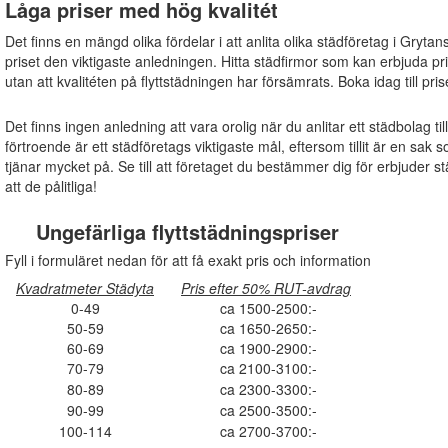
Låga priser med hög kvalitét
Det finns en mängd olika fördelar i att anlita olika städföretag i Gryta
priset den viktigaste anledningen. Hitta städfirmor som kan erbjuda p
utan att kvalitéten på flyttstädningen har försämrats. Boka idag till pri
Det finns ingen anledning att vara orolig när du anlitar ett städbolag ti
förtroende är ett städföretags viktigaste mål, eftersom tillit är en s
tjänar mycket på. Se till att företaget du bestämmer dig för erbjuder s
att de pålitliga!
Ungefärliga flyttstädningspriser
Fyll i formuläret nedan för att få exakt pris och information
Kvadratmeter Städyta
Pris efter 50% RUT-avdrag
0-49
ca 1500-2500:-
50-59
ca 1650-2650:-
60-69
ca 1900-2900:-
70-79
ca 2100-3100:-
80-89
ca 2300-3300:-
90-99
ca 2500-3500:-
100-114
ca 2700-3700:-