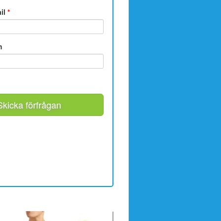
ail
*
m
Skicka förfrågan