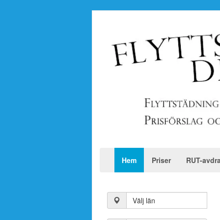
Hem
Priser
RUT-avdr
Välj län