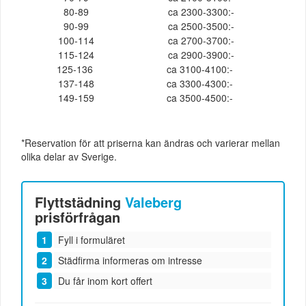
80-89
ca 2300-3300:-
90-99
ca 2500-3500:-
100-114
ca 2700-3700:-
115-124
ca 2900-3900:-
125-136
ca 3100-4100:-
137-148
ca 3300-4300:-
149-159
ca 3500-4500:-
*Reservation för att priserna kan ändras och varierar mellan
olika delar av Sverige.
Flyttstädning
Valeberg
prisförfrågan
Fyll i formuläret
Städfirma informeras om intresse
Du får inom kort offert