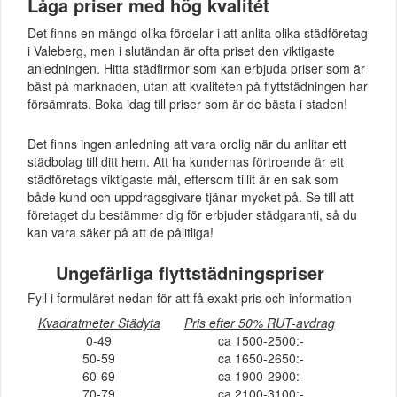
Låga priser med hög kvalitét
Det finns en mängd olika fördelar i att anlita olika städföretag
i Valeberg, men i slutändan är ofta priset den viktigaste
anledningen. Hitta städfirmor som kan erbjuda priser som är
bäst på marknaden, utan att kvalitéten på flyttstädningen har
försämrats. Boka idag till priser som är de bästa i staden!
Det finns ingen anledning att vara orolig när du anlitar ett
städbolag till ditt hem. Att ha kundernas förtroende är ett
städföretags viktigaste mål, eftersom tillit är en sak som
både kund och uppdragsgivare tjänar mycket på. Se till att
företaget du bestämmer dig för erbjuder städgaranti, så du
kan vara säker på att de pålitliga!
Ungefärliga flyttstädningspriser
Fyll i formuläret nedan för att få exakt pris och information
Kvadratmeter Städyta
Pris efter 50% RUT-avdrag
0-49
ca 1500-2500:-
50-59
ca 1650-2650:-
60-69
ca 1900-2900:-
70-79
ca 2100-3100:-