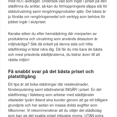
med RUT-avdraget. Undersök vad som ingår i priset på den
städfirma du anlitar, så kan du förhoppningsvis slippa stå för
städutrustning samt rengöringsprodukter själv. Det bästa är
ju förstås om rengöringsmedel och verktyg som behövs för
jobbet ingår i slutpriset.
Kanske söker du efter hemstädning där merparten av
produkterna och utrustning som används dessutom är
miljövänliga? Sök då enkelt på denna sida och hitta
städföretag vi listat nära dig. Då får du inte bara de bästa
och mest prisvärda städtjänsterna, du bidrar även till att
rädda miljön!
Få snabbt svar på det bästa priset och
platstillgång
Ett tips är att boka städningar där resekostnader,
fönsterputsning samt städmaterial INGÅR i priset. En del
städföretag i Valeberg som arbetar med städtjänster
vilseleder tyvärr ibland sina kunder genom att ge ett billigare
grundpris och har sedan en massa dolda avgifter som
tillkommer. Vi rekommenderar att du väljer det städbolag
som kan ge det exakta priset inklusive moms, UTAN extra