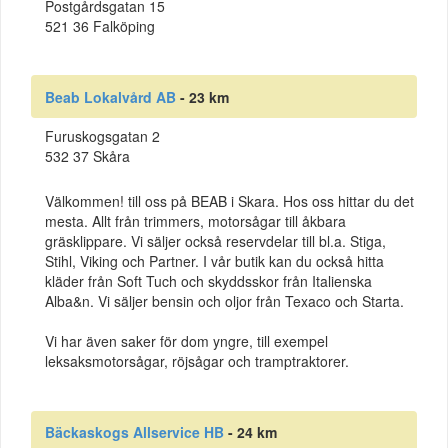
Postgårdsgatan 15
521 36 Falköping
Beab Lokalvård AB
- 23 km
Furuskogsgatan 2
532 37 Skåra
Välkommen! till oss på BEAB i Skara. Hos oss hittar du det
mesta. Allt från trimmers, motorsågar till åkbara
gräsklippare. Vi säljer också reservdelar till bl.a. Stiga,
Stihl, Viking och Partner. I vår butik kan du också hitta
kläder från Soft Tuch och skyddsskor från Italienska
Alba&n. Vi säljer bensin och oljor från Texaco och Starta.
Vi har även saker för dom yngre, till exempel
leksaksmotorsågar, röjsågar och tramptraktorer.
Bäckaskogs Allservice HB
- 24 km