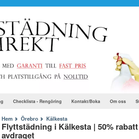
ag
Checklista - Rengöring
Kontakt/Boka
Om oss
S
Hem
Örebro
Kälkesta
Flyttstädning i Kälkesta | 50% raba
avdraget