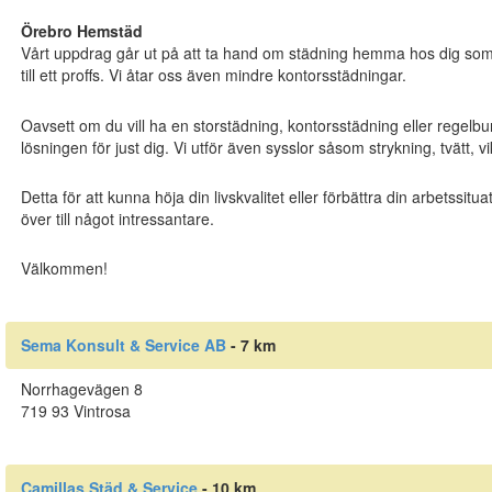
Örebro Hemstäd
Vårt uppdrag går ut på att ta hand om städning hemma hos dig som h
till ett proffs. Vi åtar oss även mindre kontorsstädningar.
Oavsett om du vill ha en storstädning, kontorsstädning eller regelb
lösningen för just dig. Vi utför även sysslor såsom strykning, tvätt, vik
Detta för att kunna höja din livskvalitet eller förbättra din arbetssituat
över till något intressantare.
Välkommen!
Sema Konsult & Service AB
- 7 km
Norrhagevägen 8
719 93 Vintrosa
Camillas Städ & Service
- 10 km