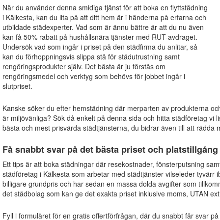
När du använder denna smidiga tjänst för att boka en flyttstädning
i Kälkesta, kan du lita på att ditt hem är i händerna på erfarna och
utbildade städexperter. Vad som är ännu bättre är att du nu även
kan få 50% rabatt på hushållsnära tjänster med RUT-avdraget.
Undersök vad som ingår i priset på den städfirma du anlitar, så
kan du förhoppningsvis slippa stå för städutrustning samt
rengöringsprodukter själv. Det bästa är ju förstås om
rengöringsmedel och verktyg som behövs för jobbet ingår i
slutpriset.
Kanske söker du efter hemstädning där merparten av produkterna o
är miljövänliga? Sök då enkelt på denna sida och hitta städföretag vi li
bästa och mest prisvärda städtjänsterna, du bidrar även till att rädda m
Få snabbt svar på det bästa priset och platstillgång
Ett tips är att boka städningar där resekostnader, fönsterputsning sam
städföretag i Kälkesta som arbetar med städtjänster vilseleder tyvärr 
billigare grundpris och har sedan en massa dolda avgifter som tillkom
det städbolag som kan ge det exakta priset inklusive moms, UTAN extr
Fyll i formuläret för en gratis offertförfrågan, där du snabbt får svar på