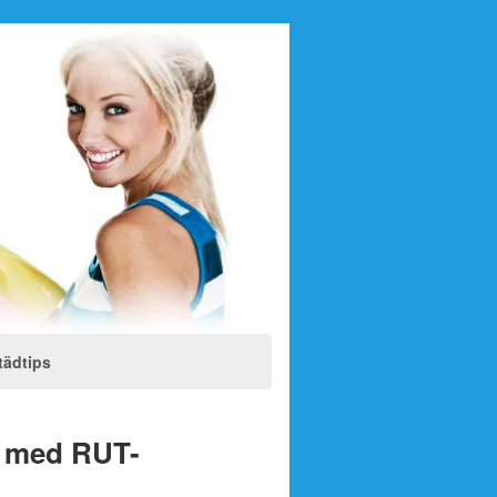
tädtips
tt med RUT-