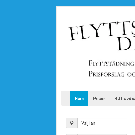
Hem
Priser
RUT-avdr
Välj län