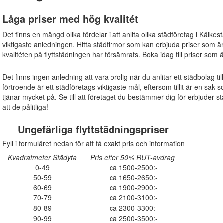
Låga priser med hög kvalitét
Det finns en mängd olika fördelar i att anlita olika städföretag i Kälkes
viktigaste anledningen. Hitta städfirmor som kan erbjuda priser som ä
kvalitéten på flyttstädningen har försämrats. Boka idag till priser som 
Det finns ingen anledning att vara orolig när du anlitar ett städbolag ti
förtroende är ett städföretags viktigaste mål, eftersom tillit är en s
tjänar mycket på. Se till att företaget du bestämmer dig för erbjuder s
att de pålitliga!
Ungefärliga flyttstädningspriser
Fyll i formuläret nedan för att få exakt pris och information
Kvadratmeter Städyta
Pris efter 50% RUT-avdrag
0-49
ca 1500-2500:-
50-59
ca 1650-2650:-
60-69
ca 1900-2900:-
70-79
ca 2100-3100:-
80-89
ca 2300-3300:-
90-99
ca 2500-3500:-