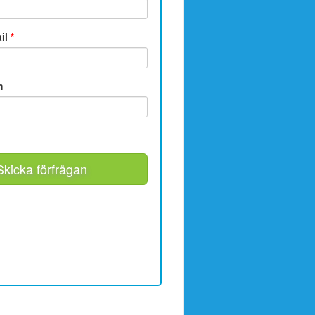
ail
*
m
Skicka förfrågan