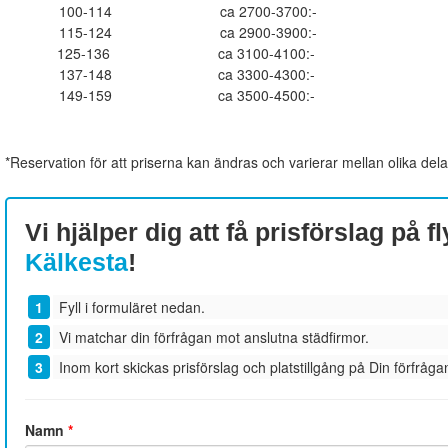
100-114
ca 2700-3700:-
115-124
ca 2900-3900:-
125-136
ca 3100-4100:-
137-148
ca 3300-4300:-
149-159
ca 3500-4500:-
*Reservation för att priserna kan ändras och varierar mellan olika dela
Vi hjälper dig att få prisförslag på fl
Kälkesta
!
Fyll i formuläret nedan.
Vi matchar din förfrågan mot anslutna städfirmor.
Inom kort skickas prisförslag och platstillgång på Din förfrågan
Namn
*