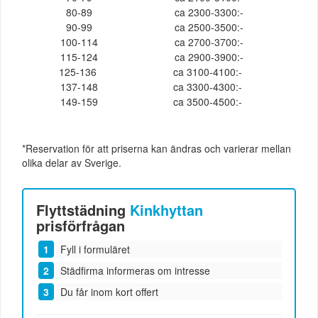
80-89
ca 2300-3300:-
90-99
ca 2500-3500:-
100-114
ca 2700-3700:-
115-124
ca 2900-3900:-
125-136
ca 3100-4100:-
137-148
ca 3300-4300:-
149-159
ca 3500-4500:-
*Reservation för att priserna kan ändras och varierar mellan
olika delar av Sverige.
Flyttstädning
Kinkhyttan
prisförfrågan
Fyll i formuläret
Städfirma informeras om intresse
Du får inom kort offert