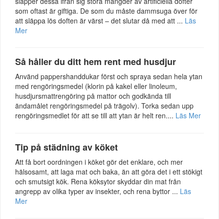
släpper dessa ifrån sig stora mängder av artificiella dofter
som oftast är giftiga. De som du måste dammsuga över för
att släppa lös doften är värst – det slutar då med att ...
Läs
Mer
Så håller du ditt hem rent med husdjur
Använd pappershanddukar först och spraya sedan hela ytan
med rengöringsmedel (klorin på kakel eller linoleum,
husdjursmattrengöring på mattor och godkända till
ändamålet rengöringsmedel på trägolv). Torka sedan upp
rengöringsmedlet för att se till att ytan är helt ren....
Läs Mer
Tip på städning av köket
Att få bort oordningen i köket gör det enklare, och mer
hälsosamt, att laga mat och baka, än att göra det i ett stökigt
och smutsigt kök. Rena köksytor skyddar din mat från
angrepp av olika typer av insekter, och rena byttor ...
Läs
Mer