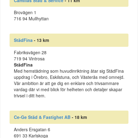
Camillas Städ & Service
- 11 km
Brovägen 1
716 94 Mullhyttan
StädFina
- 13 km
Fabriksvägen 28
719 94 Vintrosa
StädFina
Med hemstädning som huvudinriktning åtar sig StädFina
uppdrag i Örebro, Eskilstuna, och Västerås med omnejd.
Vår ambition är att ge dig en enklare och trivsammare
vardag där vi med blick för helheten och detaljer skapar
trivsel i ditt hem.
Ce-Ge Städ & Fastighet AB
- 18 km
Anders Ersgatan 6
691 33 Karlskoga