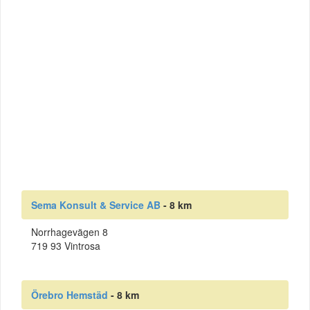
Sema Konsult & Service AB
- 8 km
Norrhagevägen 8
719 93 Vintrosa
Örebro Hemstäd
- 8 km