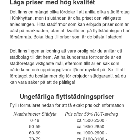
Låga priser med hög kvalitét
Det finns en mängd olika fördelar i att anlita olika städföretag
i Kinkhyttan, men i slutändan är ofta priset den viktigaste
anledningen. Hitta städfirmor som kan erbjuda priser som är
bäst på marknaden, utan att kvalitéten på flyttstädningen har
försämrats. Boka idag till priser som är de bästa i staden!
Det finns ingen anledning att vara orolig när du anlitar ett
städbolag till ditt hem. Att ha kundernas förtroende är ett
städföretags viktigaste mål, eftersom tillit är en sak som
både kund och uppdragsgivare tjänar mycket på. Se till att
företaget du bestämmer dig för erbjuder städgaranti, så du
kan vara säker på att de pålitliga!
Ungefärliga flyttstädningspriser
Fyll i formuläret nedan för att få exakt pris och information
Kvadratmeter Städyta
Pris efter 50% RUT-avdrag
0-49
ca 1500-2500:-
50-59
ca 1650-2650:-
60-69
ca 1900-2900:-
70-79
ca 2100-3100:-