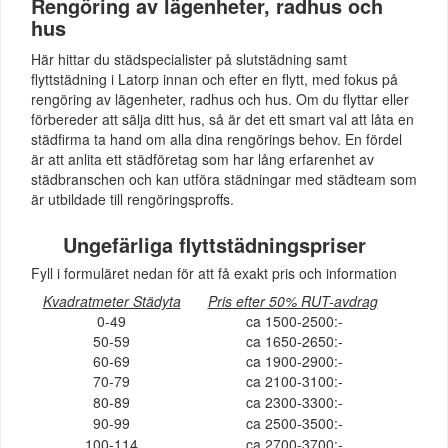
Rengöring av lägenheter, radhus och
hus
Här hittar du städspecialister på slutstädning samt
flyttstädning i Latorp innan och efter en flytt, med fokus på
rengöring av lägenheter, radhus och hus. Om du flyttar eller
förbereder att sälja ditt hus, så är det ett smart val att låta en
städfirma ta hand om alla dina rengörings behov. En fördel
är att anlita ett städföretag som har lång erfarenhet av
städbranschen och kan utföra städningar med städteam som
är utbildade till rengöringsproffs.
Ungefärliga flyttstädningspriser
Fyll i formuläret nedan för att få exakt pris och information
Kvadratmeter Städyta
Pris efter 50% RUT-avdrag
0-49
ca 1500-2500:-
50-59
ca 1650-2650:-
60-69
ca 1900-2900:-
70-79
ca 2100-3100:-
80-89
ca 2300-3300:-
90-99
ca 2500-3500:-
100-114
ca 2700-3700:-