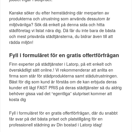
Kanske söker du efter hemstädning där merparten av
produkterna och utrustning som används dessutom är
miljövänliga? Sök då enkelt på denna sida och hitta
städföretag vi listat nära dig. Då får du inte bara de bästa
och mest prisvärda städtjänsterna, du bidrar även till att
rädda miljön!
Fyll i formuläret för en gratis offertförfrågan
Finn experter på städtjänster i Latorp, på ett enkelt och
överskådligt sätt online.! Vi rekommenderar att anlita en
firma som står för städprodukterna samt städutrustningen.
Bäst för dig som kund är förstås om de kan erbjuda deras
kunder ett lågt FAST PRIS på deras städtjänster så du aldrig
behöver gissa vad det “egentliga” slutpriset kommer att
kosta dig
Fyll i formuläret för en gratis offertförfrågan, där du snabbt
får svar på det bästa priset och platstillgång för en
professionell städning av Din bostad i Latorp idag!