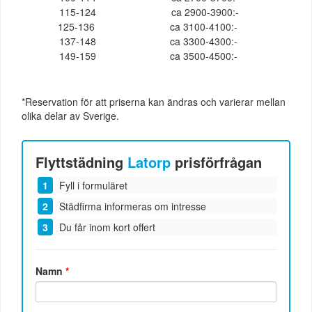
115-124
ca 2900-3900:-
125-136
ca 3100-4100:-
137-148
ca 3300-4300:-
149-159
ca 3500-4500:-
*Reservation för att priserna kan ändras och varierar mellan
olika delar av Sverige.
Flyttstädning
Latorp
prisförfrågan
Fyll i formuläret
Städfirma informeras om intresse
Du får inom kort offert
Namn
*