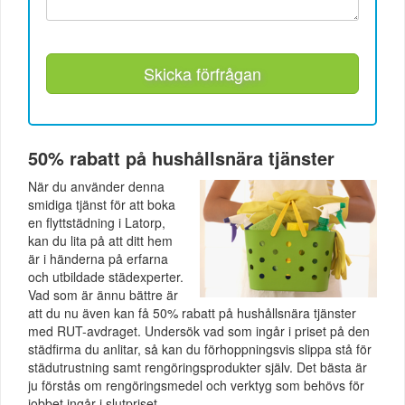
Skicka förfrågan
50% rabatt på hushållsnära tjänster
När du använder denna
smidiga tjänst för att boka
en flyttstädning i Latorp,
kan du lita på att ditt hem
är i händerna på erfarna
och utbildade städexperter.
Vad som är ännu bättre är
att du nu även kan få 50% rabatt på hushållsnära tjänster
med RUT-avdraget. Undersök vad som ingår i priset på den
städfirma du anlitar, så kan du förhoppningsvis slippa stå för
städutrustning samt rengöringsprodukter själv. Det bästa är
ju förstås om rengöringsmedel och verktyg som behövs för
jobbet ingår i slutpriset.