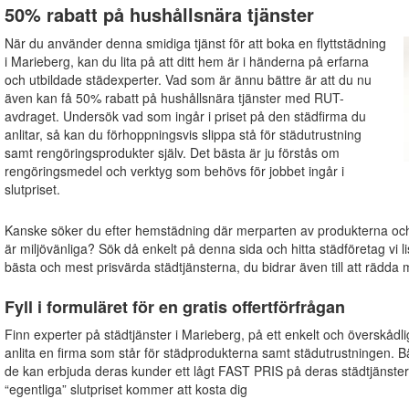
50% rabatt på hushållsnära tjänster
När du använder denna smidiga tjänst för att boka en flyttstädning
i Marieberg, kan du lita på att ditt hem är i händerna på erfarna
och utbildade städexperter. Vad som är ännu bättre är att du nu
även kan få 50% rabatt på hushållsnära tjänster med RUT-
avdraget. Undersök vad som ingår i priset på den städfirma du
anlitar, så kan du förhoppningsvis slippa stå för städutrustning
samt rengöringsprodukter själv. Det bästa är ju förstås om
rengöringsmedel och verktyg som behövs för jobbet ingår i
slutpriset.
Kanske söker du efter hemstädning där merparten av produkterna o
är miljövänliga? Sök då enkelt på denna sida och hitta städföretag vi li
bästa och mest prisvärda städtjänsterna, du bidrar även till att rädda m
Fyll i formuläret för en gratis offertförfrågan
Finn experter på städtjänster i Marieberg, på ett enkelt och överskådli
anlita en firma som står för städprodukterna samt städutrustningen. B
de kan erbjuda deras kunder ett lågt FAST PRIS på deras städtjänster
“egentliga” slutpriset kommer att kosta dig