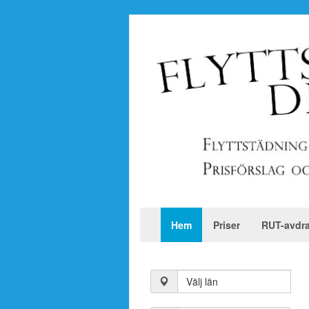
Hem
Priser
RUT-avdr
Välj län