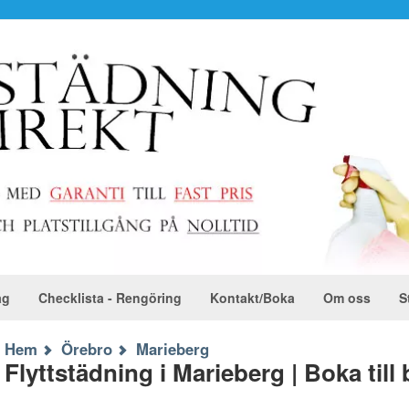
ag
Checklista - Rengöring
Kontakt/Boka
Om oss
S
Hem
Örebro
Marieberg
Flyttstädning i Marieberg | Boka till 