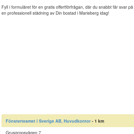
Fyll i formuläret för en gratis offertförfrågan, där du snabbt får svar på
en professionell städning av Din bostad i Marieberg idag!
Fönsterteamet i Sverige AB, Huvudkontor
- 1 km
Grusgropsvägen 7