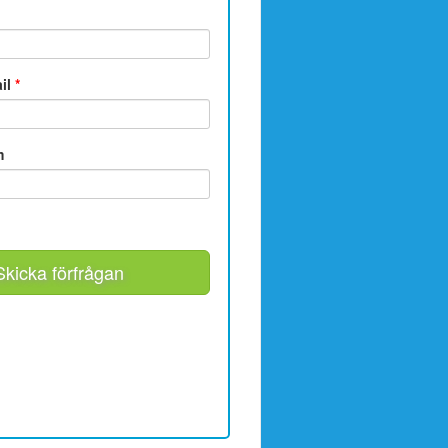
ail
*
m
Skicka förfrågan