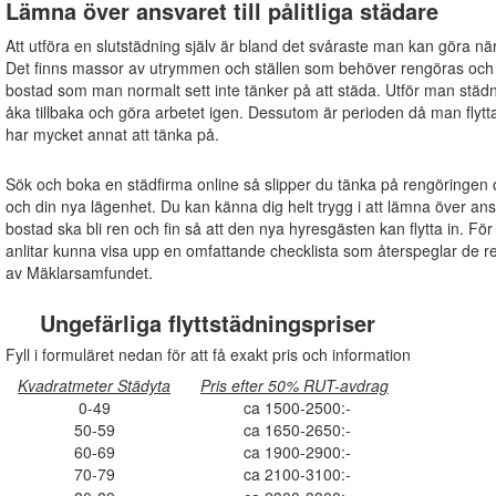
Lämna över ansvaret till pålitliga städare
Att utföra en slutstädning själv är bland det svåraste man kan göra när
Det finns massor av utrymmen och ställen som behöver rengöras och s
bostad som man normalt sett inte tänker på att städa. Utför man städn
åka tillbaka och göra arbetet igen. Dessutom är perioden då man flytta
har mycket annat att tänka på.
Sök och boka en städfirma online så slipper du tänka på rengöringen oc
och din nya lägenhet. Du kan känna dig helt trygg i att lämna över ansvare
bostad ska bli ren och fin så att den nya hyresgästen kan flytta in. För
anlitar kunna visa upp en omfattande checklista som återspeglar de
av Mäklarsamfundet.
Ungefärliga flyttstädningspriser
Fyll i formuläret nedan för att få exakt pris och information
Kvadratmeter Städyta
Pris efter 50% RUT-avdrag
0-49
ca 1500-2500:-
50-59
ca 1650-2650:-
60-69
ca 1900-2900:-
70-79
ca 2100-3100:-