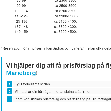
80-89
ca 2300-3300:-
90-99
ca 2500-3500:-
100-114
ca 2700-3700:-
115-124
ca 2900-3900:-
125-136
ca 3100-4100:-
137-148
ca 3300-4300:-
149-159
ca 3500-4500:-
*Reservation för att priserna kan ändras och varierar mellan olika dela
Vi hjälper dig att få prisförslag på fl
Marieberg
!
Fyll i formuläret nedan.
Vi matchar din förfrågan mot anslutna städfirmor.
Inom kort skickas prisförslag och platstillgång på Din förfrågan