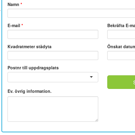
Namn
*
E-mail
*
Bekräfta E-m
Kvadratmeter städyta
Önskat datu
Postnr till uppdragsplats
Ev. övrig information.