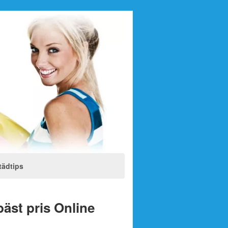
tädtips
bäst pris Online