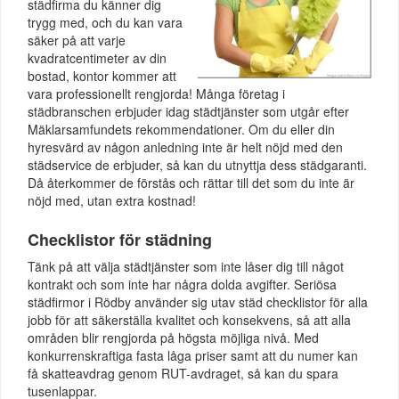
städfirma du känner dig
trygg med, och du kan vara
säker på att varje
kvadratcentimeter av din
bostad, kontor kommer att
vara professionellt rengjorda! Många företag i
städbranschen erbjuder idag städtjänster som utgår efter
Mäklarsamfundets rekommendationer. Om du eller din
hyresvärd av någon anledning inte är helt nöjd med den
städservice de erbjuder, så kan du utnyttja dess städgaranti.
Då återkommer de förstås och rättar till det som du inte är
nöjd med, utan extra kostnad!
Checklistor för städning
Tänk på att välja städtjänster som inte låser dig till något
kontrakt och som inte har några dolda avgifter. Seriösa
städfirmor i Rödby använder sig utav städ checklistor för alla
jobb för att säkerställa kvalitet och konsekvens, så att alla
områden blir rengjorda på högsta möjliga nivå. Med
konkurrenskraftiga fasta låga priser samt att du numer kan
få skatteavdrag genom RUT-avdraget, så kan du spara
tusenlappar.