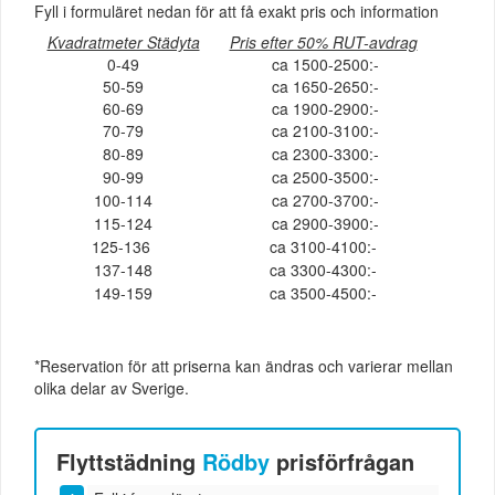
Fyll i formuläret nedan för att få exakt pris och information
Kvadratmeter Städyta
Pris efter 50% RUT-avdrag
0-49
ca 1500-2500:-
50-59
ca 1650-2650:-
60-69
ca 1900-2900:-
70-79
ca 2100-3100:-
80-89
ca 2300-3300:-
90-99
ca 2500-3500:-
100-114
ca 2700-3700:-
115-124
ca 2900-3900:-
125-136
ca 3100-4100:-
137-148
ca 3300-4300:-
149-159
ca 3500-4500:-
*Reservation för att priserna kan ändras och varierar mellan
olika delar av Sverige.
Flyttstädning
Rödby
prisförfrågan