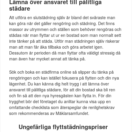
Lämna över ansvaret till pålitliga
städare
Att utföra en slutstädning själv är bland det svåraste man
kan göra när det gäller rengöring och städning. Det finns
massor av utrymmen och ställen som behöver rengöras och
städas när man flyttar ut ur en bostad som man normalt sett
inte tänker på att städa. Utför man städningen själv riskerar
man att man får åka tillbaka och göra arbetet igen.
Dessutom är perioden då man flyttar ofta väldigt stressig då
man även har mycket annat att tänka på.
Sök och boka en städfirma online så slipper du tänka på
rengöringen och kan istället fokusera på flytten och din nya
lägenhet. Du kan känna dig helt trygg i att lämna över
ansvaret till pålitliga städare, för att din bostad ska bli ren
och fin så att den nya hyresgästen kan flytta in. För din
trygghet bör det företaget du anlitar kunna visa upp en
omfattande checklista som återspeglar de renlighetskrav
som rekommenderas av Mäklarsamfundet.
Ungefärliga flyttstädningspriser