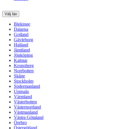
Välj län
Blekinge
Dalarna
Gotland
Gävleborg
Halland
Jämtland
Jönköping
Kalmar
Kronoberg
Norrbotten
Skåne
Stockholm
Södermanland
Uppsala
Värmland
Västerbotten
Västernorrland
Västmanland
Västra Götaland
Örebro
Östergötland