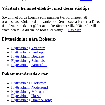
Vårstäda hemmet effektivt med dessa städtips
Sovummet borde komma som nummer två i ordningen att
organiseras. Börja med din garderob. Denna syssla brukar ta längst
tid i detta rum då det gäller att du bestämmer vilka kläder du vill
spara och vilka du ska ge bort eller slänga....
Läs Mer
Flyttstädning nära Rolstorp
Flyttstädning Yxnarum
Flyttstädning Kartorp
Flyttstädning Bredäng
Flyttstädning Slättanäs
Flyttstädning Norrekåsa
Rekommenderade orter
Flyttstädning Olofström
Flyttstädning Nogersund
Flyttstädning Mörrum
Flyttstädning Hasslö
Flyttstädning Bräkne-Hoby