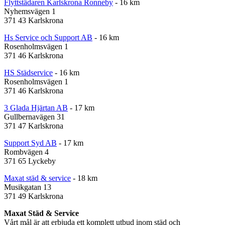
Flyttstädaren Karlskrona Ronneby
- 16 km
Nyhemsvägen 1
371 43 Karlskrona
Hs Service och Support AB
- 16 km
Rosenholmsvägen 1
371 46 Karlskrona
HS Städservice
- 16 km
Rosenholmsvägen 1
371 46 Karlskrona
3 Glada Hjärtan AB
- 17 km
Gullbernavägen 31
371 47 Karlskrona
Support Syd AB
- 17 km
Rombvägen 4
371 65 Lyckeby
Maxat städ & service
- 18 km
Musikgatan 13
371 49 Karlskrona
Maxat Städ & Service
Vårt mål är att erbjuda ett komplett utbud inom städ och