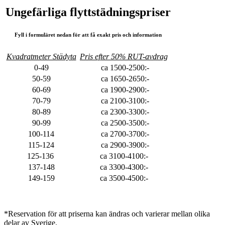
Ungefärliga flyttstädningspriser
Fyll i formuläret nedan för att få exakt pris och information
Kvadratmeter Städyta
Pris efter 50% RUT-avdrag
0-49
ca 1500-2500:-
50-59
ca 1650-2650:-
60-69
ca 1900-2900:-
70-79
ca 2100-3100:-
80-89
ca 2300-3300:-
90-99
ca 2500-3500:-
100-114
ca 2700-3700:-
115-124
ca 2900-3900:-
125-136
ca 3100-4100:-
137-148
ca 3300-4300:-
149-159
ca 3500-4500:-
*Reservation för att priserna kan ändras och varierar mellan olika
delar av Sverige.