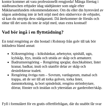
kontor kommer att vara professionellt rengjorda! Många företag i
städbranschen erbjuder idag städtjänster som utgår efter
Mäklarsamfundets rekommendationer. Om du eller din hyresvärd av
någon anledning inte är helt nöjd med den städservice de erbjuder,
så kan du utnyttja dess städgaranti. Då återkommer de förstås och
rättar till det som du inte är nöjd med, utan extra kostnad!
Vad bör ingå i en flyttstädning?
En total rengöring av din bostad i Rolstorp från golv till tak bör
inkludera bland annat:
Köksrengöring – köksbänkar, arbetsytor, spishäll, ugn,
kylskåp, frys, insida och utsida av skåp och armaturer.
Badrumsrengöring – Rengöring speglar, duschkabiner, lister
kranar, badkar, inuti och utanför delar av skåp och
desinfekterar toalett.
Rengöring övriga rum – Sovrum, vardagsrum, matsal och
trappa, att de ser till att torka golven, torka lister,
dammtorkning, ta bort spindelnät, rengöra strömbrytare,
dörrar, fönster och insidan och yttersidan av garderober/skåp.
Fyll i formuläret för en gratis offertförfrågan, där du snabbt får svar