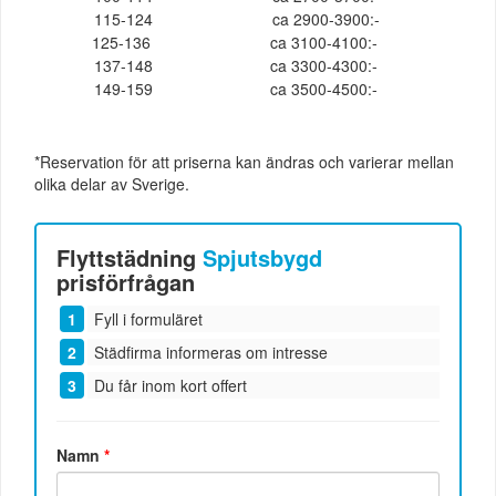
115-124
ca 2900-3900:-
125-136
ca 3100-4100:-
137-148
ca 3300-4300:-
149-159
ca 3500-4500:-
*Reservation för att priserna kan ändras och varierar mellan
olika delar av Sverige.
Flyttstädning
Spjutsbygd
prisförfrågan
Fyll i formuläret
Städfirma informeras om intresse
Du får inom kort offert
Namn
*