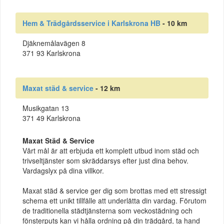
Hem & Trädgårdsservice i Karlskrona HB
- 10 km
Djäknemålavägen 8
371 93 Karlskrona
Maxat städ & service
- 12 km
Musikgatan 13
371 49 Karlskrona
Maxat Städ & Service
Vårt mål är att erbjuda ett komplett utbud inom städ och
trivseltjänster som skräddarsys efter just dina behov.
Vardagslyx på dina villkor.
Maxat städ & service ger dig som brottas med ett stressigt
schema ett unikt tillfälle att underlätta din vardag. Förutom
de traditionella städtjänsterna som veckostädning och
fönsterputs kan vi hålla ordning på din trädgård, ta hand