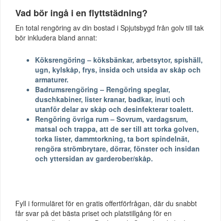
Vad bör ingå i en flyttstädning?
En total rengöring av din bostad i Spjutsbygd från golv till tak
bör inkludera bland annat:
Köksrengöring – köksbänkar, arbetsytor, spishäll,
ugn, kylskåp, frys, insida och utsida av skåp och
armaturer.
Badrumsrengöring – Rengöring speglar,
duschkabiner, lister kranar, badkar, inuti och
utanför delar av skåp och desinfekterar toalett.
Rengöring övriga rum – Sovrum, vardagsrum,
matsal och trappa, att de ser till att torka golven,
torka lister, dammtorkning, ta bort spindelnät,
rengöra strömbrytare, dörrar, fönster och insidan
och yttersidan av garderober/skåp.
Fyll i formuläret för en gratis offertförfrågan, där du snabbt
får svar på det bästa priset och platstillgång för en