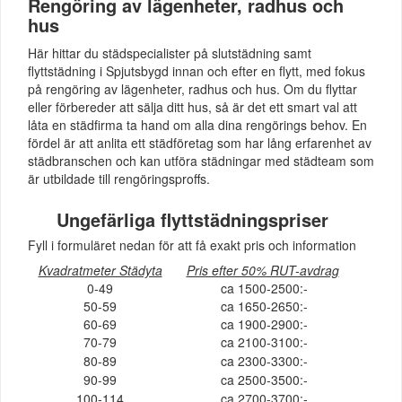
Rengöring av lägenheter, radhus och
hus
Här hittar du städspecialister på slutstädning samt
flyttstädning i Spjutsbygd innan och efter en flytt, med fokus
på rengöring av lägenheter, radhus och hus. Om du flyttar
eller förbereder att sälja ditt hus, så är det ett smart val att
låta en städfirma ta hand om alla dina rengörings behov. En
fördel är att anlita ett städföretag som har lång erfarenhet av
städbranschen och kan utföra städningar med städteam som
är utbildade till rengöringsproffs.
Ungefärliga flyttstädningspriser
Fyll i formuläret nedan för att få exakt pris och information
Kvadratmeter Städyta
Pris efter 50% RUT-avdrag
0-49
ca 1500-2500:-
50-59
ca 1650-2650:-
60-69
ca 1900-2900:-
70-79
ca 2100-3100:-
80-89
ca 2300-3300:-
90-99
ca 2500-3500:-
100-114
ca 2700-3700:-