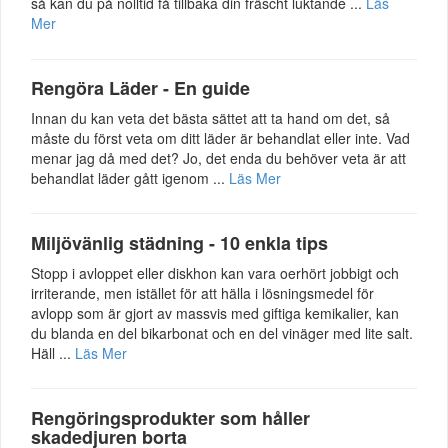
så kan du på nolltid få tillbaka din fräscht luktande ...
Läs
Mer
Rengöra Läder - En guide
Innan du kan veta det bästa sättet att ta hand om det, så
måste du först veta om ditt läder är behandlat eller inte. Vad
menar jag då med det? Jo, det enda du behöver veta är att
behandlat läder gått igenom ...
Läs Mer
Miljövänlig städning - 10 enkla tips
Stopp i avloppet eller diskhon kan vara oerhört jobbigt och
irriterande, men istället för att hälla i lösningsmedel för
avlopp som är gjort av massvis med giftiga kemikalier, kan
du blanda en del bikarbonat och en del vinäger med lite salt.
Häll ...
Läs Mer
Rengöringsprodukter som håller
skadedjuren borta