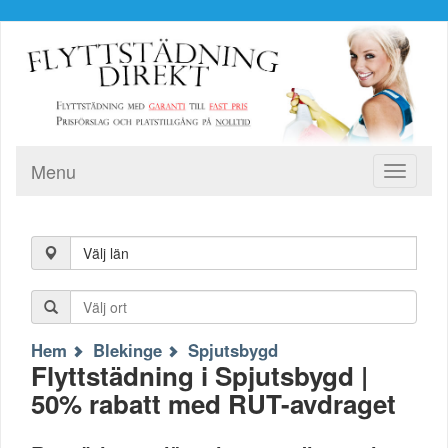
Menu
Toggle
navigati
Välj län
Hem
Blekinge
Spjutsbygd
Flyttstädning i Spjutsbygd |
50% rabatt med RUT-avdraget