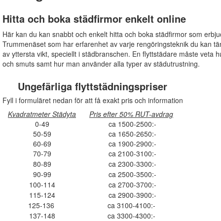
Hitta och boka städfirmor enkelt online
Här kan du kan snabbt och enkelt hitta och boka städfirmor som erbju
Trummenäset som har erfarenhet av varje rengöringsteknik du kan tänk
av yttersta vikt, speciellt i städbranschen. En flyttstädare måste veta h
och smuts samt hur man använder alla typer av städutrustning.
Ungefärliga flyttstädningspriser
Fyll i formuläret nedan för att få exakt pris och information
Kvadratmeter Städyta
Pris efter 50% RUT-avdrag
0-49
ca 1500-2500:-
50-59
ca 1650-2650:-
60-69
ca 1900-2900:-
70-79
ca 2100-3100:-
80-89
ca 2300-3300:-
90-99
ca 2500-3500:-
100-114
ca 2700-3700:-
115-124
ca 2900-3900:-
125-136
ca 3100-4100:-
137-148
ca 3300-4300:-