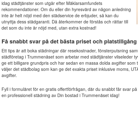
idag städtjänster som utgår efter Mäklarsamfundets
rekommendationer. Om du eller din hyresvärd av någon anledning
inte är helt nöjd med den städservice de erbjuder, så kan du
utnyttja dess städgaranti. Då återkommer de förstås och rättar till
det som du inte är nöjd med, utan extra kostnad!
Få snabbt svar på det bästa priset och platstillgång
Ett tips är att boka städningar där resekostnader, fönsterputsning sam
städföretag i Trummenäset som arbetar med städtjänster vilseleder ty
ge ett billigare grundpris och har sedan en massa dolda avgifter som
väljer det städbolag som kan ge det exakta priset inklusive moms, UT
avgifter.
Fyll i formuläret för en gratis offertförfrågan, där du snabbt får svar på
en professionell städning av Din bostad i Trummenäset idag!