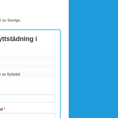
r av Sverige.
yttstädning i
 av flyttstäd
ail
*