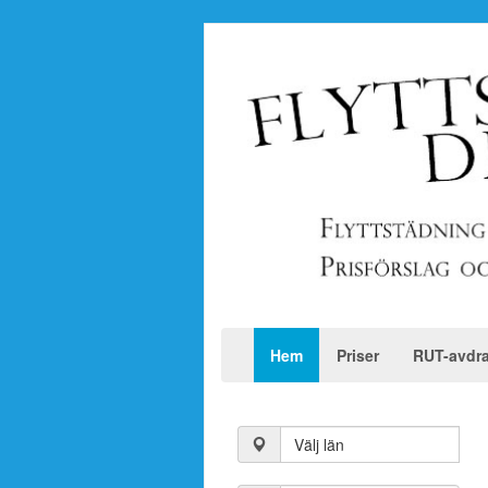
Hem
Priser
RUT-avdr
Välj län