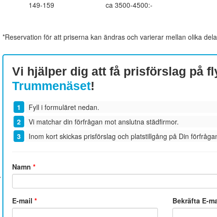
149-159
ca 3500-4500:-
*Reservation för att priserna kan ändras och varierar mellan olika dela
Vi hjälper dig att få prisförslag på fl
Trummenäset
!
Fyll i formuläret nedan.
Vi matchar din förfrågan mot anslutna städfirmor.
Inom kort skickas prisförslag och platstillgång på Din förfrågan
Namn
*
E-mail
*
Bekräfta E-m