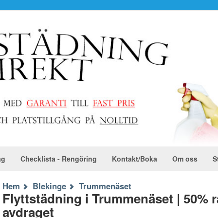
ag
Checklista - Rengöring
Kontakt/Boka
Om oss
S
Hem
Blekinge
Trummenäset
Flyttstädning i Trummenäset | 50% 
avdraget