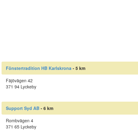
Fönstertradition HB Karlskrona
- 5 km
Fäjövägen 42
371 94 Lyckeby
Support Syd AB
- 6 km
Rombvägen 4
371 65 Lyckeby