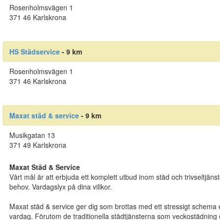
Rosenholmsvägen 1
371 46 Karlskrona
HS Städservice
- 9 km
Rosenholmsvägen 1
371 46 Karlskrona
Maxat städ & service
- 9 km
Musikgatan 13
371 49 Karlskrona
Maxat Städ & Service
Vårt mål är att erbjuda ett komplett utbud inom städ och trivseltjäns
behov. Vardagslyx på dina villkor.
Maxat städ & service ger dig som brottas med ett stressigt schema ett 
vardag. Förutom de traditionella städtjänsterna som veckostädning o