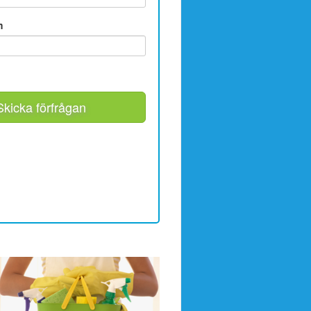
m
Skicka förfrågan