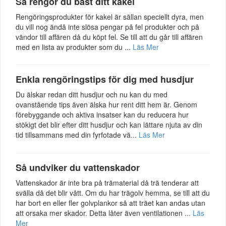
Så rengör du bäst ditt kakel
Rengöringsprodukter för kakel är sällan speciellt dyra, men
du vill nog ändå inte slösa pengar på fel produkter och på
vändor till affären då du köpt fel. Se till att du går till affären
med en lista av produkter som du ...
Läs Mer
Enkla rengöringstips för dig med husdjur
Du älskar redan ditt husdjur och nu kan du med
ovanstående tips även älska hur rent ditt hem är. Genom
förebyggande och aktiva insatser kan du reducera hur
stökigt det blir efter ditt husdjur och kan lättare njuta av din
tid tillsammans med din fyrfotade vä...
Läs Mer
Så undviker du vattenskador
Vattenskador är inte bra på trämaterial då trä tenderar att
svälla då det blir vått. Om du har trägolv hemma, se till att du
har bort en eller fler golvplankor så att träet kan andas utan
att orsaka mer skador. Detta låter även ventilationen ...
Läs
Mer