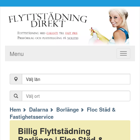
Menu
Toggle
navigati
Välj län
Hem
Dalarna
Borlänge
Floc Städ &
Fastighetsservice
Billig Flyttstädning
Borlänge | Floc Städ &