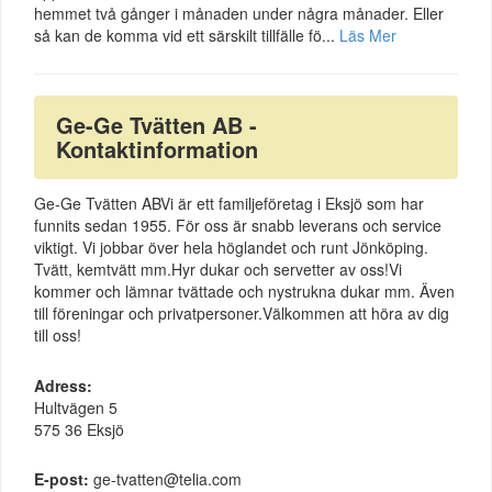
hemmet två gånger i månaden under några månader. Eller
så kan de komma vid ett särskilt tillfälle fö...
Läs Mer
Ge-Ge Tvätten AB -
Kontaktinformation
Ge-Ge Tvätten ABVi är ett familjeföretag i Eksjö som har
funnits sedan 1955. För oss är snabb leverans och service
viktigt. Vi jobbar över hela höglandet och runt Jönköping.
Tvätt, kemtvätt mm.Hyr dukar och servetter av oss!Vi
kommer och lämnar tvättade och nystrukna dukar mm. Även
till föreningar och privatpersoner.Välkommen att höra av dig
till oss!
Adress:
Hultvägen 5
575 36 Eksjö
E-post:
ge-tvatten@telia.com