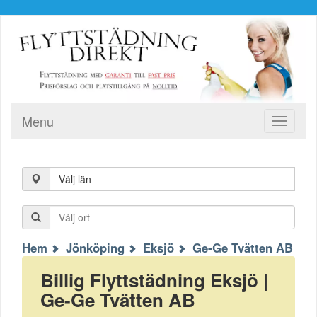
Menu
Toggle
navigati
Välj län
Hem
Jönköping
Eksjö
Ge-Ge Tvätten AB
Billig Flyttstädning Eksjö |
Ge-Ge Tvätten AB