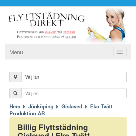
Menu
Toggle
navigati
Välj län
Hem
Jönköping
Gislaved
Eko Tvätt
Produktion AB
Billig Flyttstädning
Gislaved | Eko Tvätt