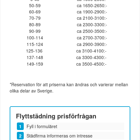
50-59
ca 1650-2650:-
60-69
ca 1900-2900:-
70-79
ca 2100-3100:-
80-89
ca 2300-3300:-
90-99
ca 2500-3500:-
100-114
ca 2700-3700:-
115-124
ca 2900-3900:-
125-136
ca 3100-4100:-
137-148
ca 3300-4300:-
149-159
ca 3500-4500:-
*Reservation för att priserna kan ändras och varierar mellan
olika delar av Sverige.
Flyttstädning
prisförfrågan
Fyll i formuläret
Städfirma informeras om intresse