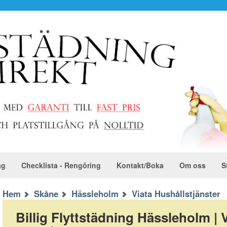
ag
Checklista - Rengöring
Kontakt/Boka
Om oss
S
Hem
Skåne
Hässleholm
Viata Hushållstjänster
Billig Flyttstädning Hässleholm | 