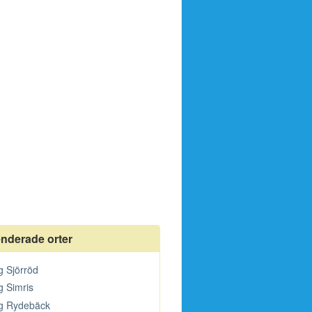
derade orter
g Sjörröd
g Simris
ng Rydebäck