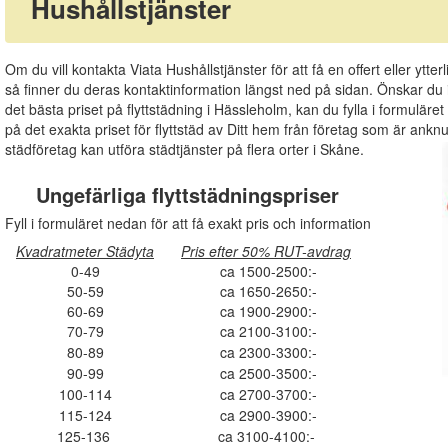
Hushållstjänster
Om du vill kontakta Viata Hushållstjänster för att få en offert eller ytte
så finner du deras kontaktinformation längst ned på sidan. Önskar du i
det bästa priset på flyttstädning i Hässleholm, kan du fylla i formulä
på det exakta priset för flyttstäd av Ditt hem från företag som är anknutn
städföretag kan utföra städtjänster på flera orter i Skåne.
Ungefärliga flyttstädningspriser
Fyll i formuläret nedan för att få exakt pris och information
Kvadratmeter Städyta
Pris efter 50% RUT-avdrag
0-49
ca 1500-2500:-
50-59
ca 1650-2650:-
60-69
ca 1900-2900:-
70-79
ca 2100-3100:-
80-89
ca 2300-3300:-
90-99
ca 2500-3500:-
100-114
ca 2700-3700:-
115-124
ca 2900-3900:-
125-136
ca 3100-4100:-