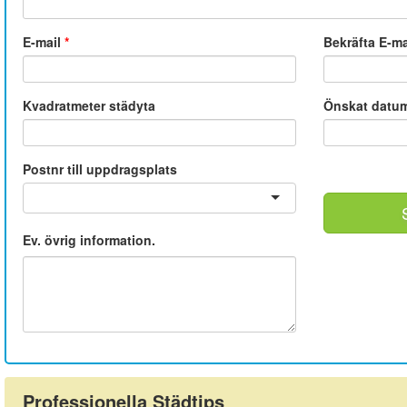
E-mail
*
Bekräfta E-m
Kvadratmeter städyta
Önskat datu
Postnr till uppdragsplats
Ev. övrig information.
Professionella Städtips