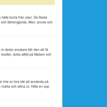
s hålls borta från ytan. De flesta
av och lättrengjorda. Men, smuts och
 in desto envisare blir den att få
textiler, dutta alltid på fläcken och
r inte en bra idé att använda på
matta och slitna ut. Hitta en sop