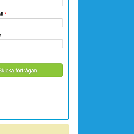
ail
*
m
Skicka förfrågan