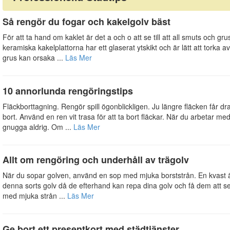
Så rengör du fogar och kakelgolv bäst
För att ta hand om kaklet är det a och o att se till att all smuts och gru
keramiska kakelplattorna har ett glaserat ytskikt och är lätt att torka 
grus kan orsaka ...
Läs Mer
10 annorlunda rengöringstips
Fläckborttagning. Rengör spill ögonblickligen. Ju längre fläcken får dra
bort. Använd en ren vit trasa för att ta bort fläckar. När du arbetar med 
gnugga aldrig. Om ...
Läs Mer
Allt om rengöring och underhåll av trägolv
När du sopar golven, använd en sop med mjuka borststrån. En kvast ä
denna sorts golv då de efterhand kan repa dina golv och få dem att se 
med mjuka strån ...
Läs Mer
Ge bort ett presentkort med städtjänster