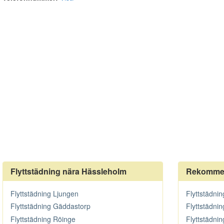
Flyttstädning nära Hässleholm
Rekommen
Flyttstädning Ljungen
Flyttstädnin
Flyttstädning Gäddastorp
Flyttstädnin
Flyttstädning Röinge
Flyttstädni