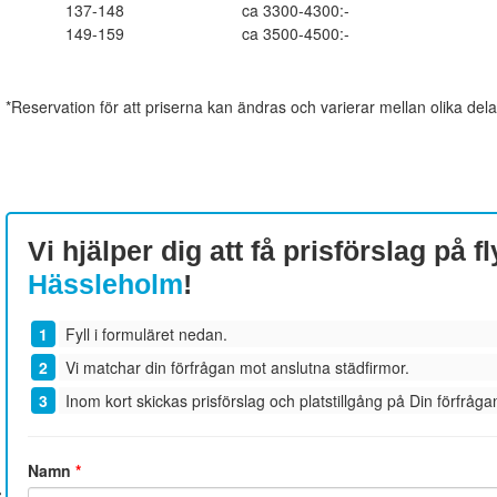
137-148
ca 3300-4300:-
149-159
ca 3500-4500:-
*Reservation för att priserna kan ändras och varierar mellan olika dela
Vi hjälper dig att få prisförslag på fl
Hässleholm
!
Fyll i formuläret nedan.
Vi matchar din förfrågan mot anslutna städfirmor.
Inom kort skickas prisförslag och platstillgång på Din förfrågan
Namn
*