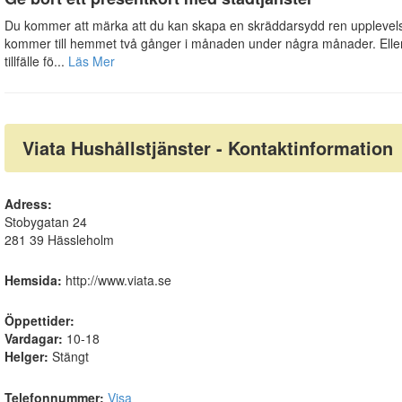
Du kommer att märka att du kan skapa en skräddarsydd ren upplevelse
kommer till hemmet två gånger i månaden under några månader. Eller 
tillfälle fö...
Läs Mer
Viata Hushållstjänster - Kontaktinformation
Adress:
Stobygatan 24
281 39 Hässleholm
Hemsida:
http://www.viata.se
Öppettider:
Vardagar:
10-18
Helger:
Stängt
Telefonnummer:
Visa