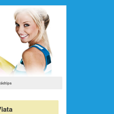
tädtips
Viata