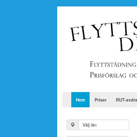
Hem
Priser
RUT-avdr
Välj län