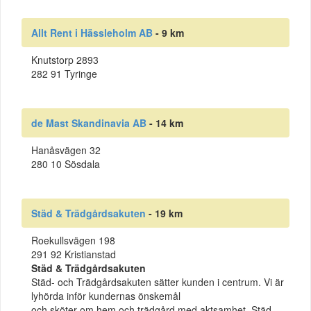
Allt Rent i Hässleholm AB
- 9 km
Knutstorp 2893
282 91 Tyringe
de Mast Skandinavia AB
- 14 km
Hanåsvägen 32
280 10 Sösdala
Städ & Trädgårdsakuten
- 19 km
Roekullsvägen 198
291 92 Kristianstad
Städ & Trädgårdsakuten
Städ- och Trädgårdsakuten sätter kunden i centrum. Vi är
lyhörda inför kundernas önskemål
och sköter om hem och trädgård med aktsamhet. Städ-