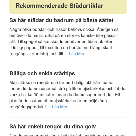
Rekommenderade Städartiklar
Så här städar du badrum på bästa sättet
Några olika borstar och trasor behövs också. Återigen så
behöver du några olika då en storlek kanske inte passar till
allt. Till spegel så kanske du behöver en fiberduk eller
tidningspapper, till toaletten en borste med långt skaft
(engångs- eller inte), och till ...
Läs Mer
Billiga och enkla städtips
Majsstärkelse rengör och tar bort dålig lukt från mattor.
Innan du dammsuger så strö på lite majsstärkelse och låt det
verka i cirka 30 minuter innan du dammsuger bort det. Ett
plus är dessutom att majsstärkelse är en miljövänlig
rengöringsprodukt! ...
Läs Mer
Så här enkelt rengör du dina golv
När du moppar med såpa, byt ut såpblandningen med en ny