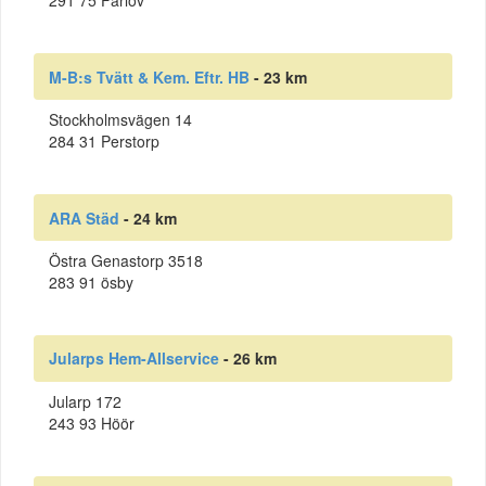
291 75 Färlöv
M-B:s Tvätt & Kem. Eftr. HB
- 23 km
Stockholmsvägen 14
284 31 Perstorp
ARA Städ
- 24 km
Östra Genastorp 3518
283 91 ösby
Jularps Hem-Allservice
- 26 km
Jularp 172
243 93 Höör