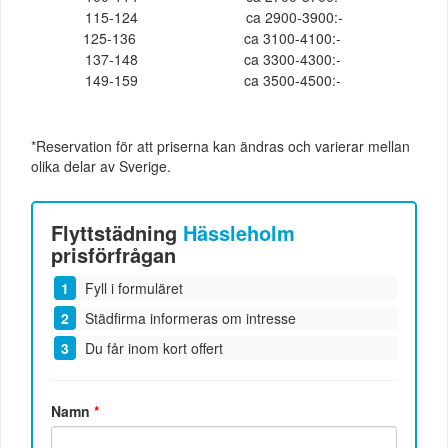
115-124
ca 2900-3900:-
125-136
ca 3100-4100:-
137-148
ca 3300-4300:-
149-159
ca 3500-4500:-
*Reservation för att priserna kan ändras och varierar mellan
olika delar av Sverige.
Flyttstädning
Hässleholm
prisförfrågan
Fyll i formuläret
Städfirma informeras om intresse
Du får inom kort offert
Namn
*