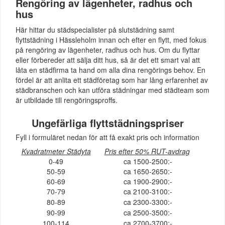
Rengöring av lägenheter, radhus och
hus
Här hittar du städspecialister på slutstädning samt
flyttstädning i Hässleholm innan och efter en flytt, med fokus
på rengöring av lägenheter, radhus och hus. Om du flyttar
eller förbereder att sälja ditt hus, så är det ett smart val att
låta en städfirma ta hand om alla dina rengörings behov. En
fördel är att anlita ett städföretag som har lång erfarenhet av
städbranschen och kan utföra städningar med städteam som
är utbildade till rengöringsproffs.
Ungefärliga flyttstädningspriser
Fyll i formuläret nedan för att få exakt pris och information
Kvadratmeter Städyta
Pris efter 50% RUT-avdrag
0-49
ca 1500-2500:-
50-59
ca 1650-2650:-
60-69
ca 1900-2900:-
70-79
ca 2100-3100:-
80-89
ca 2300-3300:-
90-99
ca 2500-3500:-
100-114
ca 2700-3700:-