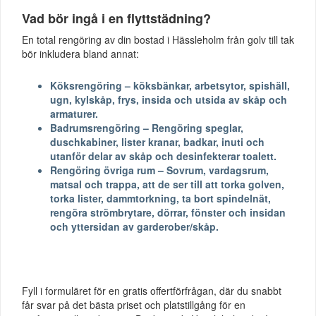
Vad bör ingå i en flyttstädning?
En total rengöring av din bostad i Hässleholm från golv till tak
bör inkludera bland annat:
Köksrengöring – köksbänkar, arbetsytor, spishäll,
ugn, kylskåp, frys, insida och utsida av skåp och
armaturer.
Badrumsrengöring – Rengöring speglar,
duschkabiner, lister kranar, badkar, inuti och
utanför delar av skåp och desinfekterar toalett.
Rengöring övriga rum – Sovrum, vardagsrum,
matsal och trappa, att de ser till att torka golven,
torka lister, dammtorkning, ta bort spindelnät,
rengöra strömbrytare, dörrar, fönster och insidan
och yttersidan av garderober/skåp.
Fyll i formuläret för en gratis offertförfrågan, där du snabbt
får svar på det bästa priset och platstillgång för en