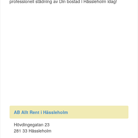
professionell städning av Din bostad i Hässleholm idag!
AB Allt Rent i Hässleholm
Hövdingegatan 23
281 33 Hässleholm