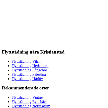
Flyttstädning nära Kristianstad
Flyttstädning Vilan
Flyttstädning Hedentorp
Flyttstädning Långebro
Flyttstädning Palestina
Flyttstädning Härlöv
Rekommenderade orter
Flyttstädning Vintrie
Flyttstädning Rydebäck
Flyttstädning Norra åsum