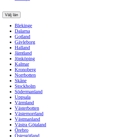
Välj län
Blekinge
Dalarna
Gotland
Gävleborg
Halland
Jämtland
Jönköping
Kalmar
Kronoberg
Norrbotten
Skåne
Stockholm
Södermanland
Uppsala
Värmland
Västerbotten
Västernorrland
Västmanland
Västra Götaland
Örebro
Östergötland