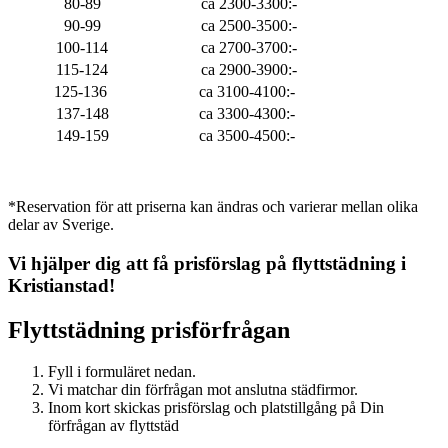
80-89
ca 2300-3300:-
90-99
ca 2500-3500:-
100-114
ca 2700-3700:-
115-124
ca 2900-3900:-
125-136
ca 3100-4100:-
137-148
ca 3300-4300:-
149-159
ca 3500-4500:-
*Reservation för att priserna kan ändras och varierar mellan olika
delar av Sverige.
Vi hjälper dig att få prisförslag på flyttstädning i
Kristianstad
!
Flyttstädning
prisförfrågan
Fyll i formuläret nedan.
Vi matchar din förfrågan mot anslutna städfirmor.
Inom kort skickas prisförslag och platstillgång på Din
förfrågan av flyttstäd