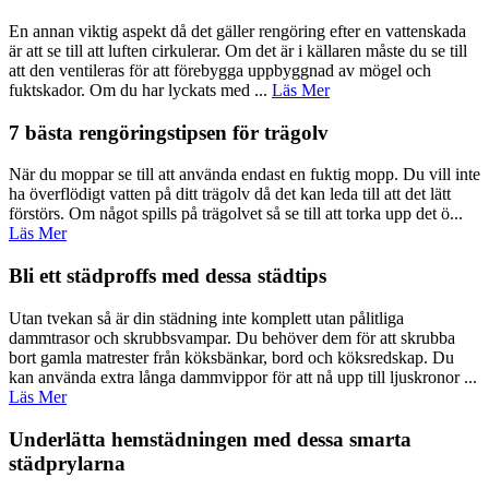
En annan viktig aspekt då det gäller rengöring efter en vattenskada
är att se till att luften cirkulerar. Om det är i källaren måste du se till
att den ventileras för att förebygga uppbyggnad av mögel och
fuktskador. Om du har lyckats med ...
Läs Mer
7 bästa rengöringstipsen för trägolv
När du moppar se till att använda endast en fuktig mopp. Du vill inte
ha överflödigt vatten på ditt trägolv då det kan leda till att det lätt
förstörs. Om något spills på trägolvet så se till att torka upp det ö...
Läs Mer
Bli ett städproffs med dessa städtips
Utan tvekan så är din städning inte komplett utan pålitliga
dammtrasor och skrubbsvampar. Du behöver dem för att skrubba
bort gamla matrester från köksbänkar, bord och köksredskap. Du
kan använda extra långa dammvippor för att nå upp till ljuskronor ...
Läs Mer
Underlätta hemstädningen med dessa smarta
städprylarna