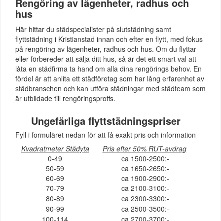
Rengöring av lägenheter, radhus och
hus
Här hittar du städspecialister på slutstädning samt
flyttstädning i Kristianstad innan och efter en flytt, med fokus
på rengöring av lägenheter, radhus och hus. Om du flyttar
eller förbereder att sälja ditt hus, så är det ett smart val att
låta en städfirma ta hand om alla dina rengörings behov. En
fördel är att anlita ett städföretag som har lång erfarenhet av
städbranschen och kan utföra städningar med städteam som
är utbildade till rengöringsproffs.
Ungefärliga flyttstädningspriser
Fyll i formuläret nedan för att få exakt pris och information
Kvadratmeter Städyta
Pris efter 50% RUT-avdrag
0-49
ca 1500-2500:-
50-59
ca 1650-2650:-
60-69
ca 1900-2900:-
70-79
ca 2100-3100:-
80-89
ca 2300-3300:-
90-99
ca 2500-3500:-
100-114
ca 2700-3700:-