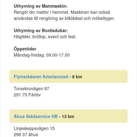
Uthyrning av Mattmaskin:
Rengör din mattor i hemmet. Maskinen kan också
användas till rengöring av bilklädsel och möbeltyger.
Uthyrning av Bordsdukar:
Högtider, bröllop, event och fest.
Öppettider
Måndag-fredag: 09.00-17.00
Flyttstädaren Kristianstad
- 6 km
Torsebrovägen 97
291 75 Färlöv
Åhus Städservice HB
- 13 km
Linjeskeppsvägen 15
296 37 åhus