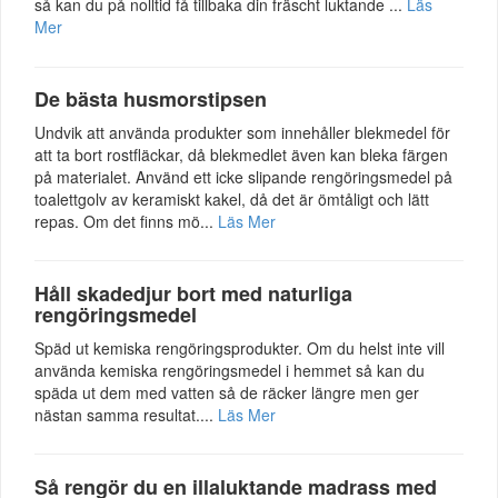
så kan du på nolltid få tillbaka din fräscht luktande ...
Läs
Mer
De bästa husmorstipsen
Undvik att använda produkter som innehåller blekmedel för
att ta bort rostfläckar, då blekmedlet även kan bleka färgen
på materialet. Använd ett icke slipande rengöringsmedel på
toalettgolv av keramiskt kakel, då det är ömtåligt och lätt
repas. Om det finns mö...
Läs Mer
Håll skadedjur bort med naturliga
rengöringsmedel
Späd ut kemiska rengöringsprodukter. Om du helst inte vill
använda kemiska rengöringsmedel i hemmet så kan du
späda ut dem med vatten så de räcker längre men ger
nästan samma resultat....
Läs Mer
Så rengör du en illaluktande madrass med