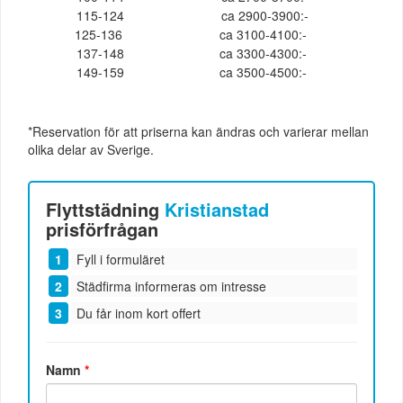
115-124
ca 2900-3900:-
125-136
ca 3100-4100:-
137-148
ca 3300-4300:-
149-159
ca 3500-4500:-
*Reservation för att priserna kan ändras och varierar mellan
olika delar av Sverige.
Flyttstädning
Kristianstad
prisförfrågan
Fyll i formuläret
Städfirma informeras om intresse
Du får inom kort offert
Namn
*