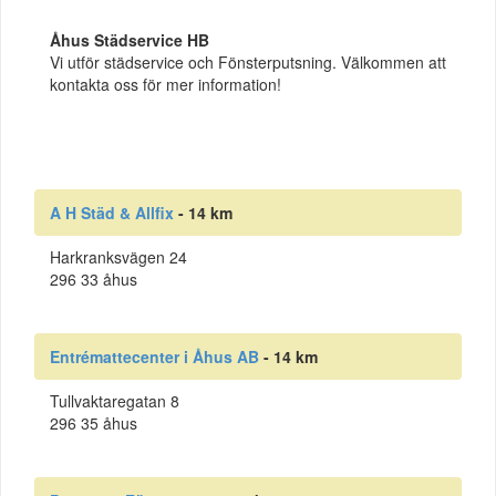
Åhus Städservice HB
Vi utför städservice och Fönsterputsning. Välkommen att
kontakta oss för mer information!
A H Städ & Allfix
- 14 km
Harkranksvägen 24
296 33 åhus
Entrémattecenter i Åhus AB
- 14 km
Tullvaktaregatan 8
296 35 åhus