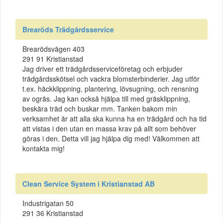
Brearöds Trädgårdsservice
Brearödsvägen 403
291 91 Kristianstad
Jag driver ett trädgårdsserviceföretag och erbjuder
trädgårdsskötsel och vackra blomsterbinderier. Jag utför
t.ex. häckklippning, plantering, lövsugning, och rensning
av ogräs. Jag kan också hjälpa till med gräsklippning,
beskära träd och buskar mm. Tanken bakom min
verksamhet är att alla ska kunna ha en trädgård och ha tid
att vistas i den utan en massa krav på allt som behöver
göras i den. Detta vill jag hjälpa dig med! Välkommen att
kontakta mig!
Clean Service System i Kristianstad AB
Industrigatan 50
291 36 Kristianstad