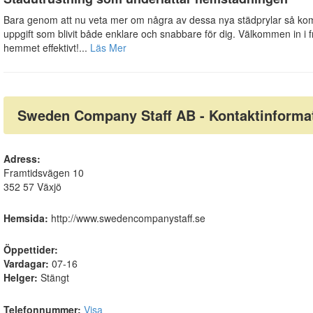
Bara genom att nu veta mer om några av dessa nya städprylar så k
uppgift som blivit både enklare och snabbare för dig. Välkommen in i
hemmet effektivt!...
Läs Mer
Sweden Company Staff AB - Kontaktinforma
Adress:
Framtidsvägen 10
352 57 Växjö
Hemsida:
http://www.swedencompanystaff.se
Öppettider:
Vardagar:
07-16
Helger:
Stängt
Telefonnummer:
Visa