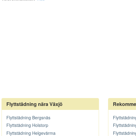
Flyttstädning nära Växjö
Rekommen
Flyttstädning Bergsnäs
Flyttstädni
Flyttstädning Holstorp
Flyttstädni
Flyttstädning Helgevärma
Flyttstädnin