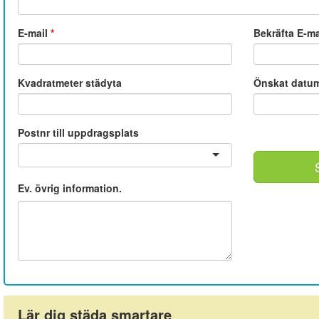
E-mail
*
Bekräfta E-m
Kvadratmeter städyta
Önskat datu
Postnr till uppdragsplats
Ev. övrig information.
Lär dig städa smartare