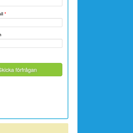
ail
*
m
Skicka förfrågan