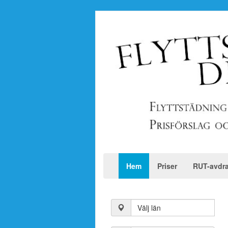
Hem
Priser
RUT-avdr
Välj län