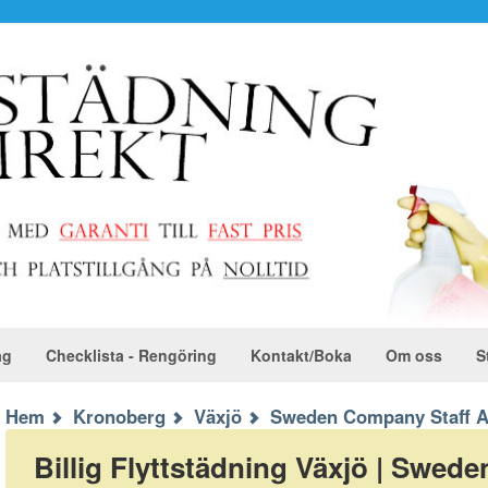
ag
Checklista - Rengöring
Kontakt/Boka
Om oss
S
Hem
Kronoberg
Växjö
Sweden Company Staff 
Billig Flyttstädning Växjö | Swed