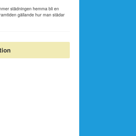
ommer städningen hemma bli en
 framtiden gällande hur man städar
tion