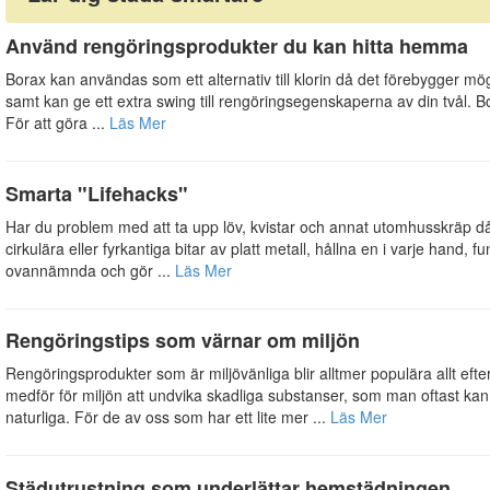
Använd rengöringsprodukter du kan hitta hemma
Borax kan användas som ett alternativ till klorin då det förebygger möge
samt kan ge ett extra swing till rengöringsegenskaperna av din tvål. Bora
För att göra ...
Läs Mer
Smarta "Lifehacks"
Har du problem med att ta upp löv, kvistar och annat utomhusskräp då
cirkulära eller fyrkantiga bitar av platt metall, hållna en i varje hand, f
ovannämnda och gör ...
Läs Mer
Rengöringstips som värnar om miljön
Rengöringsprodukter som är miljövänliga blir alltmer populära allt efter
medför för miljön att undvika skadliga substanser, som man oftast kan 
naturliga. För de av oss som har ett lite mer ...
Läs Mer
Städutrustning som underlättar hemstädningen