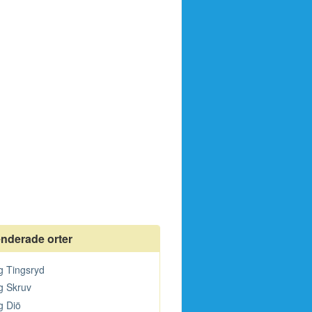
derade orter
ng Tingsryd
ng Skruv
g Diö