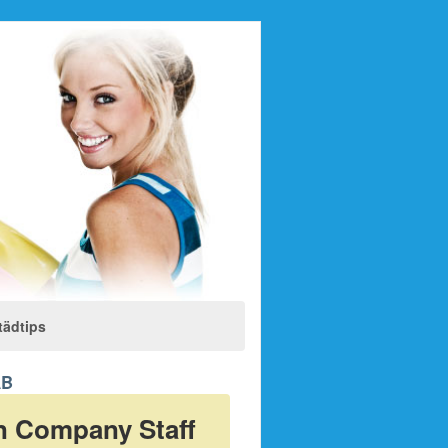
tädtips
AB
en Company Staff