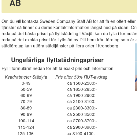
AB
Om du vill kontakta Sweden Company Staff AB för att få en offert eller
tjänster så finner du deras kontaktinformation längst ned på sidan. Öns
reda på det bästa priset på flyttstädning i Växjö, kan du fylla i form
reda på det exakta priset för flyttstäd av Ditt hem från företag som är an
städföretag kan utföra städtjänster på flera orter i Kronoberg.
Ungefärliga flyttstädningspriser
Fyll i formuläret nedan för att få exakt pris och information
Kvadratmeter Städyta
Pris efter 50% RUT-avdrag
0-49
ca 1500-2500:-
50-59
ca 1650-2650:-
60-69
ca 1900-2900:-
70-79
ca 2100-3100:-
80-89
ca 2300-3300:-
90-99
ca 2500-3500:-
100-114
ca 2700-3700:-
115-124
ca 2900-3900:-
125-136
ca 3100-4100:-