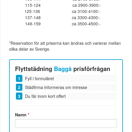
115-124
ca 2900-3900:-
125-136
ca 3100-4100:-
137-148
ca 3300-4300:-
149-159
ca 3500-4500:-
*Reservation för att priserna kan ändras och varierar mellan
olika delar av Sverige.
Flyttstädning
Baggå
prisförfrågan
Fyll i formuläret
Städfirma informeras om intresse
Du får inom kort offert
Namn
*