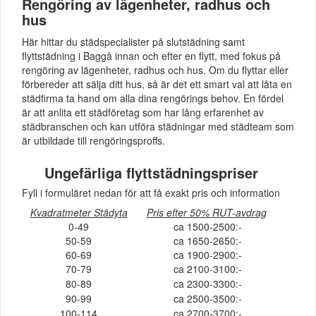
Rengöring av lägenheter, radhus och
hus
Här hittar du städspecialister på slutstädning samt
flyttstädning i Baggå innan och efter en flytt, med fokus på
rengöring av lägenheter, radhus och hus. Om du flyttar eller
förbereder att sälja ditt hus, så är det ett smart val att låta en
städfirma ta hand om alla dina rengörings behov. En fördel
är att anlita ett städföretag som har lång erfarenhet av
städbranschen och kan utföra städningar med städteam som
är utbildade till rengöringsproffs.
Ungefärliga flyttstädningspriser
Fyll i formuläret nedan för att få exakt pris och information
Kvadratmeter Städyta
Pris efter 50% RUT-avdrag
0-49
ca 1500-2500:-
50-59
ca 1650-2650:-
60-69
ca 1900-2900:-
70-79
ca 2100-3100:-
80-89
ca 2300-3300:-
90-99
ca 2500-3500:-
100-114
ca 2700-3700:-