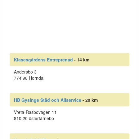
Klasesgårdens Entreprenad
- 14 km
Andersbo 3
774 98 Horndal
HB Gysinge Städ och Allservice
- 20 km
Vreta-Rasbovägen 11
810 20 österfärnebo