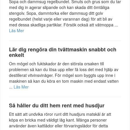
Sopa och dammsug regelbundet. Smuts och grus som du tar
med dig in agerar slipande och kan skada ditt ömtåliga
stengolv. Sopa, dammtorka eller dammsug ditt golv
regelbundet (helst varje eller varannan dag) för att bli av
med dessa skadliga partiklar. Försök också att våtmoppa ...
Läs Mer
Lär dig rengöra din tvättmaskin snabbt och
enkelt
Om mögel och fuktskador är den största orsaken till
problemen så kan du lösa upp eller få loss det med hjälp av
destillerat vitvinsvinäger. För mögel som byggts upp inne i
maskinen så kan du köra en tom maskin med endast vatten
...
Läs Mer
Så håller du ditt hem rent med husdjur
Ett sätt att undvika röror runt ditt husdjurs matskål är att
köpa en bricka med väldigt låg kant. Många personer
använder även kattlådor eller förvaringslådor för detta