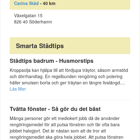
Carina Städ
- 40 km
Växelgatan 15
826 40 Söderhamn
Smarta Städtips
Städtips badrum - Husmorstips
Kroppsolja kan hjälpa till att fördjupa träytor, såsom armstöd
och dörrhandtag. En regelbunden rengöring och polering
håller smutsen borta och ger träytan en längre livslängd....
Läs Mer
Tvätta fönster - Så gör du det bäst
Många personer gör ett mediokert jobb då de använder
rengöringsmedel för att putsa fönstren och får ofta bara
jobbet halvgjort. Det är nästan som att de tror att
rengöringsmedlet ska göra hela jobbet. Att putsa fönstren