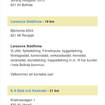
Söräng Ristgatan 5315
821 93 Bollnäs
Larssons Städfirma
- 19 km
Björtomta 8353
821 98 Rengsjö
Larssons Städfirma
Vi utför, flyttstädning, Fönsterputs, byggstädning,
företagsstäd, kontorsstäd, verkstadsstäd, hemstäd,
veckostäd, storstädning, trappstädning m.m. Vi har kunder
i hela Bollnäs kommun.
Välkommen att kontakta oss!
K A Städ och Kemtvätt
- 31 km
Kristinesvägen 1
820 40 Järvsö