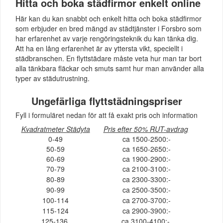
Hitta och boka städfirmor enkelt online
Här kan du kan snabbt och enkelt hitta och boka städfirmor
som erbjuder en bred mängd av städtjänster i Forsbro som
har erfarenhet av varje rengöringsteknik du kan tänka dig.
Att ha en lång erfarenhet är av yttersta vikt, speciellt i
städbranschen. En flyttstädare måste veta hur man tar bort
alla tänkbara fläckar och smuts samt hur man använder alla
typer av städutrustning.
Ungefärliga flyttstädningspriser
Fyll i formuläret nedan för att få exakt pris och information
Kvadratmeter Städyta
Pris efter 50% RUT-avdrag
0-49
ca 1500-2500:-
50-59
ca 1650-2650:-
60-69
ca 1900-2900:-
70-79
ca 2100-3100:-
80-89
ca 2300-3300:-
90-99
ca 2500-3500:-
100-114
ca 2700-3700:-
115-124
ca 2900-3900:-
125-136
ca 3100-4100:-