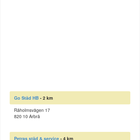
Go Städ HB
- 2 km
Råholmsvägen 17
820 10 Arbrå
Petras städ & service
- 4 km