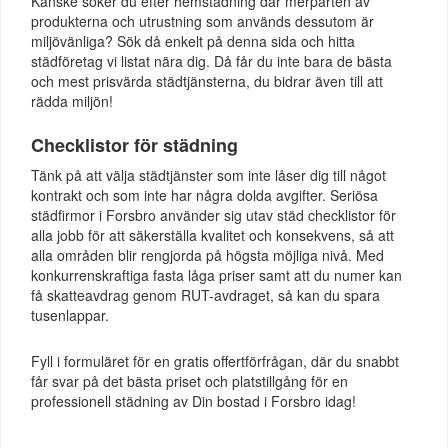
Kanske söker du efter hemstädning där merparten av
produkterna och utrustning som används dessutom är
miljövänliga? Sök då enkelt på denna sida och hitta
städföretag vi listat nära dig. Då får du inte bara de bästa
och mest prisvärda städtjänsterna, du bidrar även till att
rädda miljön!
Checklistor för städning
Tänk på att välja städtjänster som inte låser dig till något
kontrakt och som inte har några dolda avgifter. Seriösa
städfirmor i Forsbro använder sig utav städ checklistor för
alla jobb för att säkerställa kvalitet och konsekvens, så att
alla områden blir rengjorda på högsta möjliga nivå. Med
konkurrenskraftiga fasta låga priser samt att du numer kan
få skatteavdrag genom RUT-avdraget, så kan du spara
tusenlappar.
Fyll i formuläret för en gratis offertförfrågan, där du snabbt
får svar på det bästa priset och platstillgång för en
professionell städning av Din bostad i Forsbro idag!