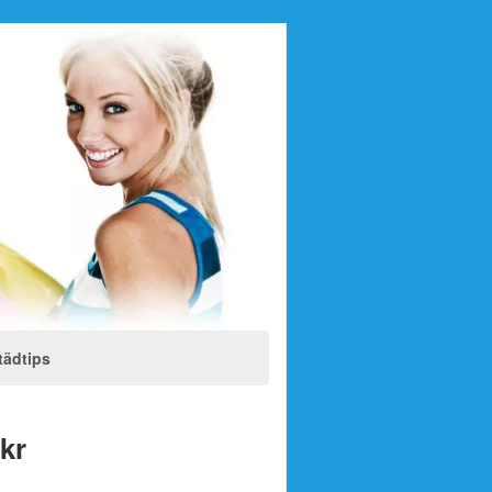
tädtips
 kr