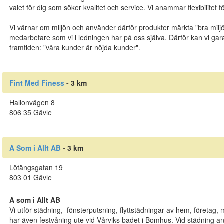
valet för dig som söker kvalitet och service. Vi anammar flexibilitet 
Vi värnar om miljön och använder därför produkter märkta "bra miljöv
medarbetare som vi i ledningen har på oss själva. Därför kan vi gar
framtiden: "våra kunder är nöjda kunder".
Fint Med Finess
- 3 km
Hallonvägen 8
806 35 Gävle
A Som i Allt AB
- 3 km
Lötängsgatan 19
803 01 Gävle
A som i Allt AB
Vi utför städning, fönsterputsning, flyttstädningar av hem, företag,
har även festvåning ute vid Vårviks badet i Bomhus. Vid städning 