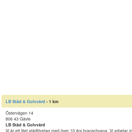
LB Städ & Golvvård
- 1 km
Östervägen 14
806 43 Gävle
LB Städ & Golvvård
Vi är ett litet städföretag med över 10 års branschvana. Vi arbetar m