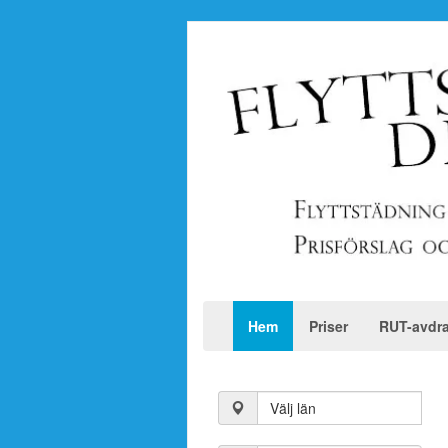
Hem
Priser
RUT-avdr
Välj län