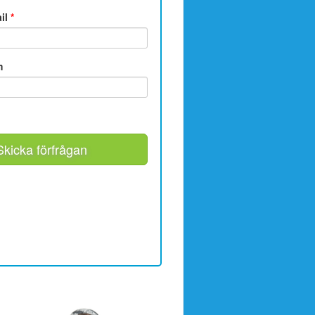
ail
*
m
Skicka förfrågan