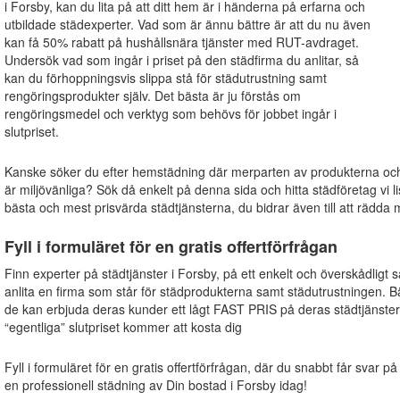
i Forsby, kan du lita på att ditt hem är i händerna på erfarna och
utbildade städexperter. Vad som är ännu bättre är att du nu även
kan få 50% rabatt på hushållsnära tjänster med RUT-avdraget.
Undersök vad som ingår i priset på den städfirma du anlitar, så
kan du förhoppningsvis slippa stå för städutrustning samt
rengöringsprodukter själv. Det bästa är ju förstås om
rengöringsmedel och verktyg som behövs för jobbet ingår i
slutpriset.
Kanske söker du efter hemstädning där merparten av produkterna o
är miljövänliga? Sök då enkelt på denna sida och hitta städföretag vi li
bästa och mest prisvärda städtjänsterna, du bidrar även till att rädda m
Fyll i formuläret för en gratis offertförfrågan
Finn experter på städtjänster i Forsby, på ett enkelt och överskådligt 
anlita en firma som står för städprodukterna samt städutrustningen. B
de kan erbjuda deras kunder ett lågt FAST PRIS på deras städtjänster
“egentliga” slutpriset kommer att kosta dig
Fyll i formuläret för en gratis offertförfrågan, där du snabbt får svar på
en professionell städning av Din bostad i Forsby idag!