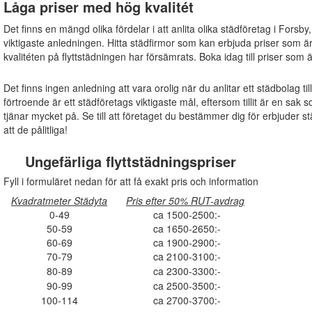
Låga priser med hög kvalitét
Det finns en mängd olika fördelar i att anlita olika städföretag i Forsby
viktigaste anledningen. Hitta städfirmor som kan erbjuda priser som ä
kvalitéten på flyttstädningen har försämrats. Boka idag till priser som 
Det finns ingen anledning att vara orolig när du anlitar ett städbolag ti
förtroende är ett städföretags viktigaste mål, eftersom tillit är en s
tjänar mycket på. Se till att företaget du bestämmer dig för erbjuder s
att de pålitliga!
Ungefärliga flyttstädningspriser
Fyll i formuläret nedan för att få exakt pris och information
Kvadratmeter Städyta
Pris efter 50% RUT-avdrag
0-49
ca 1500-2500:-
50-59
ca 1650-2650:-
60-69
ca 1900-2900:-
70-79
ca 2100-3100:-
80-89
ca 2300-3300:-
90-99
ca 2500-3500:-
100-114
ca 2700-3700:-