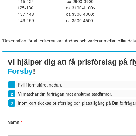
115-124
ca 2900-3900:-
125-136
ca 3100-4100:-
137-148
ca 3300-4300:-
149-159
ca 3500-4500:-
*Reservation för att priserna kan ändras och varierar mellan olika dela
Vi hjälper dig att få prisförslag på fl
Forsby
!
Fyll i formuläret nedan.
Vi matchar din förfrågan mot anslutna städfirmor.
Inom kort skickas prisförslag och platstillgång på Din förfrågan
Namn
*