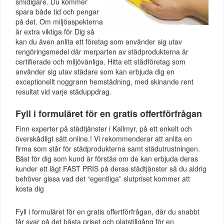
smidigare. Du kommer
spara både tid och pengar
på det. Om miljöaspekterna
är extra viktiga för Dig så
kan du även anlita ett företag som använder sig utav
rengöringsmedel där merparten av städprodukterna är
certifierade och miljövänliga. Hitta ett städföretag som
använder sig utav städare som kan erbjuda dig en
exceptionellt noggrann hemstädning, med skinande rent
resultat vid varje städuppdrag.
Fyll i formuläret för en gratis offertförfrågan
Finn experter på städtjänster i Kallmyr, på ett enkelt och
överskådligt sätt online.! Vi rekommenderar att anlita en
firma som står för städprodukterna samt städutrustningen.
Bäst för dig som kund är förstås om de kan erbjuda deras
kunder ett lågt FAST PRIS på deras städtjänster så du aldrig
behöver gissa vad det “egentliga” slutpriset kommer att
kosta dig
Fyll i formuläret för en gratis offertförfrågan, där du snabbt
får svar på det bästa priset och platstillgång för en