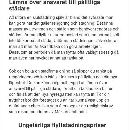
Lämna över ansvaret till pålitliga
städare
Att utföra en slutstädning själv är bland det svåraste man
kan göra när det gäller rengöring och städning. Det finns
massor av utrymmen och ställen som behöver rengöras och
städas när man flyttar ut ur en bostad som man normalt sett
inte tänker på att städa. Utför man städningen själv riskerar
man att man får åka tillbaka och göra arbetet igen.
Dessutom är perioden då man flyttar ofta väldigt stressig då
man även har mycket annat att tänka på.
Sök och boka en städfirma online så slipper du tänka på
rengöringen och kan istället fokusera på flytten och din nya
lägenhet. Du kan känna dig helt trygg i att lämna över
ansvaret till pålitliga städare, för att din bostad ska bli ren
och fin så att den nya hyresgästen kan flytta in. För din
trygghet bör det företaget du anlitar kunna visa upp en
omfattande checklista som återspeglar de renlighetskrav
som rekommenderas av Mäklarsamfundet.
Ungefärliga flyttstädningspriser