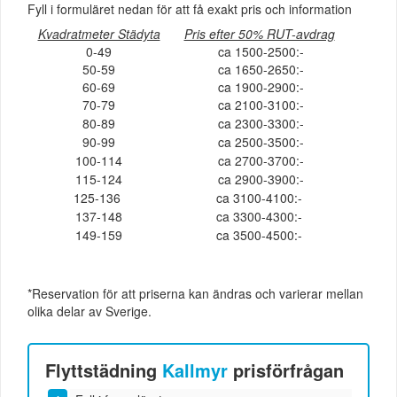
Fyll i formuläret nedan för att få exakt pris och information
Kvadratmeter Städyta
Pris efter 50% RUT-avdrag
0-49
ca 1500-2500:-
50-59
ca 1650-2650:-
60-69
ca 1900-2900:-
70-79
ca 2100-3100:-
80-89
ca 2300-3300:-
90-99
ca 2500-3500:-
100-114
ca 2700-3700:-
115-124
ca 2900-3900:-
125-136
ca 3100-4100:-
137-148
ca 3300-4300:-
149-159
ca 3500-4500:-
*Reservation för att priserna kan ändras och varierar mellan
olika delar av Sverige.
Flyttstädning
Kallmyr
prisförfrågan