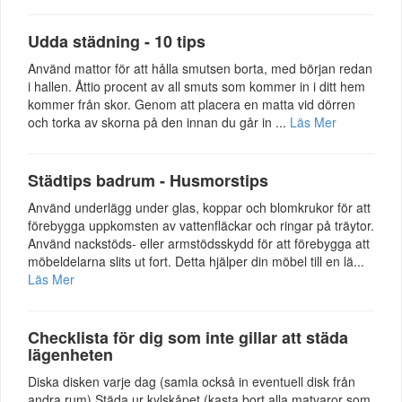
Udda städning - 10 tips
Använd mattor för att hålla smutsen borta, med början redan
i hallen. Åttio procent av all smuts som kommer in i ditt hem
kommer från skor. Genom att placera en matta vid dörren
och torka av skorna på den innan du går in ...
Läs Mer
Städtips badrum - Husmorstips
Använd underlägg under glas, koppar och blomkrukor för att
förebygga uppkomsten av vattenfläckar och ringar på träytor.
Använd nackstöds- eller armstödsskydd för att förebygga att
möbeldelarna slits ut fort. Detta hjälper din möbel till en lä...
Läs Mer
Checklista för dig som inte gillar att städa
lägenheten
Diska disken varje dag (samla också in eventuell disk från
andra rum) Städa ur kylskåpet (kasta bort alla matvaror som