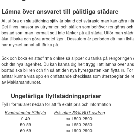
Lämna över ansvaret till pålitliga städare
Att utföra en slutstädning själv är bland det svåraste man kan göra när
Det finns massor av utrymmen och ställen som behöver rengöras och s
bostad som man normalt sett inte tänker på att städa. Utför man städn
åka tillbaka och göra arbetet igen. Dessutom är perioden då man flytta
har mycket annat att tänka på.
Sök och boka en städfirma online så slipper du tänka på rengöringen oc
och din nya lägenhet. Du kan känna dig helt trygg i att lämna över ansvare
bostad ska bli ren och fin så att den nya hyresgästen kan flytta in. För
anlitar kunna visa upp en omfattande checklista som återspeglar de
av Mäklarsamfundet.
Ungefärliga flyttstädningspriser
Fyll i formuläret nedan för att få exakt pris och information
Kvadratmeter Städyta
Pris efter 50% RUT-avdrag
0-49
ca 1500-2500:-
50-59
ca 1650-2650:-
60-69
ca 1900-2900:-