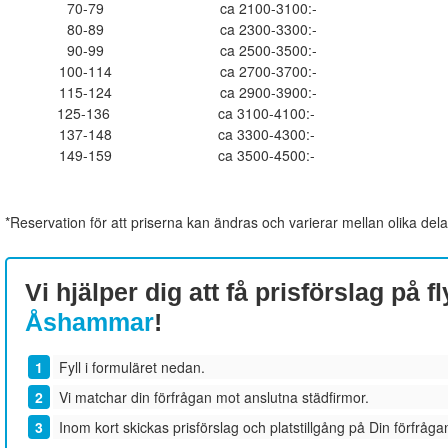
70-79
ca 2100-3100:-
80-89
ca 2300-3300:-
90-99
ca 2500-3500:-
100-114
ca 2700-3700:-
115-124
ca 2900-3900:-
125-136
ca 3100-4100:-
137-148
ca 3300-4300:-
149-159
ca 3500-4500:-
*Reservation för att priserna kan ändras och varierar mellan olika dela
Vi hjälper dig att få prisförslag på fl
Åshammar
!
Fyll i formuläret nedan.
Vi matchar din förfrågan mot anslutna städfirmor.
Inom kort skickas prisförslag och platstillgång på Din förfrågan