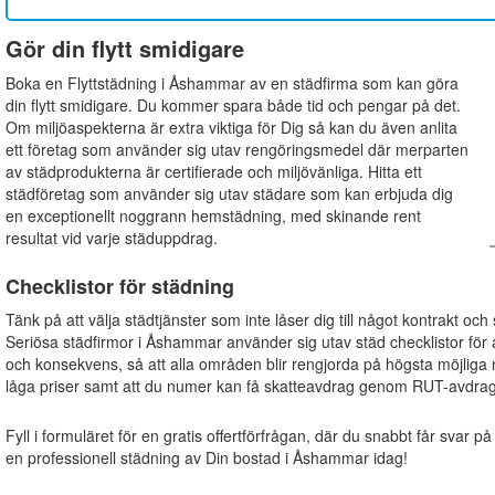
Gör din flytt smidigare
Boka en Flyttstädning i Åshammar av en städfirma som kan göra
din flytt smidigare. Du kommer spara både tid och pengar på det.
Om miljöaspekterna är extra viktiga för Dig så kan du även anlita
ett företag som använder sig utav rengöringsmedel där merparten
av städprodukterna är certifierade och miljövänliga. Hitta ett
städföretag som använder sig utav städare som kan erbjuda dig
en exceptionellt noggrann hemstädning, med skinande rent
resultat vid varje städuppdrag.
Checklistor för städning
Tänk på att välja städtjänster som inte låser dig till något kontrakt och
Seriösa städfirmor i Åshammar använder sig utav städ checklistor för all
och konsekvens, så att alla områden blir rengjorda på högsta möjliga 
låga priser samt att du numer kan få skatteavdrag genom RUT-avdrag
Fyll i formuläret för en gratis offertförfrågan, där du snabbt får svar på
en professionell städning av Din bostad i Åshammar idag!