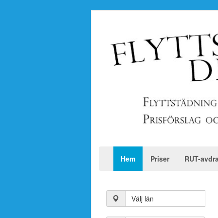
Hem
Priser
RUT-avdr
Välj län