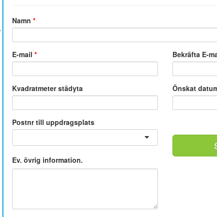
Namn
*
E-mail
*
Bekräfta E-m
Kvadratmeter städyta
Önskat datu
Postnr till uppdragsplats
Ev. övrig information.