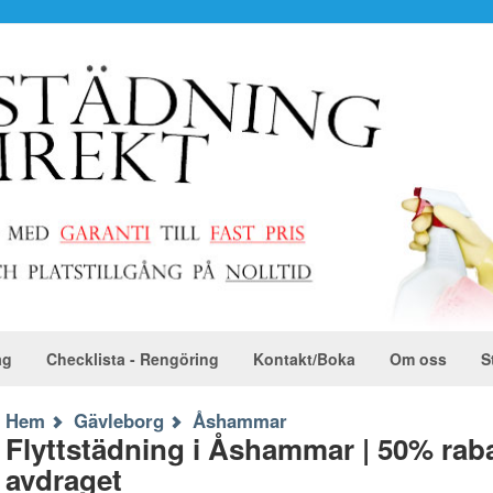
ag
Checklista - Rengöring
Kontakt/Boka
Om oss
S
Hem
Gävleborg
Åshammar
Flyttstädning i Åshammar | 50% rab
avdraget