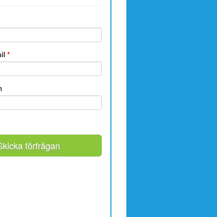
ail
*
m
Skicka förfrågan