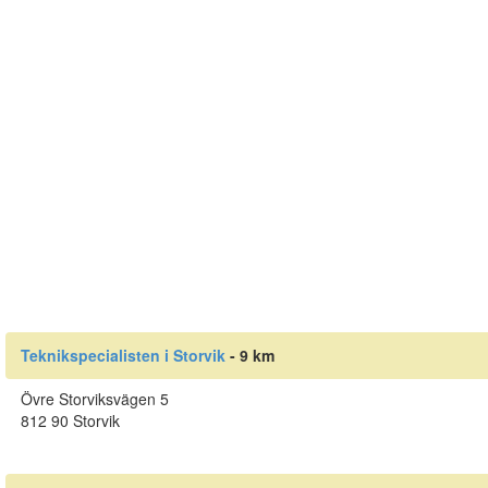
Teknikspecialisten i Storvik
- 9 km
Övre Storviksvägen 5
812 90 Storvik