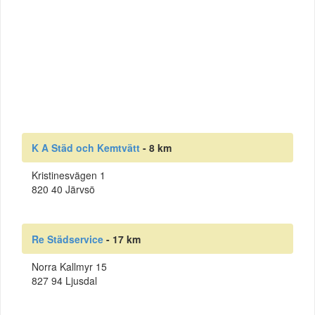
K A Städ och Kemtvätt
- 8 km
Kristinesvägen 1
820 40 Järvsö
Re Städservice
- 17 km
Norra Kallmyr 15
827 94 Ljusdal