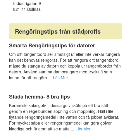
Industrigatan 9
821 41 Bollnäs
Rengöringstips från städproffs
Smarta Rengöringstips för datorer
Om ditt tangentbord ser smutsigt ut eller inte verkar fungera
kan det behövas rengöras. För att rengöra ditt tangentbord
måste du stänga av datorn och koppla ur tangentbordet från
datorn. Använd samma dammsugare med tryckluft som
innan för att rengöra ...
Läs Mer
Städa hemma- 8 bra tips
Keramiskt kakelgolv – dessa golv sköts på ett bra sätt
genom en regelbunden sopning och moppning. Häll i lite
flytande rengöringsmedel i lite vatten och få jobbet avklarat.
För mycket såpa eller rengöringsmedel kan göra golven
kladdiga och få dem att se matta ...
Läs Mer