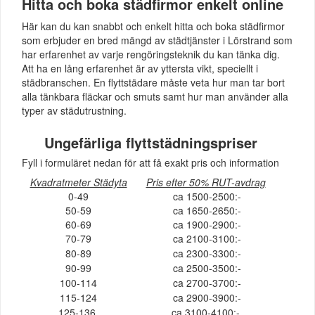
Hitta och boka städfirmor enkelt online
Här kan du kan snabbt och enkelt hitta och boka städfirmor
som erbjuder en bred mängd av städtjänster i Lörstrand som
har erfarenhet av varje rengöringsteknik du kan tänka dig.
Att ha en lång erfarenhet är av yttersta vikt, speciellt i
städbranschen. En flyttstädare måste veta hur man tar bort
alla tänkbara fläckar och smuts samt hur man använder alla
typer av städutrustning.
Ungefärliga flyttstädningspriser
Fyll i formuläret nedan för att få exakt pris och information
Kvadratmeter Städyta
Pris efter 50% RUT-avdrag
0-49
ca 1500-2500:-
50-59
ca 1650-2650:-
60-69
ca 1900-2900:-
70-79
ca 2100-3100:-
80-89
ca 2300-3300:-
90-99
ca 2500-3500:-
100-114
ca 2700-3700:-
115-124
ca 2900-3900:-
125-136
ca 3100-4100:-