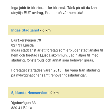
Inga jobb är för stora eller för små. Tänk på att du kan
utnyttja RUT-avdrag, läs mer på vår hemsida!
Ingas Städtjänst
- 6 km
Bjuråkersvägen 70
827 31 Ljusdal
Ingas städtjänst är ett företag som erbjuder städtjänster till
hem och företag i Ljusdalskommun. Jag hjälper till med
städning, fönsterputs och annat som behöver göras.
Företaget startades våren 2013. Har vana från städning
på nybyggnationer samt renoveringsstädningar.
Sjölunds Hemservice
- 9 km
Ygsbovägen 33
820 41 Färila