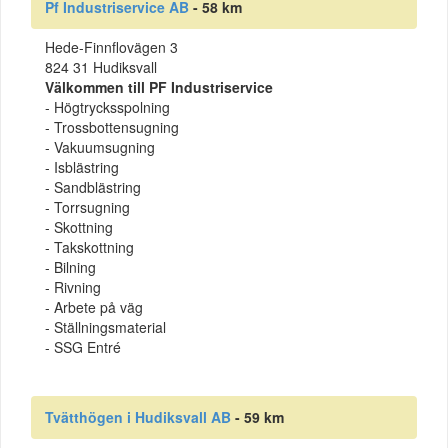
Pf Industriservice AB
- 58 km
Hede-Finnflovägen 3
824 31 Hudiksvall
Välkommen till PF Industriservice
- Högtrycksspolning
- Trossbottensugning
- Vakuumsugning
- Isblästring
- Sandblästring
- Torrsugning
- Skottning
- Takskottning
- Bilning
- Rivning
- Arbete på väg
- Ställningsmaterial
- SSG Entré
Tvätthögen i Hudiksvall AB
- 59 km