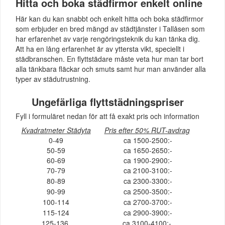
Hitta och boka städfirmor enkelt online
Här kan du kan snabbt och enkelt hitta och boka städfirmor
som erbjuder en bred mängd av städtjänster i Tallåsen som
har erfarenhet av varje rengöringsteknik du kan tänka dig.
Att ha en lång erfarenhet är av yttersta vikt, speciellt i
städbranschen. En flyttstädare måste veta hur man tar bort
alla tänkbara fläckar och smuts samt hur man använder alla
typer av städutrustning.
Ungefärliga flyttstädningspriser
Fyll i formuläret nedan för att få exakt pris och information
Kvadratmeter Städyta
Pris efter 50% RUT-avdrag
0-49
ca 1500-2500:-
50-59
ca 1650-2650:-
60-69
ca 1900-2900:-
70-79
ca 2100-3100:-
80-89
ca 2300-3300:-
90-99
ca 2500-3500:-
100-114
ca 2700-3700:-
115-124
ca 2900-3900:-
125-136
ca 3100-4100:-