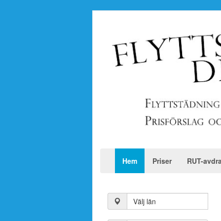
Hem
Priser
RUT-avdr
Välj län