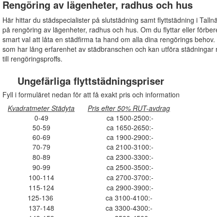
Rengöring av lägenheter, radhus och hus
Här hittar du städspecialister på slutstädning samt flyttstädning i Talln
på rengöring av lägenheter, radhus och hus. Om du flyttar eller förberede
smart val att låta en städfirma ta hand om alla dina rengörings behov. E
som har lång erfarenhet av städbranschen och kan utföra städningar
till rengöringsproffs.
Ungefärliga flyttstädningspriser
Fyll i formuläret nedan för att få exakt pris och information
Kvadratmeter Städyta
Pris efter 50% RUT-avdrag
0-49
ca 1500-2500:-
50-59
ca 1650-2650:-
60-69
ca 1900-2900:-
70-79
ca 2100-3100:-
80-89
ca 2300-3300:-
90-99
ca 2500-3500:-
100-114
ca 2700-3700:-
115-124
ca 2900-3900:-
125-136
ca 3100-4100:-
137-148
ca 3300-4300:-