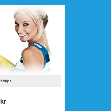
tädtips
 kr