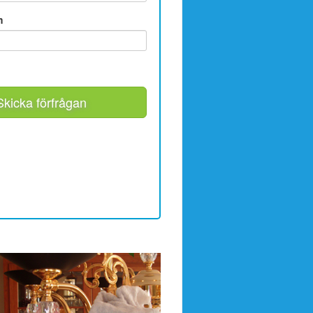
m
Skicka förfrågan