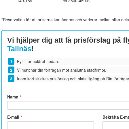
149-159
ca 3500-4500:-
*Reservation för att priserna kan ändras och varierar mellan olika dela
Vi hjälper dig att få prisförslag på fl
Tallnäs
!
Fyll i formuläret nedan.
Vi matchar din förfrågan mot anslutna städfirmor.
Inom kort skickas prisförslag och platstillgång på Din förfrågan
Namn
*
E-mail
*
Bekräfta E-m