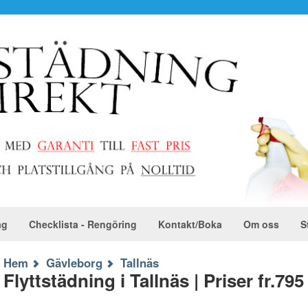
ag
Checklista - Rengöring
Kontakt/Boka
Om oss
S
Hem
Gävleborg
Tallnäs
Flyttstädning i Tallnäs | Priser fr.795