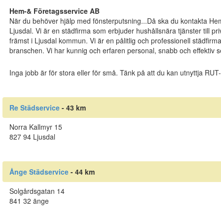
Hem-& Företagsservice AB
När du behöver hjälp med fönsterputsning...Då ska du kontakta Hem 
Ljusdal. Vi är en städfirma som erbjuder hushållsnära tjänster till pr
främst i Ljusdal kommun. Vi är en pålitlig och professionell städfir
branschen. Vi har kunnig och erfaren personal, snabb och effektiv s
Inga jobb är för stora eller för små. Tänk på att du kan utnyttja RU
Re Städservice
- 43 km
Norra Kallmyr 15
827 94 Ljusdal
Ånge Städservice
- 44 km
Solgårdsgatan 14
841 32 änge