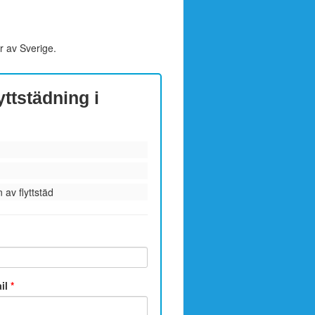
r av Sverige.
yttstädning i
 av flyttstäd
ail
*