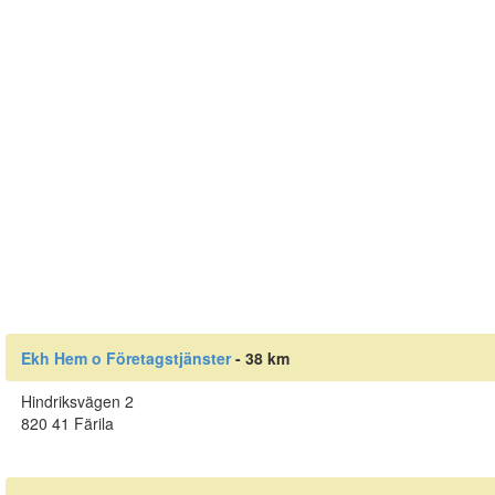
Ekh Hem o Företagstjänster
- 38 km
Hindriksvägen 2
820 41 Färila