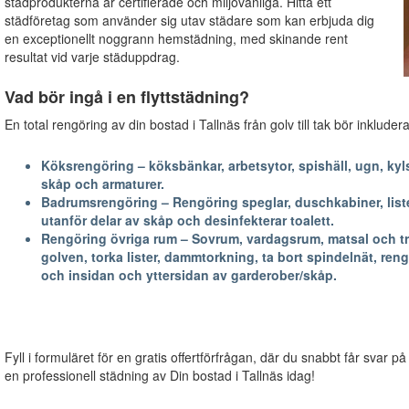
städprodukterna är certifierade och miljövänliga. Hitta ett
städföretag som använder sig utav städare som kan erbjuda dig
en exceptionellt noggrann hemstädning, med skinande rent
resultat vid varje städuppdrag.
Vad bör ingå i en flyttstädning?
En total rengöring av din bostad i Tallnäs från golv till tak bör inkluder
Köksrengöring – köksbänkar, arbetsytor, spishäll, ugn, kyls
skåp och armaturer.
Badrumsrengöring – Rengöring speglar, duschkabiner, lister
utanför delar av skåp och desinfekterar toalett.
Rengöring övriga rum – Sovrum, vardagsrum, matsal och trapp
golven, torka lister, dammtorkning, ta bort spindelnät, reng
och insidan och yttersidan av garderober/skåp.
Fyll i formuläret för en gratis offertförfrågan, där du snabbt får svar på
en professionell städning av Din bostad i Tallnäs idag!