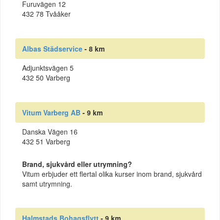
Furuvägen 12
432 78 Tvååker
Albas Städservice
- 8 km
Adjunktsvägen 5
432 50 Varberg
Vitum Varberg AB
- 9 km
Danska Vägen 16
432 51 Varberg
Brand, sjukvård eller utrymning?
Vitum erbjuder ett flertal olika kurser inom brand, sjukvård
samt utrymning.
Halmstads Bohagsflytt
- 9 km