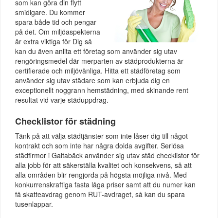
som kan göra din flytt
smidigare. Du kommer
spara både tid och pengar
på det. Om miljöaspekterna
är extra viktiga för Dig så
kan du även anlita ett företag som använder sig utav
rengöringsmedel där merparten av städprodukterna är
certifierade och miljövänliga. Hitta ett städföretag som
använder sig utav städare som kan erbjuda dig en
exceptionellt noggrann hemstädning, med skinande rent
resultat vid varje städuppdrag.
Checklistor för städning
Tänk på att välja städtjänster som inte låser dig till något
kontrakt och som inte har några dolda avgifter. Seriösa
städfirmor i Galtabäck använder sig utav städ checklistor för
alla jobb för att säkerställa kvalitet och konsekvens, så att
alla områden blir rengjorda på högsta möjliga nivå. Med
konkurrenskraftiga fasta låga priser samt att du numer kan
få skatteavdrag genom RUT-avdraget, så kan du spara
tusenlappar.