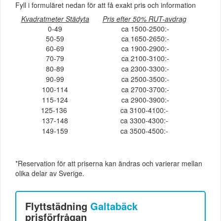
Fyll i formuläret nedan för att få exakt pris och information
Kvadratmeter Städyta
Pris efter 50% RUT-avdrag
0-49
ca 1500-2500:-
50-59
ca 1650-2650:-
60-69
ca 1900-2900:-
70-79
ca 2100-3100:-
80-89
ca 2300-3300:-
90-99
ca 2500-3500:-
100-114
ca 2700-3700:-
115-124
ca 2900-3900:-
125-136
ca 3100-4100:-
137-148
ca 3300-4300:-
149-159
ca 3500-4500:-
*Reservation för att priserna kan ändras och varierar mellan
olika delar av Sverige.
Flyttstädning
Galtabäck
prisförfrågan