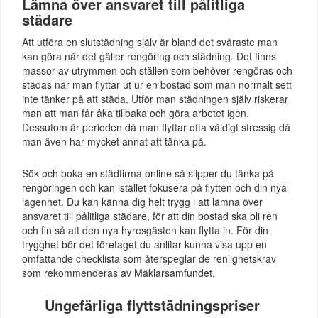
Lämna över ansvaret till pålitliga
städare
Att utföra en slutstädning själv är bland det svåraste man
kan göra när det gäller rengöring och städning. Det finns
massor av utrymmen och ställen som behöver rengöras och
städas när man flyttar ut ur en bostad som man normalt sett
inte tänker på att städa. Utför man städningen själv riskerar
man att man får åka tillbaka och göra arbetet igen.
Dessutom är perioden då man flyttar ofta väldigt stressig då
man även har mycket annat att tänka på.
Sök och boka en städfirma online så slipper du tänka på
rengöringen och kan istället fokusera på flytten och din nya
lägenhet. Du kan känna dig helt trygg i att lämna över
ansvaret till pålitliga städare, för att din bostad ska bli ren
och fin så att den nya hyresgästen kan flytta in. För din
trygghet bör det företaget du anlitar kunna visa upp en
omfattande checklista som återspeglar de renlighetskrav
som rekommenderas av Mäklarsamfundet.
Ungefärliga flyttstädningspriser