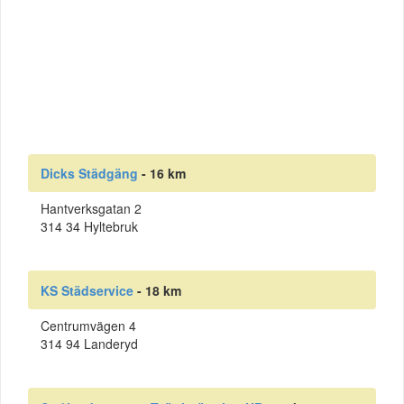
Dicks Städgäng
- 16 km
Hantverksgatan 2
314 34 Hyltebruk
KS Städservice
- 18 km
Centrumvägen 4
314 94 Landeryd