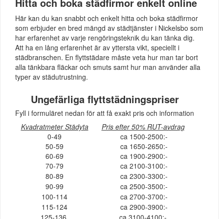
Hitta och boka städfirmor enkelt online
Här kan du kan snabbt och enkelt hitta och boka städfirmor
som erbjuder en bred mängd av städtjänster i Nickelsbo som
har erfarenhet av varje rengöringsteknik du kan tänka dig.
Att ha en lång erfarenhet är av yttersta vikt, speciellt i
städbranschen. En flyttstädare måste veta hur man tar bort
alla tänkbara fläckar och smuts samt hur man använder alla
typer av städutrustning.
Ungefärliga flyttstädningspriser
Fyll i formuläret nedan för att få exakt pris och information
Kvadratmeter Städyta
Pris efter 50% RUT-avdrag
0-49
ca 1500-2500:-
50-59
ca 1650-2650:-
60-69
ca 1900-2900:-
70-79
ca 2100-3100:-
80-89
ca 2300-3300:-
90-99
ca 2500-3500:-
100-114
ca 2700-3700:-
115-124
ca 2900-3900:-
125-136
ca 3100-4100:-