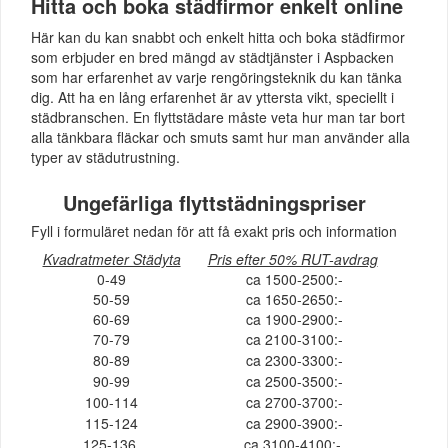
Hitta och boka städfirmor enkelt online
Här kan du kan snabbt och enkelt hitta och boka städfirmor
som erbjuder en bred mängd av städtjänster i Aspbacken
som har erfarenhet av varje rengöringsteknik du kan tänka
dig. Att ha en lång erfarenhet är av yttersta vikt, speciellt i
städbranschen. En flyttstädare måste veta hur man tar bort
alla tänkbara fläckar och smuts samt hur man använder alla
typer av städutrustning.
Ungefärliga flyttstädningspriser
Fyll i formuläret nedan för att få exakt pris och information
Kvadratmeter Städyta
Pris efter 50% RUT-avdrag
0-49
ca 1500-2500:-
50-59
ca 1650-2650:-
60-69
ca 1900-2900:-
70-79
ca 2100-3100:-
80-89
ca 2300-3300:-
90-99
ca 2500-3500:-
100-114
ca 2700-3700:-
115-124
ca 2900-3900:-
125-136
ca 3100-4100:-