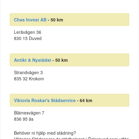
Chas Invest AB
- 50 km
Leråvägen 36
830 15 Duved
Antikt & Nystädat
- 50 km
Strandvägen 3
835 32 Krokom
Viktoria Roskar's Städservice
- 64 km
Blåmesvägen 7
836 95 ås
Behöver ni hjälp med städning?
Viktorias Städservice är städbolaget i Östersund som utför: