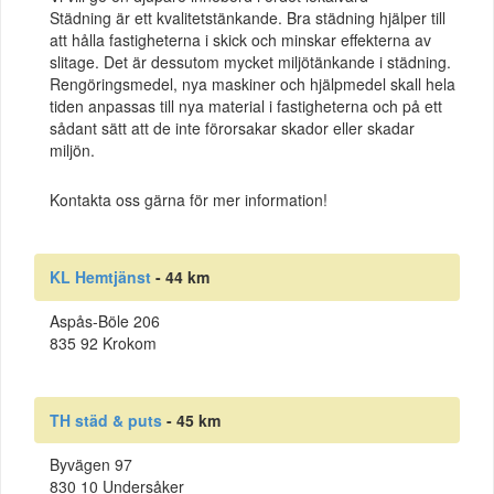
Städning är ett kvalitetstänkande. Bra städning hjälper till
att hålla fastigheterna i skick och minskar effekterna av
slitage. Det är dessutom mycket miljötänkande i städning.
Rengöringsmedel, nya maskiner och hjälpmedel skall hela
tiden anpassas till nya material i fastigheterna och på ett
sådant sätt att de inte förorsakar skador eller skadar
miljön.
Kontakta oss gärna för mer information!
KL Hemtjänst
- 44 km
Aspås-Böle 206
835 92 Krokom
TH städ & puts
- 45 km
Byvägen 97
830 10 Undersåker