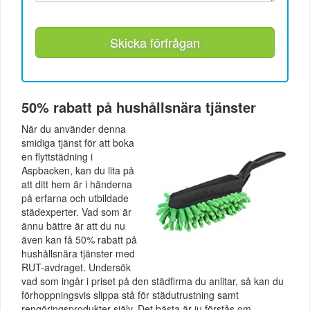
Skicka förfrågan
50% rabatt på hushållsnära tjänster
När du använder denna
smidiga tjänst för att boka
en flyttstädning i
Aspbacken, kan du lita på
att ditt hem är i händerna
på erfarna och utbildade
städexperter. Vad som är
ännu bättre är att du nu
även kan få 50% rabatt på
hushållsnära tjänster med
RUT-avdraget. Undersök
vad som ingår i priset på den städfirma du anlitar, så kan du
förhoppningsvis slippa stå för städutrustning samt
rengöringsprodukter själv. Det bästa är ju förstås om