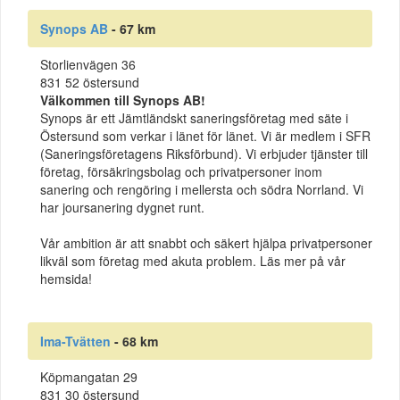
Synops AB
- 67 km
Storlienvägen 36
831 52 östersund
Välkommen till Synops AB!
Synops är ett Jämtländskt saneringsföretag med säte i
Östersund som verkar i länet för länet. Vi är medlem i SFR
(Saneringsföretagens Riksförbund). Vi erbjuder tjänster till
företag, försäkringsbolag och privatpersoner inom
sanering och rengöring i mellersta och södra Norrland. Vi
har joursanering dygnet runt.
Vår ambition är att snabbt och säkert hjälpa privatpersoner
likväl som företag med akuta problem. Läs mer på vår
hemsida!
Ima-Tvätten
- 68 km
Köpmangatan 29
831 30 östersund