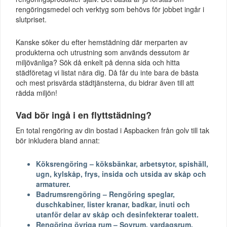
rengöringsmedel och verktyg som behövs för jobbet ingår i
slutpriset.
Kanske söker du efter hemstädning där merparten av
produkterna och utrustning som används dessutom är
miljövänliga? Sök då enkelt på denna sida och hitta
städföretag vi listat nära dig. Då får du inte bara de bästa
och mest prisvärda städtjänsterna, du bidrar även till att
rädda miljön!
Vad bör ingå i en flyttstädning?
En total rengöring av din bostad i Aspbacken från golv till tak
bör inkludera bland annat:
Köksrengöring – köksbänkar, arbetsytor, spishäll,
ugn, kylskåp, frys, insida och utsida av skåp och
armaturer.
Badrumsrengöring – Rengöring speglar,
duschkabiner, lister kranar, badkar, inuti och
utanför delar av skåp och desinfekterar toalett.
Rengöring övriga rum – Sovrum, vardagsrum,