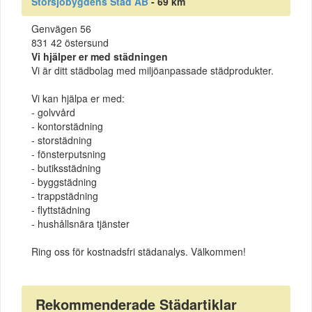
Storsjöbygdens Städ AB
- 69 km
Genvägen 56
831 42 östersund
Vi hjälper er med städningen
Vi är ditt städbolag med miljöanpassade städprodukter.
Vi kan hjälpa er med:
- golvvård
- kontorstädning
- storstädning
- fönsterputsning
- butiksstädning
- byggstädning
- trappstädning
- flyttstädning
- hushållsnära tjänster
Ring oss för kostnadsfri städanalys. Välkommen!
Rekommenderade Städartiklar