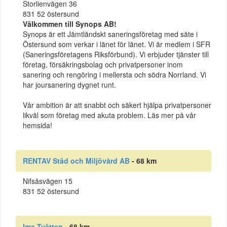
Storlienvägen 36
831 52 östersund
Välkommen till Synops AB!
Synops är ett Jämtländskt saneringsföretag med säte i
Östersund som verkar i länet för länet. Vi är medlem i SFR
(Saneringsföretagens Riksförbund). Vi erbjuder tjänster till
företag, försäkringsbolag och privatpersoner inom
sanering och rengöring i mellersta och södra Norrland. Vi
har joursanering dygnet runt.
Vår ambition är att snabbt och säkert hjälpa privatpersoner
likväl som företag med akuta problem. Läs mer på vår
hemsida!
RENTAV Städ och Miljövård AB
- 68 km
Nifsåsvägen 15
831 52 östersund
Ima-Tvätten
- 68 km