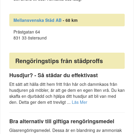
Mellansvenska Städ AB
- 68 km
Prästgatan 64
831 33 östersund
Rengöringstips från städproffs
Husdjur? - Så städar du effektivast
Ett sätt att hålla ditt hem fritt från hår och dammkaos från
husdjuren på möbler, är att ge dem en egen liten vrå. Du kan
skaffa en djurbädd och hjälpa ditt husdjur att bli van med
den. Detta ger dem ett trevligt ...
Läs Mer
Bra alternativ till giftiga rengöringsmedel
Glasrengöringsmedel. Dessa är en blandning av ammoniak