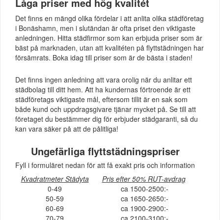
Låga priser med hög kvalitét
Det finns en mängd olika fördelar i att anlita olika städföretag
i Bonäshamn, men i slutändan är ofta priset den viktigaste
anledningen. Hitta städfirmor som kan erbjuda priser som är
bäst på marknaden, utan att kvalitéten på flyttstädningen har
försämrats. Boka idag till priser som är de bästa i staden!
Det finns ingen anledning att vara orolig när du anlitar ett
städbolag till ditt hem. Att ha kundernas förtroende är ett
städföretags viktigaste mål, eftersom tillit är en sak som
både kund och uppdragsgivare tjänar mycket på. Se till att
företaget du bestämmer dig för erbjuder städgaranti, så du
kan vara säker på att de pålitliga!
Ungefärliga flyttstädningspriser
Fyll i formuläret nedan för att få exakt pris och information
Kvadratmeter Städyta
Pris efter 50% RUT-avdrag
0-49
ca 1500-2500:-
50-59
ca 1650-2650:-
60-69
ca 1900-2900:-
70-79
ca 2100-3100:-