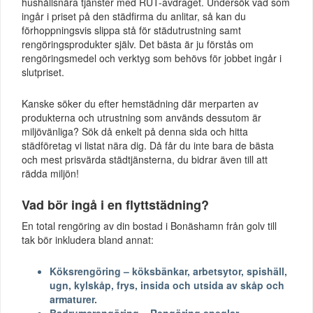
hushållsnära tjänster med RUT-avdraget. Undersök vad som
ingår i priset på den städfirma du anlitar, så kan du
förhoppningsvis slippa stå för städutrustning samt
rengöringsprodukter själv. Det bästa är ju förstås om
rengöringsmedel och verktyg som behövs för jobbet ingår i
slutpriset.
Kanske söker du efter hemstädning där merparten av
produkterna och utrustning som används dessutom är
miljövänliga? Sök då enkelt på denna sida och hitta
städföretag vi listat nära dig. Då får du inte bara de bästa
och mest prisvärda städtjänsterna, du bidrar även till att
rädda miljön!
Vad bör ingå i en flyttstädning?
En total rengöring av din bostad i Bonäshamn från golv till
tak bör inkludera bland annat:
Köksrengöring – köksbänkar, arbetsytor, spishäll,
ugn, kylskåp, frys, insida och utsida av skåp och
armaturer.
Badrumsrengöring – Rengöring speglar,