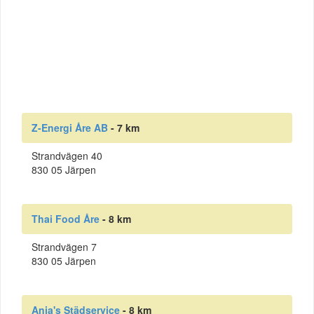
Z-Energi Åre AB
- 7 km
Strandvägen 40
830 05 Järpen
Thai Food Åre
- 8 km
Strandvägen 7
830 05 Järpen
Anja's Städservice
- 8 km