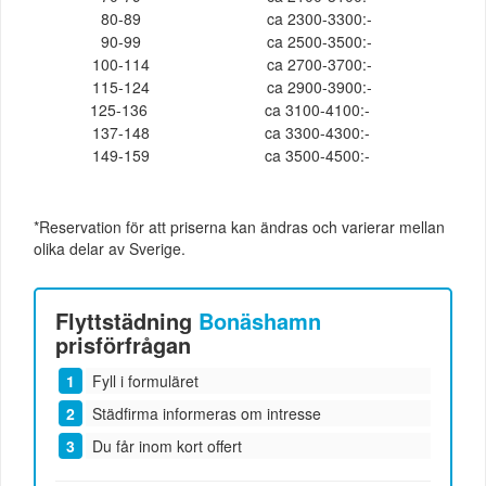
80-89
ca 2300-3300:-
90-99
ca 2500-3500:-
100-114
ca 2700-3700:-
115-124
ca 2900-3900:-
125-136
ca 3100-4100:-
137-148
ca 3300-4300:-
149-159
ca 3500-4500:-
*Reservation för att priserna kan ändras och varierar mellan
olika delar av Sverige.
Flyttstädning
Bonäshamn
prisförfrågan
Fyll i formuläret
Städfirma informeras om intresse
Du får inom kort offert