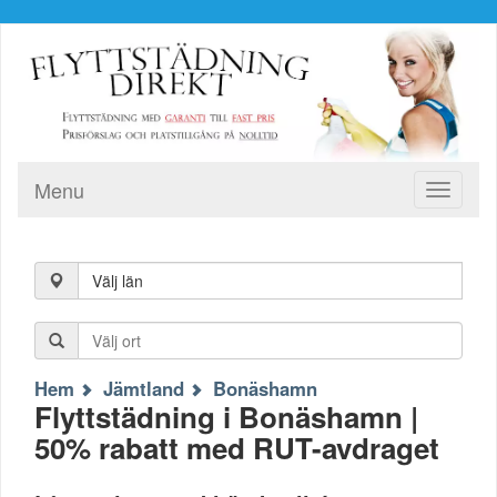
Menu
Toggle
navigati
Välj län
Hem
Jämtland
Bonäshamn
Flyttstädning i Bonäshamn |
50% rabatt med RUT-avdraget