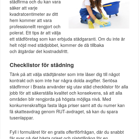
städfirma och du kan vara
säker att varje
kvadratcentimeter av ditt
hem kommer att vara
professionellt rengjort och
polerat. Ett tips är att välja
ett städföretag som kan erbjuda städgaranti. Om du inte är
helt nöjd med städjobbet, kommer de då tillbaka
och åtgärdar det kostnadsfritt.
Checklistor för städning
Tänk på att välja städtjänster som inte låser dig till något
kontrakt och som inte har några dolda avgifter. Seriösa
städfirmor i Brasta använder sig utav städ checklistor för alla
jobb för att säkerställa kvalitet och konsekvens, så att alla
områden blir rengjorda på högsta möjliga nivå. Med
konkurrenskraftiga fasta låga priser samt att du numer kan
få skatteavdrag genom RUT-avdraget, så kan du spara
tusenlappar.
Fyll i formuläret för en gratis offertförfrågan, där du snabbt
får svar på det bästa priset och platstillgång för en