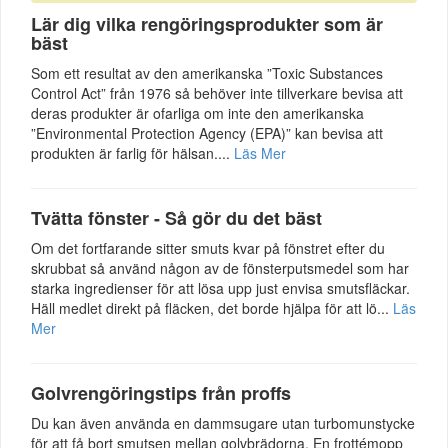
Lär dig vilka rengöringsprodukter som är
bäst
Som ett resultat av den amerikanska ”Toxic Substances
Control Act” från 1976 så behöver inte tillverkare bevisa att
deras produkter är ofarliga om inte den amerikanska
”Environmental Protection Agency (EPA)” kan bevisa att
produkten är farlig för hälsan....
Läs Mer
Tvätta fönster - Så gör du det bäst
Om det fortfarande sitter smuts kvar på fönstret efter du
skrubbat så använd någon av de fönsterputsmedel som har
starka ingredienser för att lösa upp just envisa smutsfläckar.
Häll medlet direkt på fläcken, det borde hjälpa för att lö...
Läs
Mer
Golvrengöringstips från proffs
Du kan även använda en dammsugare utan turbomunstycke
för att få bort smutsen mellan golvbrädorna. En frottémopp