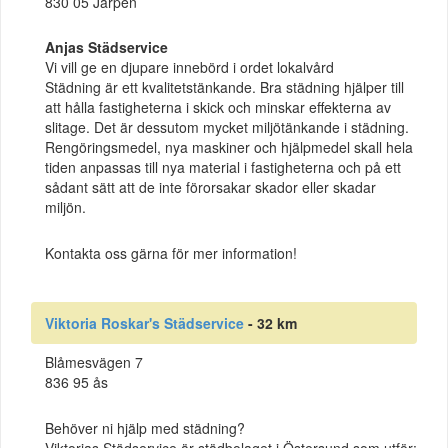
830 05 Järpen
Anjas Städservice
Vi vill ge en djupare innebörd i ordet lokalvård
Städning är ett kvalitetstänkande. Bra städning hjälper till
att hålla fastigheterna i skick och minskar effekterna av
slitage. Det är dessutom mycket miljötänkande i städning.
Rengöringsmedel, nya maskiner och hjälpmedel skall hela
tiden anpassas till nya material i fastigheterna och på ett
sådant sätt att de inte förorsakar skador eller skadar
miljön.
Kontakta oss gärna för mer information!
Viktoria Roskar's Städservice
- 32 km
Blåmesvägen 7
836 95 ås
Behöver ni hjälp med städning?
Viktorias Städservice är städbolaget i Östersund som utför: