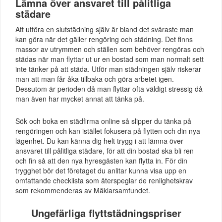
Lämna över ansvaret till pålitliga
städare
Att utföra en slutstädning själv är bland det svåraste man
kan göra när det gäller rengöring och städning. Det finns
massor av utrymmen och ställen som behöver rengöras och
städas när man flyttar ut ur en bostad som man normalt sett
inte tänker på att städa. Utför man städningen själv riskerar
man att man får åka tillbaka och göra arbetet igen.
Dessutom är perioden då man flyttar ofta väldigt stressig då
man även har mycket annat att tänka på.
Sök och boka en städfirma online så slipper du tänka på
rengöringen och kan istället fokusera på flytten och din nya
lägenhet. Du kan känna dig helt trygg i att lämna över
ansvaret till pålitliga städare, för att din bostad ska bli ren
och fin så att den nya hyresgästen kan flytta in. För din
trygghet bör det företaget du anlitar kunna visa upp en
omfattande checklista som återspeglar de renlighetskrav
som rekommenderas av Mäklarsamfundet.
Ungefärliga flyttstädningspriser