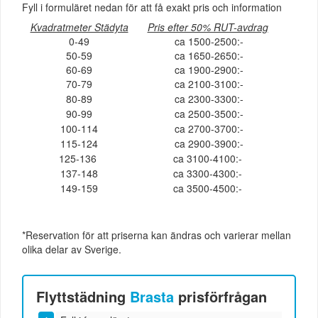
Fyll i formuläret nedan för att få exakt pris och information
Kvadratmeter Städyta
Pris efter 50% RUT-avdrag
0-49
ca 1500-2500:-
50-59
ca 1650-2650:-
60-69
ca 1900-2900:-
70-79
ca 2100-3100:-
80-89
ca 2300-3300:-
90-99
ca 2500-3500:-
100-114
ca 2700-3700:-
115-124
ca 2900-3900:-
125-136
ca 3100-4100:-
137-148
ca 3300-4300:-
149-159
ca 3500-4500:-
*Reservation för att priserna kan ändras och varierar mellan
olika delar av Sverige.
Flyttstädning
Brasta
prisförfrågan