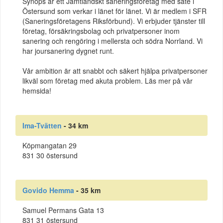
Synops är ett Jämtländskt saneringsföretag med säte i
Östersund som verkar i länet för länet. Vi är medlem i SFR
(Saneringsföretagens Riksförbund). Vi erbjuder tjänster till
företag, försäkringsbolag och privatpersoner inom
sanering och rengöring i mellersta och södra Norrland. Vi
har joursanering dygnet runt.
Vår ambition är att snabbt och säkert hjälpa privatpersoner
likväl som företag med akuta problem. Läs mer på vår
hemsida!
Ima-Tvätten
- 34 km
Köpmangatan 29
831 30 östersund
Govido Hemma
- 35 km
Samuel Permans Gata 13
831 31 östersund