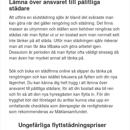
Lämna över ansvaret till pålitliga
städare
Att utföra en slutstädning själv är bland det svåraste man
kan göra när det gäller rengöring och städning. Det finns
massor av utrymmen och ställen som behöver rengöras och
städas när man flyttar ut ur en bostad som man normalt sett
inte tänker på att städa. Utför man städningen själv riskerar
man att man får åka tillbaka och göra arbetet igen.
Dessutom är perioden då man flyttar ofta väldigt stressig då
man även har mycket annat att tänka på.
Sök och boka en städfirma online så slipper du tänka på
rengöringen och kan istället fokusera på flytten och din nya
lägenhet. Du kan känna dig helt trygg i att lämna över
ansvaret till pålitliga städare, för att din bostad ska bli ren
och fin så att den nya hyresgästen kan flytta in. För din
trygghet bör det företaget du anlitar kunna visa upp en
omfattande checklista som återspeglar de renlighetskrav
som rekommenderas av Mäklarsamfundet.
Ungefärliga flyttstädningspriser