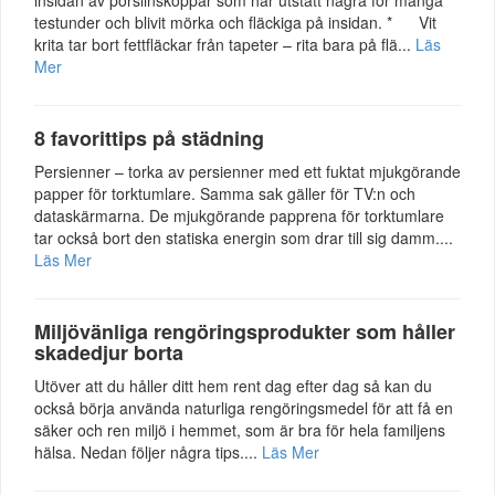
insidan av porslinskoppar som har utstått några för många
testunder och blivit mörka och fläckiga på insidan. * Vit
krita tar bort fettfläckar från tapeter – rita bara på flä...
Läs
Mer
8 favorittips på städning
Persienner – torka av persienner med ett fuktat mjukgörande
papper för torktumlare. Samma sak gäller för TV:n och
dataskärmarna. De mjukgörande papprena för torktumlare
tar också bort den statiska energin som drar till sig damm....
Läs Mer
Miljövänliga rengöringsprodukter som håller
skadedjur borta
Utöver att du håller ditt hem rent dag efter dag så kan du
också börja använda naturliga rengöringsmedel för att få en
säker och ren miljö i hemmet, som är bra för hela familjens
hälsa. Nedan följer några tips....
Läs Mer