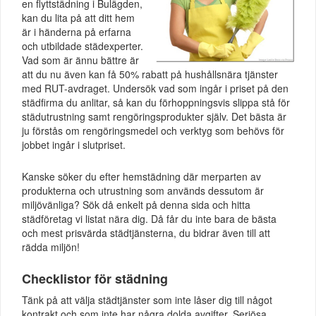
en flyttstädning i Bulägden,
kan du lita på att ditt hem
är i händerna på erfarna
och utbildade städexperter.
Vad som är ännu bättre är
att du nu även kan få 50% rabatt på hushållsnära tjänster
med RUT-avdraget. Undersök vad som ingår i priset på den
städfirma du anlitar, så kan du förhoppningsvis slippa stå för
städutrustning samt rengöringsprodukter själv. Det bästa är
ju förstås om rengöringsmedel och verktyg som behövs för
jobbet ingår i slutpriset.
Kanske söker du efter hemstädning där merparten av
produkterna och utrustning som används dessutom är
miljövänliga? Sök då enkelt på denna sida och hitta
städföretag vi listat nära dig. Då får du inte bara de bästa
och mest prisvärda städtjänsterna, du bidrar även till att
rädda miljön!
Checklistor för städning
Tänk på att välja städtjänster som inte låser dig till något
kontrakt och som inte har några dolda avgifter. Seriösa