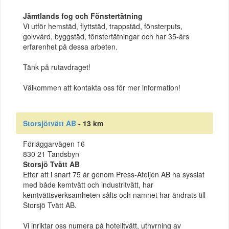
Jämtlands fog och Fönstertätning
Vi utför hemstäd, flyttstäd, trappstäd, fönsterputs,
golvvård, byggstäd, fönstertätningar och har 35-års
erfarenhet på dessa arbeten.
Tänk på rutavdraget!
Välkommen att kontakta oss för mer information!
Storsjötvätt AB
- 13 km
Förläggarvägen 16
830 21 Tandsbyn
Storsjö Tvätt AB
Efter att i snart 75 år genom Press-Ateljén AB ha sysslat
med både kemtvätt och industritvätt, har
kemtvättsverksamheten sålts och namnet har ändrats till
Storsjö Tvätt AB.
Vi inriktar oss numera på hotelltvätt, uthyrning av