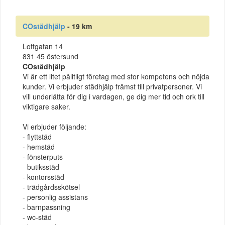
COstädhjälp
- 19 km
Lottgatan 14
831 45 östersund
COstädhjälp
Vi är ett litet pålitligt företag med stor kompetens och nöjda
kunder. Vi erbjuder städhjälp främst till privatpersoner. Vi
vill underlätta för dig i vardagen, ge dig mer tid och ork till
viktigare saker.
Vi erbjuder följande:
- flyttstäd
- hemstäd
- fönsterputs
- butiksstäd
- kontorsstäd
- trädgårdsskötsel
- personlig assistans
- barnpassning
- wc-städ