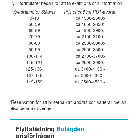
Fyll i formuläret nedan för att få exakt pris och information
Kvadratmeter Städyta
Pris efter 50% RUT-avdrag
0-49
ca 1500-2500:-
50-59
ca 1650-2650:-
60-69
ca 1900-2900:-
70-79
ca 2100-3100:-
80-89
ca 2300-3300:-
90-99
ca 2500-3500:-
100-114
ca 2700-3700:-
115-124
ca 2900-3900:-
125-136
ca 3100-4100:-
137-148
ca 3300-4300:-
149-159
ca 3500-4500:-
*Reservation för att priserna kan ändras och varierar mellan
olika delar av Sverige.
Flyttstädning
Bulägden
prisförfrågan