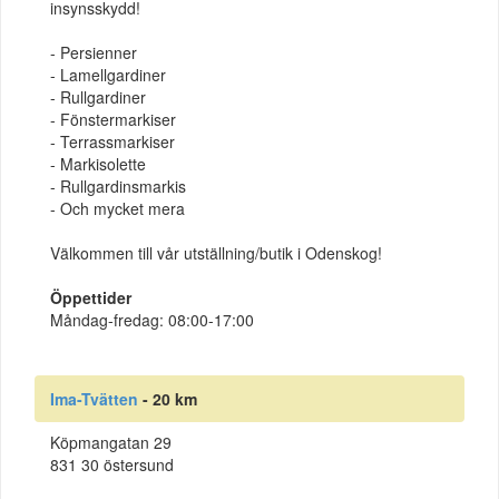
insynsskydd!
- Persienner
- Lamellgardiner
- Rullgardiner
- Fönstermarkiser
- Terrassmarkiser
- Markisolette
- Rullgardinsmarkis
- Och mycket mera
Välkommen till vår utställning/butik i Odenskog!
Öppettider
Måndag-fredag: 08:00-17:00
Ima-Tvätten
- 20 km
Köpmangatan 29
831 30 östersund