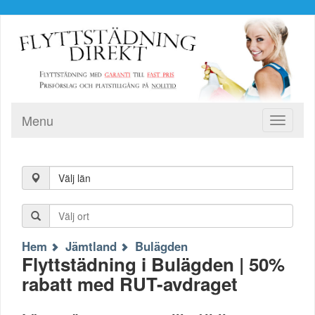
Menu
Toggle
navigati
Välj län
Hem
Jämtland
Bulägden
Flyttstädning i Bulägden | 50%
rabatt med RUT-avdraget