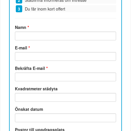
Städfirma informeras om intresse
Du får inom kort offert
Namn
*
E-mail
*
Bekräfta E-mail
*
Kvadratmeter städyta
Önskat datum
Postnr till uppdragsplats