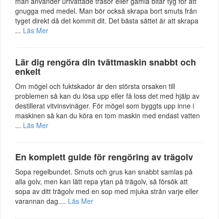
man använder urtvättade trasor eller gamla bitar tyg för att
gnugga med medel. Man bör också skrapa bort smuts från
tyget direkt då det kommit dit. Det bästa sättet är att skrapa
...
Läs Mer
Lär dig rengöra din tvättmaskin snabbt och
enkelt
Om mögel och fuktskador är den största orsaken till
problemen så kan du lösa upp eller få loss det med hjälp av
destillerat vitvinsvinäger. För mögel som byggts upp inne i
maskinen så kan du köra en tom maskin med endast vatten
...
Läs Mer
En komplett guide för rengöring av trägolv
Sopa regelbundet. Smuts och grus kan snabbt samlas på
alla golv, men kan lätt repa ytan på trägolv, så försök att
sopa av ditt trägolv med en sop med mjuka strån varje eller
varannan dag....
Läs Mer