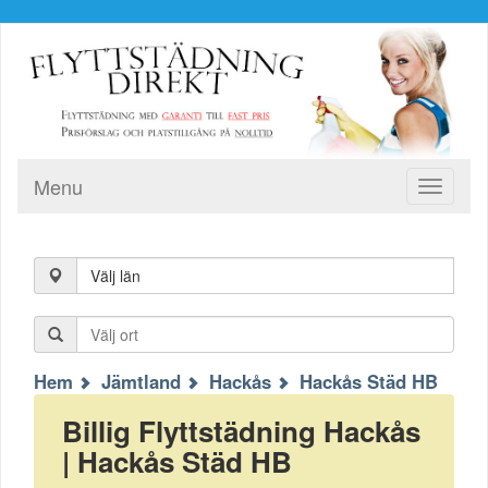
Menu
Toggle
navigati
Välj län
Hem
Jämtland
Hackås
Hackås Städ HB
Billig Flyttstädning Hackås
| Hackås Städ HB