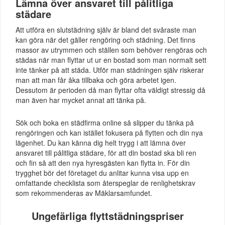
Lämna över ansvaret till pålitliga
städare
Att utföra en slutstädning själv är bland det svåraste man
kan göra när det gäller rengöring och städning. Det finns
massor av utrymmen och ställen som behöver rengöras och
städas när man flyttar ut ur en bostad som man normalt sett
inte tänker på att städa. Utför man städningen själv riskerar
man att man får åka tillbaka och göra arbetet igen.
Dessutom är perioden då man flyttar ofta väldigt stressig då
man även har mycket annat att tänka på.
Sök och boka en städfirma online så slipper du tänka på
rengöringen och kan istället fokusera på flytten och din nya
lägenhet. Du kan känna dig helt trygg i att lämna över
ansvaret till pålitliga städare, för att din bostad ska bli ren
och fin så att den nya hyresgästen kan flytta in. För din
trygghet bör det företaget du anlitar kunna visa upp en
omfattande checklista som återspeglar de renlighetskrav
som rekommenderas av Mäklarsamfundet.
Ungefärliga flyttstädningspriser