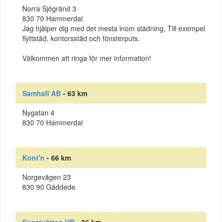
Norra Sjögränd 3
830 70 Hammerdal
Jag hjälper dig med det mesta inom städning. Till exempel
flyttstäd, kontorsstäd och fönsterputs.
Välkommen att ringa för mer information!
Samhall AB
- 63 km
Nygatan 4
830 70 Hammerdal
Kont'n
- 66 km
Norgevägen 23
830 90 Gäddede
Sagatvätten HB
- 86 km