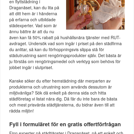
en flyttstädning i
Draganäset, kan du lita på
att ditt hem är i händerna
på erfarna och utbildade
städexperter. Vad som är
ännu bättre är att du nu
även kan få 50% rabatt på hushållsnära tjänster med RUT-
avdraget. Undersök vad som ingår i priset på den städfirma
du anlitar, så kan du förhoppningsvis slippa stå för
städutrustning samt rengöringsprodukter själv. Det bästa är
ju förstås om rengöringsmedel och verktyg som behövs för
jobbet ingår i slutpriset.
Kanske söker du efter hemstädning där merparten av
produkterna och utrustning som används dessutom är
miljövänliga? Sök då enkelt på denna sida och hitta
städföretag vi listat nära dig. Då får du inte bara de bästa
och mest prisvärda städtjänsterna, du bidrar även till att
rädda miljön!
Fyll i formuläret för en gratis offertförfrågan
Finn experter på städtjänster i Draganäset, på ett enkelt och