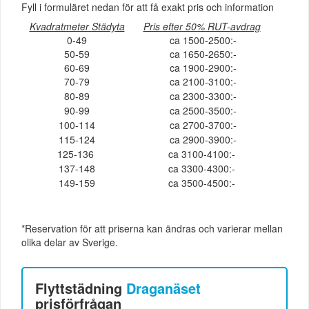
Fyll i formuläret nedan för att få exakt pris och information
Kvadratmeter Städyta
Pris efter 50% RUT-avdrag
0-49
ca 1500-2500:-
50-59
ca 1650-2650:-
60-69
ca 1900-2900:-
70-79
ca 2100-3100:-
80-89
ca 2300-3300:-
90-99
ca 2500-3500:-
100-114
ca 2700-3700:-
115-124
ca 2900-3900:-
125-136
ca 3100-4100:-
137-148
ca 3300-4300:-
149-159
ca 3500-4500:-
*Reservation för att priserna kan ändras och varierar mellan
olika delar av Sverige.
Flyttstädning
Draganäset
prisförfrågan